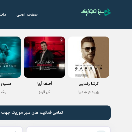
صفحه اصلی
دانل
گرشا رضایی
آصف آریا
مسیح و
بزن دلتو به دریا
گل قرمز
رنگ 
تمامی فعالیت های سبز موزیک جهت نشر