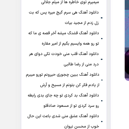
میمیرم توی خاطره ها از میثم جلالی
دانلود آهنگ هی سرم گیج میره‌ پس که بت
زل زدم از مجید بیات
دانلود آهنگ ﻗﺸﻨﮓ ﻣﻴﺸﻪ آﺧﺮ ﻗﺼﻪ ی ﻣﺎ ﻛﻪ
ﺗﻮ رو ﻫﻤﻪ واﻳﺴﻴﻢ ﺑﮕﻴﻢ از امیر مقاره
دانلود آهنگ قلب منی خودت تکی دوای هر
درد منی از رضا طالبی
دانلود آهنگ ببین چجوری حیرونم تورو میبرم
از یادم فکر کن بتونم از مسیح و آرش
دانلود آهنگ بد کردی تو چه جای بدی رابطه
رو سرد کردی تو از مسعود صادقلو
دانلود آهنگ عشق منی شدی باعث این حال
خوب از محسن نیوان