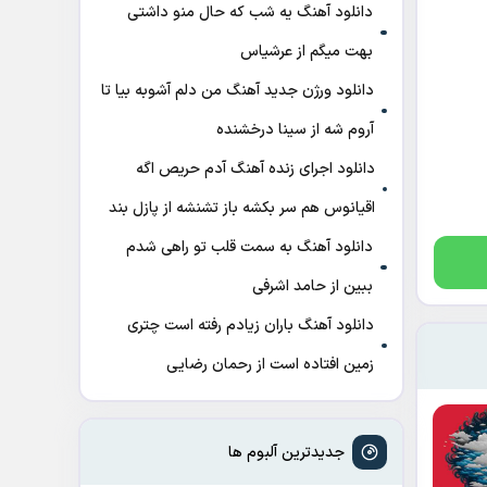
دانلود آهنگ ﻳﻪ ﺷﺐ ﻛﻪ ﺣﺎل ﻣﻨﻮ داﺷﺘﻰ
ﺑﻬﺖ میگم از عرشیاس
دانلود ورژن جدید آهنگ من دلم آشوبه بیا تا
آروم شه از سینا درخشنده
دانلود اجرای زنده آهنگ آدم حریص اگه
اقیانوس هم سر بکشه باز تشنشه از پازل بند
دانلود آهنگ به سمت قلب تو راهی شدم
ببین از حامد اشرفی
دانلود آهنگ باران زیادم رفته است چتری
زمین افتاده است از رحمان رضایی
جدیدترین آلبوم ها