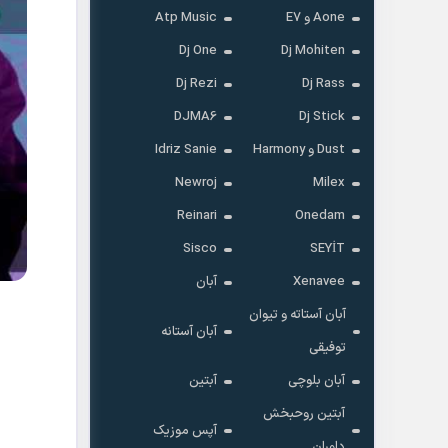
Aone و E7
Atp Music
Dj One
Dj Mohiten
Dj Rezi
Dj Rass
DJMA6
Dj Stick
Dust و Harmony
Idriz Sanie
Newroj
Milex
Reinari
Onedam
Sisco
SEYİT
Xenavee
آبان
آبان آستاته و تیوان
آبان آستانه
توفیقی
آبان بلوچی
آبتین
آبتین روحبخش
آپس موزیک
داوران