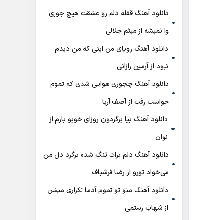
دانلود آهنگ قفله دلم رو عشقت هیچ جوری
وا نمیشه از میثم جلالی
دانلود آهنگ رویای من اینی که من دیدم
نبود از آرمین رازانی
دانلود آهنگ ﭼﺠﻮری ﻫﻮاﻳﻰ ﺷﺪی ﻛﻪ ﺗﻤﻮم
ﺣﻮاﺳﺖ رﻓﺖ از آصف آریا
دانلود آهنگ بیا برگردون روزای خوبو بازم از
نوان
دانلود آهنگ دلم برات تنگ شده برگرد دل من
می‌خواد تورو از رضا فرشباف
دانلود آهنگ منو تو تموم آدما تکراری میشن
از شهاب رستمی