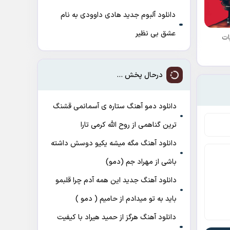
دانلود آلبوم جدید هادی داوودی به نام
عشق بی نظیر
ات
درحال پخش ...
دانلود دمو آهنگ ﺳﺘﺎره ی آﺳﻤﺎﻧﻤﻰ ﻗﺸﻨﮓ
ﺗﺮﻳﻦ ﮔﻨﺎﻫﻤﻰ از روح الله کرمی تارا
دانلود آهنگ مگه میشه یکیو دوسش داشته
باشی از مهراد جم (دمو)
دانلود آهنگ جدید این همه آدم چرا قلبمو
باید به تو میدادم از حامیم ( دمو )
دانلود آهنگ هرگز از حمید هیراد با کیفیت