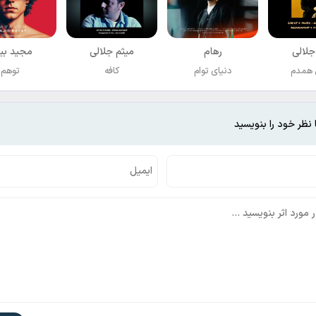
جلالی
رهام
میثم جلالی
مجید بی
 همدم
دنیای توام
کافه
توهم
 نظر خود را بنویسید