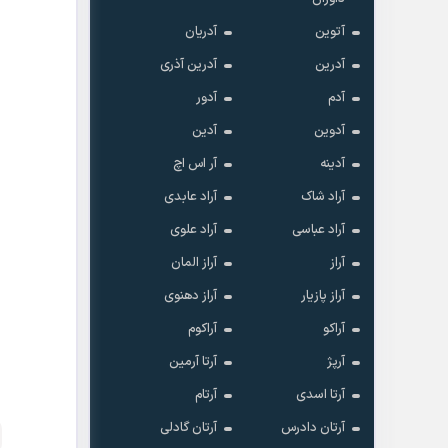
آتوین
آدریان
آدرین
آدرین آذری
آدم
آدور
آدوین
آدین
آدینه
آر اس اچ
آراد شاک
آراد عابدی
آراد عباسی
آراد علوی
آراز
آراز المان
آراز پازیار
آراز دهنوی
آراکو
آراکوم
آرپژ
آرتا آرمین
آرتا اسدی
آرتام
آرتان دادرس
آرتان گادلی