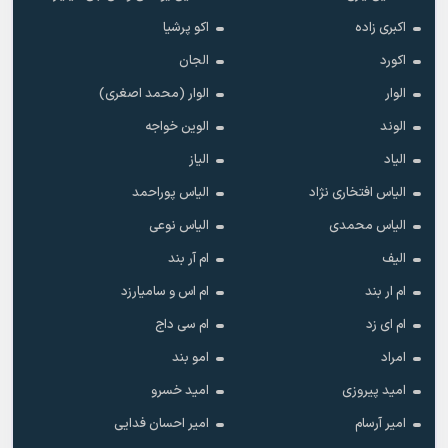
اکبری زاده
اکو پرشیا
اکورد
الجان
الوار
الوار (محمد اصغری)
الوند
الوین خواجه
الیاد
الیاز
الیاس افتخاری نژاد
الیاس پوراحمد
الیاس محمدی
الیاس نوعی
الیف
ام آر بند
ام ار بند
ام اس و سامیارزد
ام ای زد
ام سی داج
امراد
امو بند
امید پیروزی
امید خسرو
امیر آرسام
امیر احسان فدایی