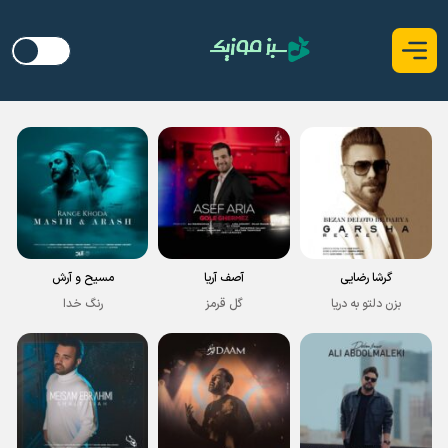
گرشا رضایی
آصف آریا
مسیح و آرش
بزن دلتو به دریا
گل قرمز
رنگ خدا