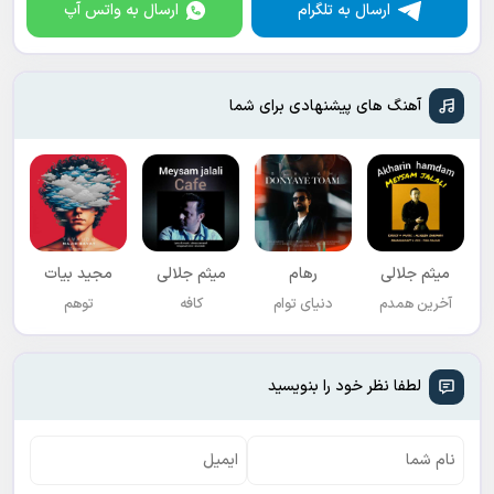
ارسال به تلگرام
ارسال به واتس آپ
آهنگ های پیشنهادی برای شما
میثم جلالی
رهام
میثم جلالی
مجید بیات
آخرین همدم
دنیای توام
کافه
توهم
لطفا نظر خود را بنویسید