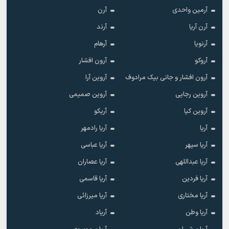
آرمین واحدی
آرن
آرن آریا
آرند
آرنویا
آرهام
آروکو
آرون افشار
آرون افشار و جانی بیک مرادوف
آروین آرا
آروین رجایی
آروین صمیمی
آروین کیا
آریکو
آریا
آریا رادمهر
آریا سپهر
آریا عباسی
آریا عبداللهی
آریا عصاران
آریا فردین
آریا قاسمی
آریا مختاری
آریا میرزائی
آریا وطن
آریاد