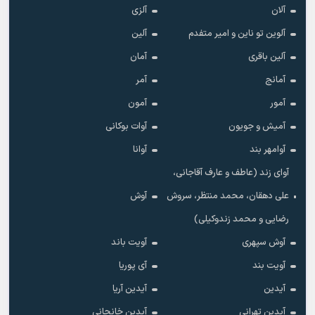
آلان
آلزی
آلوین تو ناین و امیر متفدم
آلین
آلین باقری
آمان
آمانج
آمر
آمور
آمون
آمیش و جویون
آوات بوکانی
آوامهر بند
آوانا
آوای زند (عاطف و عارف آقاجانی،
علی دهقان، محمد منتظر، سروش
آوش
رضایی و محمد زندوکیلی)
آوش سپهری
آویت باند
آویت بند
آی پوریا
آیدین
آیدین آریا
آیدین تهرانی
آیدین خانجانی