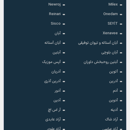
Newroj
Milex
Reinari
Onedam
Sisco
SEYİT
Xenavee
آبان
آبان آستاته و تیوان توفیقی
آبان آستانه
آبان بلوچی
آبتین
آبتین روحبخش داوران
آپس موزیک
آتوین
آدریان
آدرین
آدرین آذری
آدم
آدور
آدوین
آدین
آدینه
آر اس اچ
آراد شاک
آراد عابدی
آراد عباسی
آراد علوی