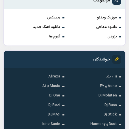
موضوعات
موزیک ویدئو
ریمیکس
دانلود مداحی
دانلود آهنگ جدید
بزودی
آلبوم ها
خوانندگان
۰۱۱۱ بند
Alirexa
Aone و E7
Atp Music
Dj One
Dj Mohiten
Dj Rezi
Dj Rass
DJMA6
Dj Stick
Dust و Harmony
Idriz Sanie