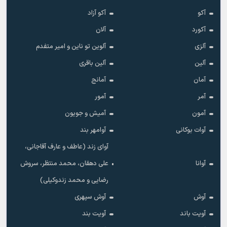
آکو
آکو آزاد
آکورد
آلان
آلزی
آلوین تو ناین و امیر متفدم
آلین
آلین باقری
آمان
آمانج
آمر
آمور
آمون
آمیش و جویون
آوات بوکانی
آوامهر بند
آوای زند (عاطف و عارف آقاجانی،
آوانا
علی دهقان، محمد منتظر، سروش
رضایی و محمد زندوکیلی)
آوش
آوش سپهری
آویت باند
آویت بند