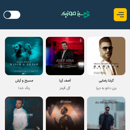
گرشا رضایی
آصف آریا
مسیح و آرش
بزن دلتو به دریا
گل قرمز
رنگ خدا