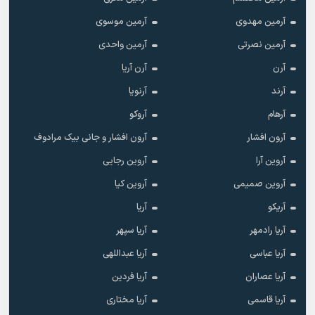
آرمین مهدوی
آرمین موسوی
آرمین نصرتی
آرمین واحدی
آرن
آرن آریا
آرند
آرنویا
آرهام
آروکو
آرون افشار
آرون افشار و جانی بیک مرادوف
آروین آرا
آروین رجایی
آروین صمیمی
آروین کیا
آریکو
آریا
آریا رادمهر
آریا سپهر
آریا عباسی
آریا عبداللهی
آریا عصاران
آریا فردین
آریا قاسمی
آریا مختاری