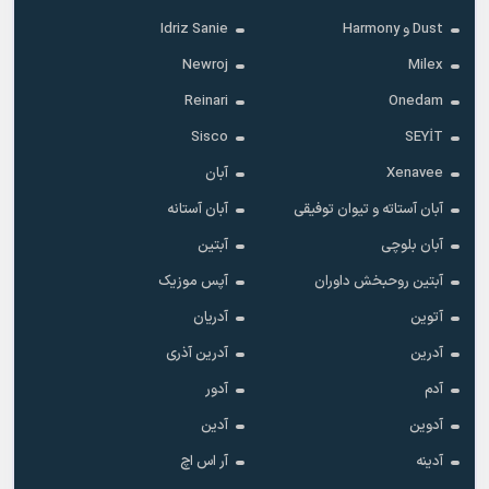
Dust و Harmony
Idriz Sanie
Newroj
Milex
Reinari
Onedam
Sisco
SEYİT
Xenavee
آبان
آبان آستاته و تیوان توفیقی
آبان آستانه
آبان بلوچی
آبتین
آبتین روحبخش داوران
آپس موزیک
آتوین
آدریان
آدرین
آدرین آذری
آدم
آدور
آدوین
آدین
آدینه
آر اس اچ