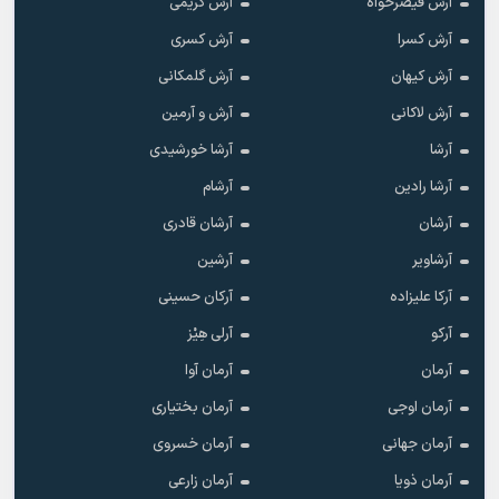
آرش قیصرخواه
آرش کریمی
آرش کسرا
آرش کسری
آرش کیهان
آرش گلمکانی
آرش لاکانی
آرش و آرمین
آرشا
آرشا خورشیدی
آرشا رادین
آرشام
آرشان
آرشان قادری
آرشاویر
آرشین
آرکا علیزاده
آرکان حسینی
آرکو
آرلی هِیْز
آرمان
آرمان آوا
آرمان اوجی
آرمان بختیاری
آرمان جهانی
آرمان خسروی
آرمان ذویا
آرمان زارعی