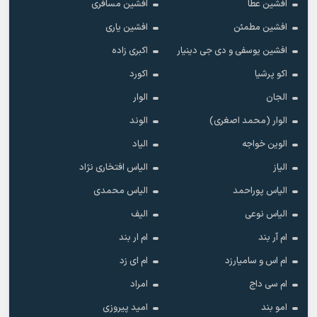
افشین عطا
افشین مسافری
افشین مطمئن
افشین یاری
افشین یوسفی و دی جی دینیار
اکبری زاده
اکو پرشیا
اکورد
الجان
الوار
الوار (محمد اصغری)
الوند
الوین خواجه
الیاد
الیاز
الیاس افتخاری نژاد
الیاس پوراحمد
الیاس محمدی
الیاس نوعی
الیف
ام آر بند
ام ار بند
ام اس و سامیارزد
ام ای زد
ام سی داج
امراد
امو بند
امید پیروزی