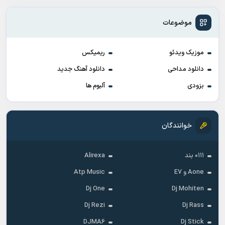
موضوعات
موزیک ویدئو
ریمیکس
دانلود مداحی
دانلود آهنگ جدید
بزودی
آلبوم ها
خوانندگان
۰۱۱۱ بند
Alirexa
Aone و E7
Atp Music
Dj One
Dj Mohiten
Dj Rezi
Dj Rass
DJMA6
Dj Stick