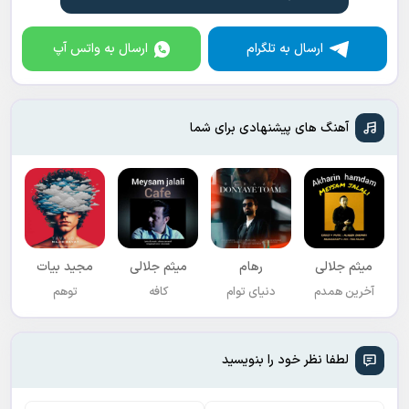
ارسال به تلگرام
ارسال به واتس آپ
آهنگ های پیشنهادی برای شما
میثم جلالی
رهام
میثم جلالی
مجید بیات
آخرین همدم
دنیای توام
کافه
توهم
لطفا نظر خود را بنویسید