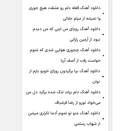
دانلود آهنگ قفله دلم رو عشقت هیچ جوری
وا نمیشه از میثم جلالی
دانلود آهنگ رویای من اینی که من دیدم
نبود از آرمین رازانی
دانلود آهنگ ﭼﺠﻮری ﻫﻮاﻳﻰ ﺷﺪی ﻛﻪ ﺗﻤﻮم
ﺣﻮاﺳﺖ رﻓﺖ از آصف آریا
دانلود آهنگ بیا برگردون روزای خوبو بازم از
نوان
دانلود آهنگ دلم برات تنگ شده برگرد دل من
می‌خواد تورو از رضا فرشباف
دانلود آهنگ منو تو تموم آدما تکراری میشن
از شهاب رستمی