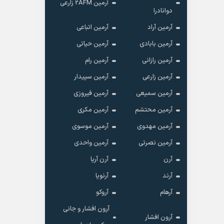
آرمین 2AFM زارعی
دوانادرا
آرمین آراد
آرمین اتباعی
آرمین بابادی
آرمین حیاتی
آرمین رازانی
آرمین رام
آرمین زارعی
آرمین سپیدار
آرمین سمیعی
آرمین فیروزی
آرمین محتشم
آرمین مکری
آرمین مهدوی
آرمین موسوی
آرمین نصرتی
آرمین واحدی
آرن
آرن آریا
آرند
آرنویا
آرهام
آروکو
آرون افشار و جانی
آرون افشار