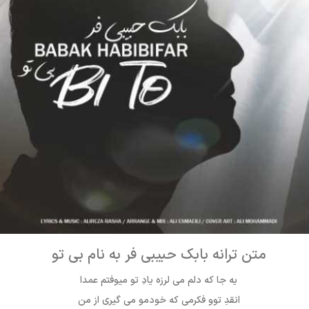
متن ترانه بابک حبیبی فر به نام بی تو
یه جا که دلم می لرزه یادِ تو میوفتم عمدا
انقدِ توو فکرمی که خودمو می گیری از من