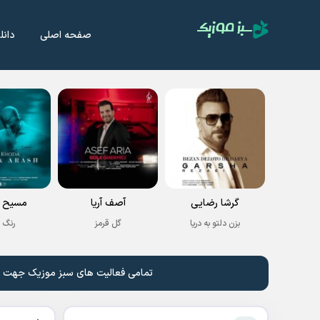
صفحه اصلی
دانل
گرشا رضایی
آصف آریا
مسیح و
بزن دلتو به دریا
گل قرمز
رنگ 
تمامی فعالیت های سبز موزیک جهت نشر