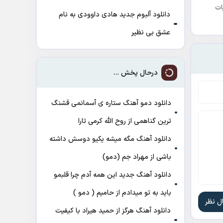
ات
دانلود آلبوم جدید هادی داوودی به نام
عشق بی نظیر
درحال پخش ...
دانلود دمو آهنگ ﺳﺘﺎره ی آﺳﻤﺎﻧﻤﻰ ﻗﺸﻨﮓ
ﺗﺮﻳﻦ ﮔﻨﺎﻫﻤﻰ از روح الله کرمی تارا
دانلود آهنگ مگه میشه یکیو دوسش داشته
باشی از مهراد جم (دمو)
دانلود آهنگ جدید این همه آدم چرا قلبمو
باید به تو میدادم از حامیم ( دمو )
دانلود آهنگ هرگز از حمید هیراد با کیفیت