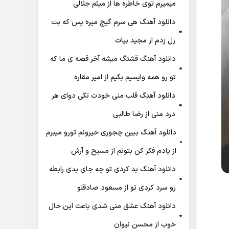
میمیرم توی خاطره ها از میثم جلالی
دانلود آهنگ هی سرم گیج میره‌ پس که بت
زل زدم از مجید بیات
دانلود آهنگ ﻗﺸﻨﮓ ﻣﻴﺸﻪ آﺧﺮ ﻗﺼﻪ ی ﻣﺎ ﻛﻪ
ﺗﻮ رو ﻫﻤﻪ واﻳﺴﻴﻢ ﺑﮕﻴﻢ از امیر مقاره
دانلود آهنگ قلب منی خودت تکی دوای هر
درد منی از رضا طالبی
دانلود آهنگ ببین چجوری حیرونم تورو میبرم
از یادم فکر کن بتونم از مسیح و آرش
دانلود آهنگ بد کردی تو چه جای بدی رابطه
رو سرد کردی تو از مسعود صادقلو
دانلود آهنگ عشق منی شدی باعث این حال
خوب از محسن نیوان