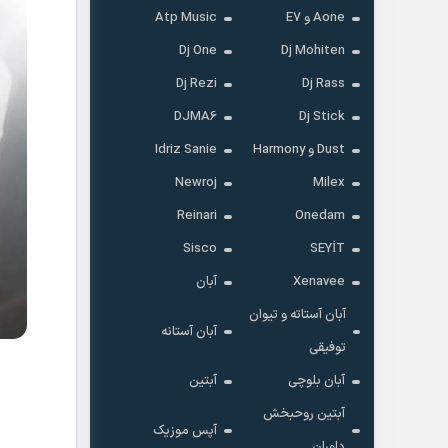
Aone و E7
Atp Music
Dj One
Dj Mohiten
Dj Rezi
Dj Rass
DJMA6
Dj Stick
Dust و Harmony
Idriz Sanie
Newroj
Milex
Reinari
Onedam
Sisco
SEYİT
Xenavee
آبان
آبان آستاته و تیوان
آبان آستانه
توفیقی
آبان بلوچی
آبتین
آبتین روحبخش
آپس موزیک
داوران