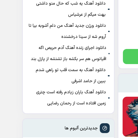
دانلود آهنگ ﻳﻪ ﺷﺐ ﻛﻪ ﺣﺎل ﻣﻨﻮ داﺷﺘﻰ
ﺑﻬﺖ میگم از عرشیاس
دانلود ورژن جدید آهنگ من دلم آشوبه بیا تا
آروم شه از سینا درخشنده
دانلود اجرای زنده آهنگ آدم حریص اگه
اقیانوس هم سر بکشه باز تشنشه از پازل بند
دانلود آهنگ به سمت قلب تو راهی شدم
ببین از حامد اشرفی
دانلود آهنگ باران زیادم رفته است چتری
زمین افتاده است از رحمان رضایی
جدیدترین آلبوم ها