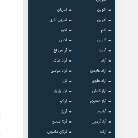
آتوین
آدریان
آدرین
آدرین آذری
آدم
آدور
آدوین
آدین
آدینه
آر اس اچ
آراد
آراد شاک
آراد عابدی
آراد عباسی
آراد علوی
آراز
آراز المان
آراز پازیار
آراز دهنوی
آراکو
آراکوم
آرپژ
آرتا آرمین
آرتا اسدی
آرتام
آرتان دادرس