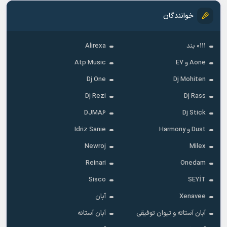
خوانندگان
۰۱۱۱ بند
Alirexa
Aone و E7
Atp Music
Dj One
Dj Mohiten
Dj Rezi
Dj Rass
DJMA6
Dj Stick
Dust و Harmony
Idriz Sanie
Newroj
Milex
Reinari
Onedam
Sisco
SEYİT
Xenavee
آبان
آبان آستاته و تیوان توفیقی
آبان آستانه