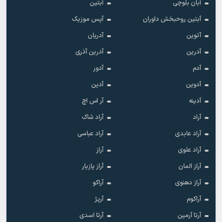
آبان بلوچی
آبتین
آبتین روحبخش داوران
آپس موزیک
آتوین
آدریان
آدرین
آدرین آذری
آدم
آدور
آدوین
آدین
آدینه
آر اس اچ
آراد
آراد شاک
آراد عابدی
آراد عباسی
آراد علوی
آراز
آراز المان
آراز پازیار
آراز دهنوی
آراکو
آراکوم
آرپژ
آرتا آرمین
آرتا اسدی