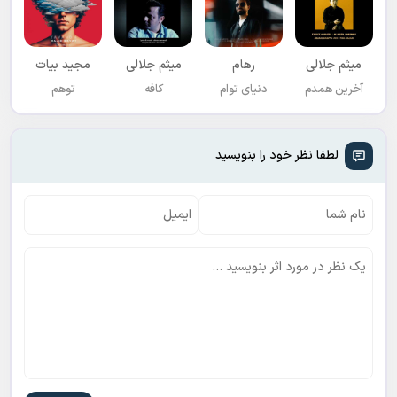
میثم جلالی
رهام
میثم جلالی
مجید بیات
آخرین همدم
دنیای توام
کافه
توهم
لطفا نظر خود را بنویسید