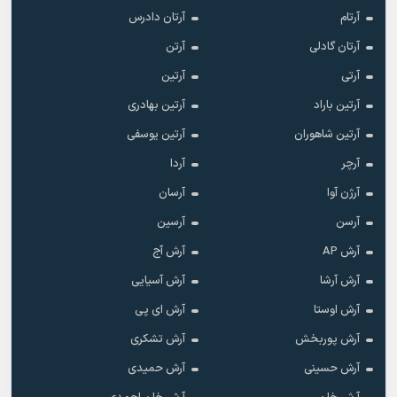
آرتام
آرتان دادرس
آرتان گادلی
آرتن
آرتی
آرتین
آرتین باراد
آرتین بهادری
آرتین شاهوران
آرتین یوسفی
آرچر
آردا
آرژن آوا
آرسان
آرسن
آرسین
آرش AP
آرش آج
آرش آرشا
آرش آسیایی
آرش اوستا
آرش ای پی
آرش پوربخش
آرش تشکری
آرش حسینی
آرش حمیدی