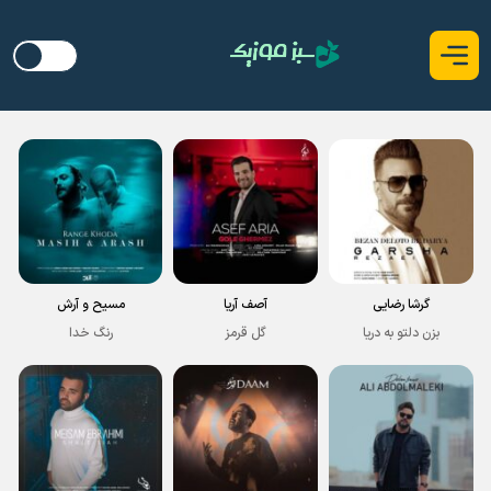
گرشا رضایی
آصف آریا
مسیح و آرش
بزن دلتو به دریا
گل قرمز
رنگ خدا