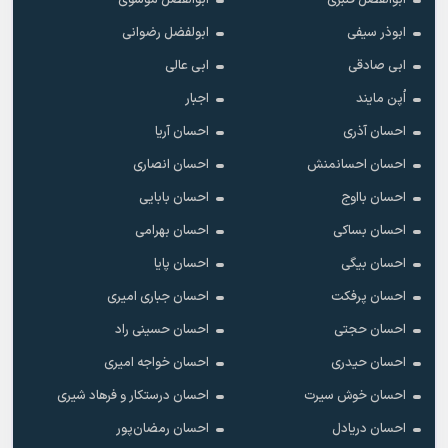
ابوالفضل قنبری
ابوالفضل موسوی
ابوذر سیفی
ابولفضل رضوانی
ابی صادقی
ابی عالی
اُپن مایند
اجبار
احسان آذری
احسان آریا
احسان احسانمنش
احسان انصاری
احسان بااوج
احسان بابایی
احسان بساکی
احسان بهرامی
احسان بیگی
احسان پایا
احسان پرفکت
احسان جباری امیری
احسان حجتی
احسان حسینی راد
احسان حیدری
احسان خواجه امیری
احسان خوش سیرت
احسان درستکار و فرهاد شیرى
احسان دریادل
احسان رمضان‌پور