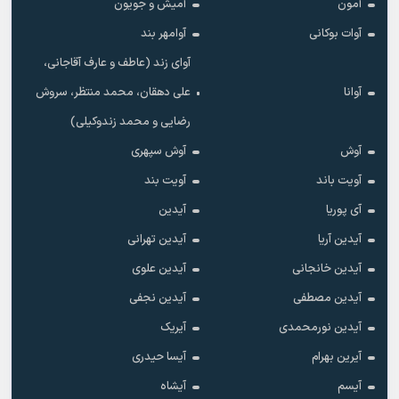
آمون
آمیش و جویون
آوات بوکانی
آوامهر بند
آوای زند (عاطف و عارف آقاجانی،
آوانا
علی دهقان، محمد منتظر، سروش
رضایی و محمد زندوکیلی)
آوش
آوش سپهری
آویت باند
آویت بند
آی پوریا
آیدین
آیدین آریا
آیدین تهرانی
آیدین خانجانی
آیدین علوی
آیدین مصطفی
آیدین نجفی
آیدین نورمحمدی
آیریک
آیرین بهرام
آیسا حیدری
آیسم
آیشاه