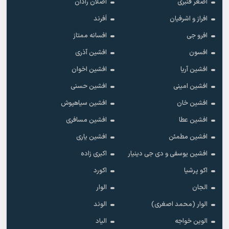
اصغر قنبری
اصلان رادان
افراز و اشرفیان
اَفرند
افرو جی
افسانه ممتاز
افسون
افشین آذری
افشین آریا
افشین اخوان
افشین امینی
افشین حسنی
افشین خان
افشین سیاهپوش
افشین عطا
افشین مسافری
افشین مطمئن
افشین یاری
افشین یوسفی و دی جی دینیار
اکبری زاده
اکو پرشیا
اکورد
الجان
الوار
الوار (محمد اصغری)
الوند
الوین خواجه
الیاد