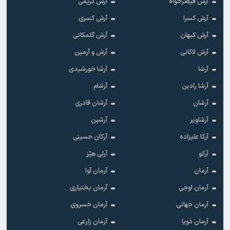
آرش قیصرخواه
آرش کریمی
آرش کسرا
آرش کسری
آرش کیهان
آرش گلمکانی
آرش لاکانی
آرش و آرمین
آرشا
آرشا خورشیدی
آرشا رادین
آرشام
آرشان
آرشان قادری
آرشاویر
آرشین
آرکا علیزاده
آرکان حسینی
آرکو
آرلی هِیْز
آرمان
آرمان آوا
آرمان اوجی
آرمان بختیاری
آرمان جهانی
آرمان خسروی
آرمان ذویا
آرمان زارعی