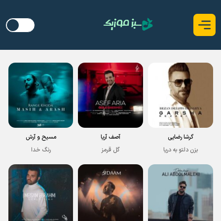
گرشا رضایی
آصف آریا
مسیح و آرش
بزن دلتو به دریا
گل قرمز
رنگ خدا