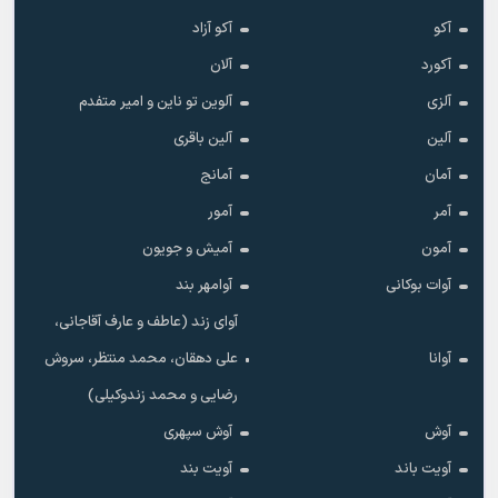
آکو
آکو آزاد
آکورد
آلان
آلزی
آلوین تو ناین و امیر متفدم
آلین
آلین باقری
آمان
آمانج
آمر
آمور
آمون
آمیش و جویون
آوات بوکانی
آوامهر بند
آوای زند (عاطف و عارف آقاجانی،
آوانا
علی دهقان، محمد منتظر، سروش
رضایی و محمد زندوکیلی)
آوش
آوش سپهری
آویت باند
آویت بند