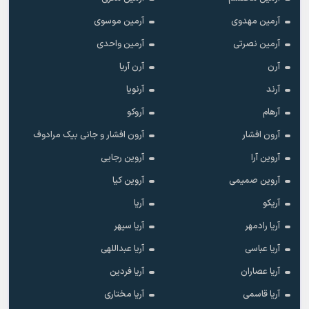
آرمین مهدوی
آرمین موسوی
آرمین نصرتی
آرمین واحدی
آرن
آرن آریا
آرند
آرنویا
آرهام
آروکو
آرون افشار
آرون افشار و جانی بیک مرادوف
آروین آرا
آروین رجایی
آروین صمیمی
آروین کیا
آریکو
آریا
آریا رادمهر
آریا سپهر
آریا عباسی
آریا عبداللهی
آریا عصاران
آریا فردین
آریا قاسمی
آریا مختاری