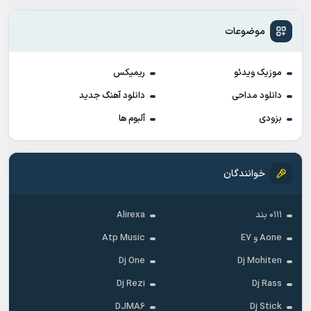
موضوعات
موزیک ویدئو
ریمیکس
دانلود مداحی
دانلود آهنگ جدید
بزودی
آلبوم ها
خوانندگان
۰۱۱۱ بند
Alirexa
Aone و E7
Atp Music
Dj One
Dj Mohiten
Dj Rezi
Dj Rass
DJMA6
Dj Stick