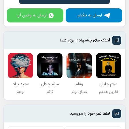
ارسال به تلگرام
ارسال به واتس آپ
آهنگ های پیشنهادی برای شما
میثم جلالی
رهام
میثم جلالی
مجید بیات
آخرین همدم
دنیای توام
کافه
توهم
لطفا نظر خود را بنویسید