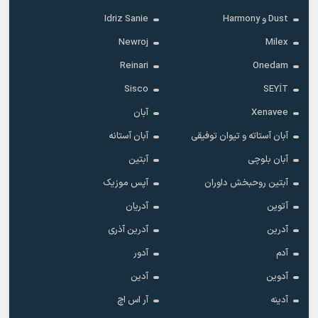
Dust و Harmony
Idriz Sanie
Newroj
Milex
Reinari
Onedam
Sisco
SEYİT
Xenavee
آبان
آبان آستاته و تیوان توفیقی
آبان آستانه
آبان بلوچی
آبتین
آبتین روحبخش داوران
آپس موزیک
آتوین
آدریان
آدرین
آدرین آذری
آدم
آدور
آدوین
آدین
آدینه
آر اس اچ