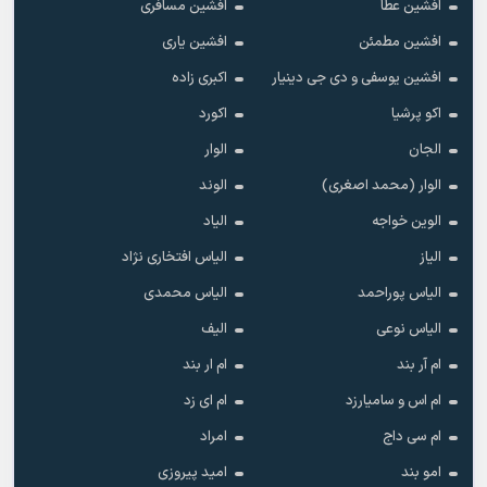
افشین عطا
افشین مسافری
افشین مطمئن
افشین یاری
افشین یوسفی و دی جی دینیار
اکبری زاده
اکو پرشیا
اکورد
الجان
الوار
الوار (محمد اصغری)
الوند
الوین خواجه
الیاد
الیاز
الیاس افتخاری نژاد
الیاس پوراحمد
الیاس محمدی
الیاس نوعی
الیف
ام آر بند
ام ار بند
ام اس و سامیارزد
ام ای زد
ام سی داج
امراد
امو بند
امید پیروزی