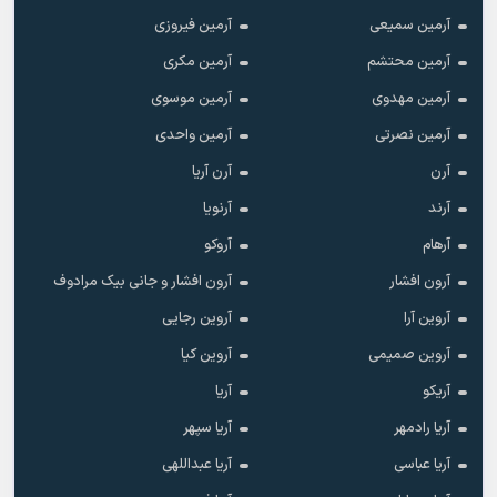
آرمین سمیعی
آرمین فیروزی
آرمین محتشم
آرمین مکری
آرمین مهدوی
آرمین موسوی
آرمین نصرتی
آرمین واحدی
آرن
آرن آریا
آرند
آرنویا
آرهام
آروکو
آرون افشار
آرون افشار و جانی بیک مرادوف
آروین آرا
آروین رجایی
آروین صمیمی
آروین کیا
آریکو
آریا
آریا رادمهر
آریا سپهر
آریا عباسی
آریا عبداللهی