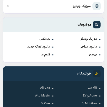
موزیک ویدیو
موضوعات
موزیک ویدئو
ریمیکس
دانلود مداحی
دانلود آهنگ جدید
بزودی
آلبوم ها
خوانندگان
۰۱۱۱ بند
Alirexa
Aone و E7
Atp Music
Dj One
Dj Mohiten