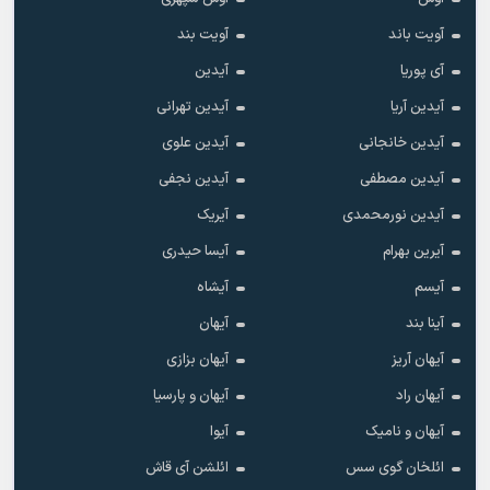
آویت باند
آویت بند
آی پوریا
آیدین
آیدین آریا
آیدین تهرانی
آیدین خانجانی
آیدین علوی
آیدین مصطفی
آیدین نجفی
آیدین نورمحمدی
آیریک
آیرین بهرام
آیسا حیدری
آیسم
آیشاه
آینا بند
آیهان
آیهان آریز
آیهان بزازی
آیهان راد
آیهان و پارسیا
آیهان و نامیک
آیوا
ائلخان گوی سس
ائلشن آی قاش