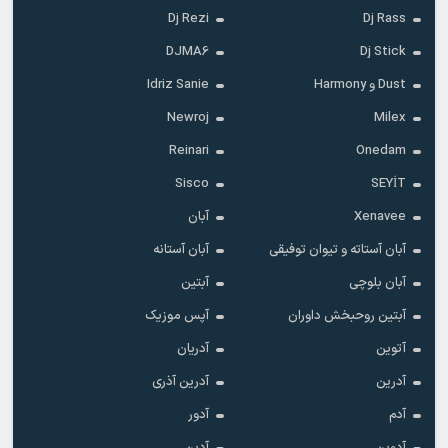
Dj Rezi
Dj Rass
DJMA6
Dj Stick
Dust و Harmony
Idriz Sanie
Newroj
Milex
Reinari
Onedam
Sisco
SEYİT
Xenavee
آبان
آبان آستاته و تیوان توفیقی
آبان آستانه
آبان بلوچی
آبتین
آبتین روحبخش داوران
آپس موزیک
آتوین
آدریان
آدرین
آدرین آذری
آدم
آدور