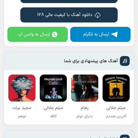
دانلود آهنگ با کیفیت عالی 128
ارسال به تلگرام
ارسال به واتس آپ
آهنگ های پیشنهادی برای شما
میثم جلالی
رهام
میثم جلالی
مجید بیات
آخرین همدم
دنیای توام
کافه
توهم