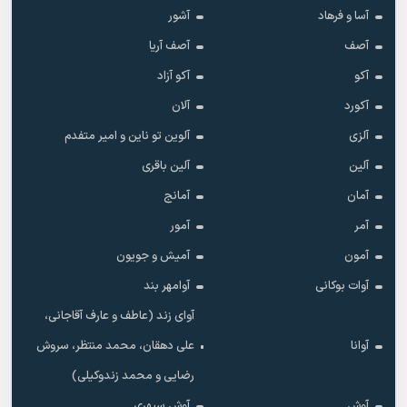
آسا و فرهاد
آشور
آصف
آصف آریا
آکو
آکو آزاد
آکورد
آلان
آلزی
آلوین تو ناین و امیر متفدم
آلین
آلین باقری
آمان
آمانج
آمر
آمور
آمون
آمیش و جویون
آوات بوکانی
آوامهر بند
آوای زند (عاطف و عارف آقاجانی،
آوانا
علی دهقان، محمد منتظر، سروش
رضایی و محمد زندوکیلی)
آوش
آوش سپهری