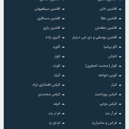
افشین خان
افشین سیاهپوش
افشین عطا
افشین مسافری
افشین مطمئن
افشین یاری
افشین یوسفی و دی جی دینیار
اکبری زاده
اکو پرشیا
اکورد
الجان
الوار
الوار (محمد اصغری)
الوند
الوین خواجه
الیاد
الیاز
الیاس افتخاری نژاد
الیاس پوراحمد
الیاس محمدی
الیاس نوعی
الیف
ام آر بند
ام ار بند
ام اس و سامیارزد
ام ای زد