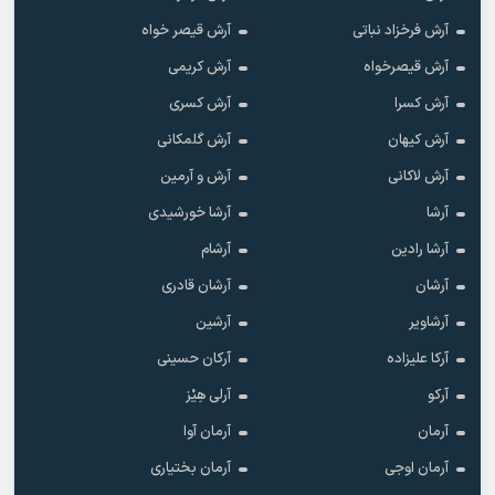
آرش فرخزاد نباتی
آرش قیصر خواه
آرش قیصرخواه
آرش کریمی
آرش کسرا
آرش کسری
آرش کیهان
آرش گلمکانی
آرش لاکانی
آرش و آرمین
آرشا
آرشا خورشیدی
آرشا رادین
آرشام
آرشان
آرشان قادری
آرشاویر
آرشین
آرکا علیزاده
آرکان حسینی
آرکو
آرلی هِیْز
آرمان
آرمان آوا
آرمان اوجی
آرمان بختیاری