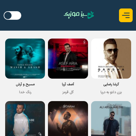
گرشا رضایی
آصف آریا
مسیح و آرش
بزن دلتو به دریا
گل قرمز
رنگ خدا