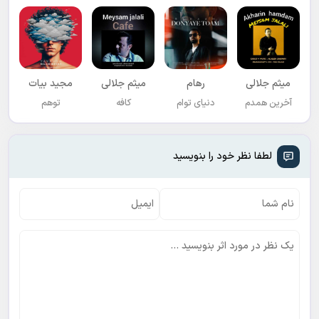
میثم جلالی
رهام
میثم جلالی
مجید بیات
آخرین همدم
دنیای توام
کافه
توهم
لطفا نظر خود را بنویسید