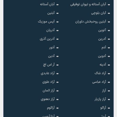
آبان آستاته و تیوان توفیقی
آبان آستانه
آبان بلوچی
آبتین
آبتین روحبخش داوران
آپس موزیک
آتوین
آدریان
آدرین
آدرین آذری
آدم
آدور
آدوین
آدین
آدینه
آر اس اچ
آراد شاک
آراد عابدی
آراد عباسی
آراد علوی
آراز
آراز المان
آراز پازیار
آراز دهنوی
آراکو
آراکوم
آرپژ
آرتا آرمین