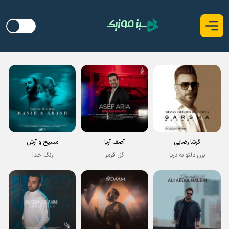
گرشا رضایی
آصف آریا
مسیح و آرش
بزن دلتو به دریا
گل قرمز
رنگ خدا