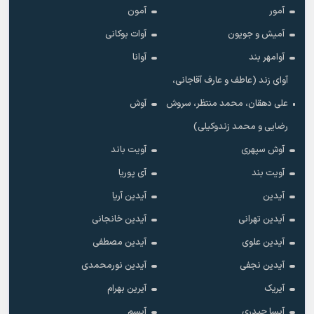
آمور
آمون
آمیش و جویون
آوات بوکانی
آوامهر بند
آوانا
آوای زند (عاطف و عارف آقاجانی،
علی دهقان، محمد منتظر، سروش
آوش
رضایی و محمد زندوکیلی)
آوش سپهری
آویت باند
آویت بند
آی پوریا
آیدین
آیدین آریا
آیدین تهرانی
آیدین خانجانی
آیدین علوی
آیدین مصطفی
آیدین نجفی
آیدین نورمحمدی
آیریک
آیرین بهرام
آیسا حیدری
آیسم