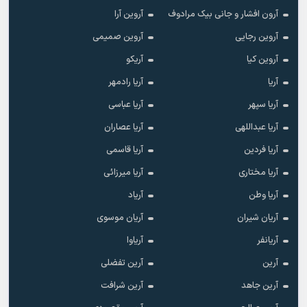
آرون افشار و جانی بیک مرادوف
آروین آرا
آروین رجایی
آروین صمیمی
آروین کیا
آریکو
آریا
آریا رادمهر
آریا سپهر
آریا عباسی
آریا عبداللهی
آریا عصاران
آریا فردین
آریا قاسمی
آریا مختاری
آریا میرزائی
آریا وطن
آریاد
آریان شیران
آریان موسوی
آریانفر
آریاوا
آرین
آرین تفضلی
آرین جاهد
آرین شرافت