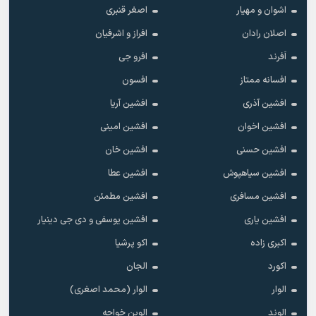
اشوان و مهیار
اصغر قنبری
اصلان رادان
افراز و اشرفیان
اَفرند
افرو جی
افسانه ممتاز
افسون
افشین آذری
افشین آریا
افشین اخوان
افشین امینی
افشین حسنی
افشین خان
افشین سیاهپوش
افشین عطا
افشین مسافری
افشین مطمئن
افشین یاری
افشین یوسفی و دی جی دینیار
اکبری زاده
اکو پرشیا
اکورد
الجان
الوار
الوار (محمد اصغری)
الوند
الوین خواجه