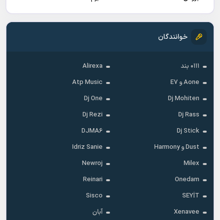
خوانندگان
۰۱۱۱ بند
Alirexa
Aone و E7
Atp Music
Dj One
Dj Mohiten
Dj Rezi
Dj Rass
DJMA6
Dj Stick
Dust و Harmony
Idriz Sanie
Newroj
Milex
Reinari
Onedam
Sisco
SEYİT
Xenavee
آبان