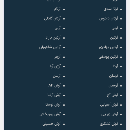
آرتا اسدی
آرتام
آرتان دادرس
آرتان گادلی
آرتن
آرتی
آرتین
آرتین باراد
آرتین بهادری
آرتین شاهوران
آرتین یوسفی
آرچر
آردا
آرژن آوا
آرسان
آرسن
آرسین
آرش AP
آرش آج
آرش آرشا
آرش آسیایی
آرش اوستا
آرش ای پی
آرش پوربخش
آرش تشکری
آرش حسینی