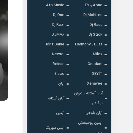
Aone و E7
Atp Music
Dj One
Dj Mohiten
Dj Rezi
Dj Rass
DJMA6
Dj Stick
Dust و Harmony
Idriz Sanie
Newroj
Milex
Reinari
Onedam
Sisco
SEYİT
Xenavee
آبان
آبان آستاته و تیوان
آبان آستانه
توفیقی
آبان بلوچی
آبتین
آبتین روحبخش
آپس موزیک
داوران