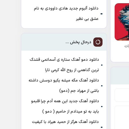
دانلود آلبوم جدید هادی داوودی به نام
عشق بی نظیر
درحال پخش ...
ات
دانلود دمو آهنگ ﺳﺘﺎره ی آﺳﻤﺎﻧﻤﻰ ﻗﺸﻨﮓ
ﺗﺮﻳﻦ ﮔﻨﺎﻫﻤﻰ از روح الله کرمی تارا
دانلود آهنگ مگه میشه یکیو دوسش داشته
باشی از مهراد جم (دمو)
دانلود آهنگ جدید این همه آدم چرا قلبمو
باید به تو میدادم از حامیم ( دمو )
دانلود آهنگ هرگز از حمید هیراد با کیفیت