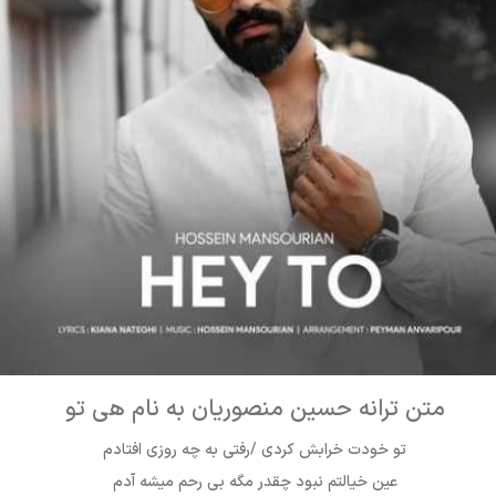
متن ترانه حسین منصوریان به نام هی تو
تو خودت خرابش کردی /رفتی به چه روزی افتادم
عین خیالتم نبود چقدر مگه بی رحم میشه آدم