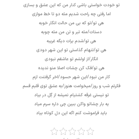
تو خودت خواستی باشی کنار من که این عشق و بسازی
اما رفتی چه راحت شدیم مثه دو تا خط موازی
هی تو/تو که بی من حالت انگار خوبه
دستات/مثه تبر و تن من مثه چوبه
هی تو/شدم برات دیگه غریبه
هی تو/تنهام گذاستی تو این شهر دودی
انگار/از اولشم تو عاشقم نبودی
هی تو/فک کن چشات اصلا منو ندیده
کار من نبود/این شهر حسود/اخر گرفتنت ازم
فکرتم شب و روز/میخوامت هنوز/به عشق توی قلبم قسم
تو نیستی غرقه کشتیام نمیشه از گِل در بیاد
یه بار چشاتو واکن ببین چی داره سرم میاد
باید فراموشت کنم اگه این دل کوتاه بیاد