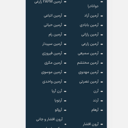
آرمین 2AFM زارعی
دوانادرا
آرمین آراد
آرمین اتباعی
آرمین بابادی
آرمین حیاتی
آرمین رازانی
آرمین رام
آرمین زارعی
آرمین سپیدار
آرمین سمیعی
آرمین فیروزی
آرمین محتشم
آرمین مکری
آرمین مهدوی
آرمین موسوی
آرمین نصرتی
آرمین واحدی
آرن
آرن آریا
آرند
آرنویا
آرهام
آروکو
آرون افشار و جانی
آرون افشار