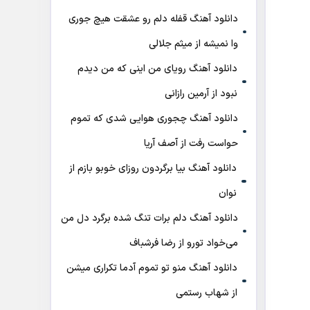
دانلود آهنگ قفله دلم رو عشقت هیچ جوری
وا نمیشه از میثم جلالی
دانلود آهنگ رویای من اینی که من دیدم
نبود از آرمین رازانی
دانلود آهنگ ﭼﺠﻮری ﻫﻮاﻳﻰ ﺷﺪی ﻛﻪ ﺗﻤﻮم
ﺣﻮاﺳﺖ رﻓﺖ از آصف آریا
دانلود آهنگ بیا برگردون روزای خوبو بازم از
نوان
دانلود آهنگ دلم برات تنگ شده برگرد دل من
می‌خواد تورو از رضا فرشباف
دانلود آهنگ منو تو تموم آدما تکراری میشن
از شهاب رستمی