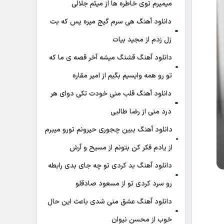
میمیرم توی خاطره ها از میثم جلالی
دانلود آهنگ هی سرم گیج میره‌ پس که بت
زل زدم از مجید بیات
دانلود آهنگ ﻗﺸﻨﮓ ﻣﻴﺸﻪ آﺧﺮ ﻗﺼﻪ ی ﻣﺎ ﻛﻪ
ﺗﻮ رو ﻫﻤﻪ واﻳﺴﻴﻢ ﺑﮕﻴﻢ از امیر مقاره
دانلود آهنگ قلب منی خودت تکی دوای هر
درد منی از رضا طالبی
دانلود آهنگ ببین چجوری حیرونم تورو میبرم
از یادم فکر کن بتونم از مسیح و آرش
دانلود آهنگ بد کردی تو چه جای بدی رابطه
رو سرد کردی تو از مسعود صادقلو
دانلود آهنگ عشق منی شدی باعث این حال
خوب از محسن نیوان