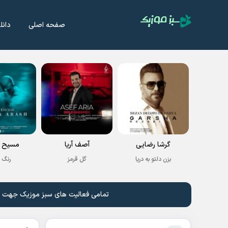
صفحه اصلی
دانل
گرشا رضایی
آصف آریا
مسیح و
بزن دلتو به دریا
گل قرمز
رنگ 
تمامی فعالیت های سبز موزیک جهت نشر