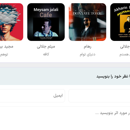
جلالی
رهام
میثم جلالی
مجید بی
 همدم
دنیای توام
کافه
توهم
 نظر خود را بنویسید