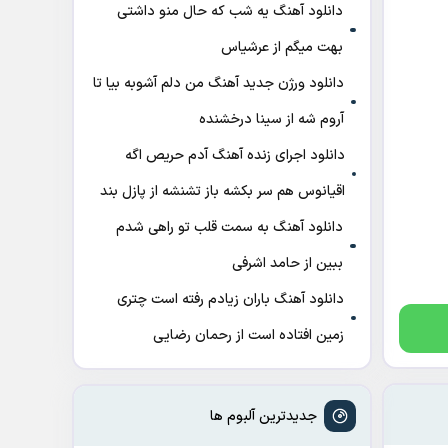
دانلود آهنگ ﻳﻪ ﺷﺐ ﻛﻪ ﺣﺎل ﻣﻨﻮ داﺷﺘﻰ
ﺑﻬﺖ میگم از عرشیاس
دانلود ورژن جدید آهنگ من دلم آشوبه بیا تا
آروم شه از سینا درخشنده
دانلود اجرای زنده آهنگ آدم حریص اگه
اقیانوس هم سر بکشه باز تشنشه از پازل بند
دانلود آهنگ به سمت قلب تو راهی شدم
ببین از حامد اشرفی
دانلود آهنگ باران زیادم رفته است چتری
زمین افتاده است از رحمان رضایی
جدیدترین آلبوم ها