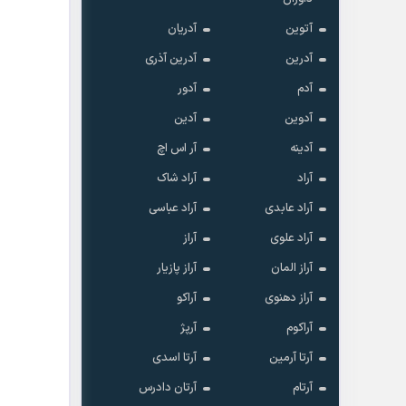
آتوین
آدریان
آدرین
آدرین آذری
آدم
آدور
آدوین
آدین
آدینه
آر اس اچ
آراد
آراد شاک
آراد عابدی
آراد عباسی
آراد علوی
آراز
آراز المان
آراز پازیار
آراز دهنوی
آراکو
آراکوم
آرپژ
آرتا آرمین
آرتا اسدی
آرتام
آرتان دادرس