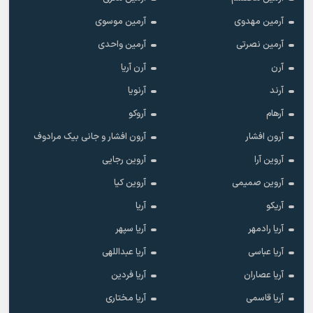
آرمین مهدوی
آرمین موسوی
آرمین نصرتی
آرمین واحدی
آرن
آرن آریا
آرند
آرنویا
آرهام
آروکو
آرون افشار
آرون افشار و جانی بیک مرادوف
آروین آرا
آروین رجایی
آروین صمیمی
آروین کیا
آریکو
آریا
آریا رادمهر
آریا سپهر
آریا عباسی
آریا عبداللهی
آریا عصاران
آریا فردین
آریا قاسمی
آریا مختاری