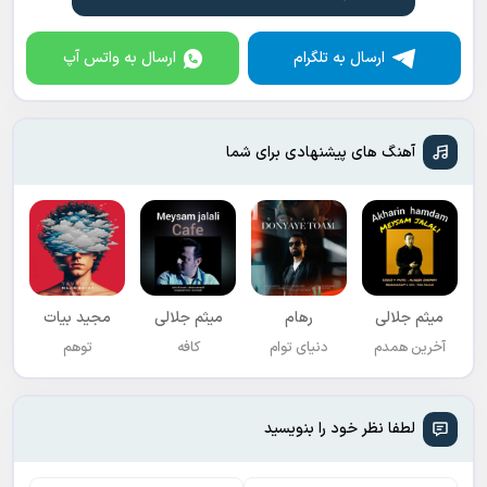
ارسال به تلگرام
ارسال به واتس آپ
آهنگ های پیشنهادی برای شما
میثم جلالی
رهام
میثم جلالی
مجید بیات
آخرین همدم
دنیای توام
کافه
توهم
لطفا نظر خود را بنویسید