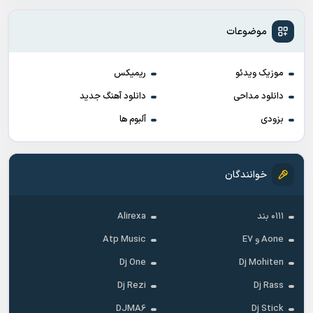
موضوعات
موزیک ویدئو
ریمیکس
دانلود مداحی
دانلود آهنگ جدید
بزودی
آلبوم ها
خوانندگان
۰۱۱۱ بند
Alirexa
Aone و E7
Atp Music
Dj One
Dj Mohiten
Dj Rezi
Dj Rass
DJMA6
Dj Stick