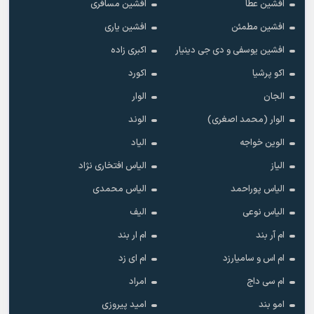
افشین عطا
افشین مسافری
افشین مطمئن
افشین یاری
افشین یوسفی و دی جی دینیار
اکبری زاده
اکو پرشیا
اکورد
الجان
الوار
الوار (محمد اصغری)
الوند
الوین خواجه
الیاد
الیاز
الیاس افتخاری نژاد
الیاس پوراحمد
الیاس محمدی
الیاس نوعی
الیف
ام آر بند
ام ار بند
ام اس و سامیارزد
ام ای زد
ام سی داج
امراد
امو بند
امید پیروزی