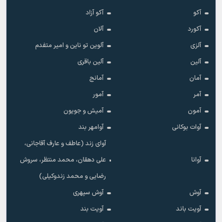
آکو
آکو آزاد
آکورد
آلان
آلزی
آلوین تو ناین و امیر متفدم
آلین
آلین باقری
آمان
آمانج
آمر
آمور
آمون
آمیش و جویون
آوات بوکانی
آوامهر بند
آوای زند (عاطف و عارف آقاجانی،
آوانا
علی دهقان، محمد منتظر، سروش
رضایی و محمد زندوکیلی)
آوش
آوش سپهری
آویت باند
آویت بند