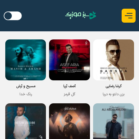
گرشا رضایی
آصف آریا
مسیح و آرش
بزن دلتو به دریا
گل قرمز
رنگ خدا