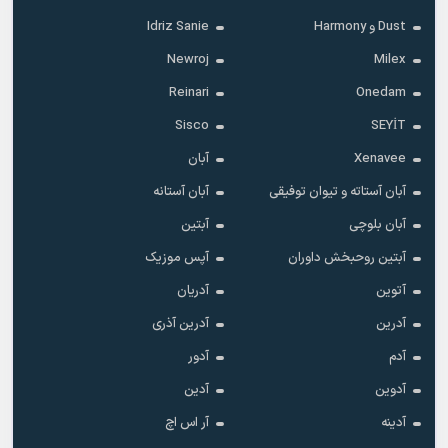
Dust و Harmony
Idriz Sanie
Newroj
Milex
Reinari
Onedam
Sisco
SEYİT
Xenavee
آبان
آبان آستاته و تیوان توفیقی
آبان آستانه
آبان بلوچی
آبتین
آبتین روحبخش داوران
آپس موزیک
آتوین
آدریان
آدرین
آدرین آذری
آدم
آدور
آدوین
آدین
آدینه
آر اس اچ