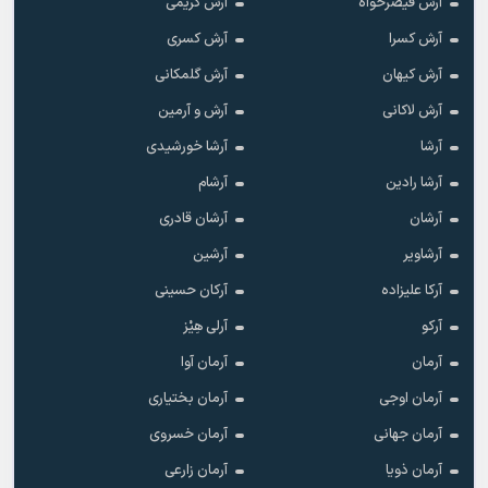
آرش قیصرخواه
آرش کریمی
آرش کسرا
آرش کسری
آرش کیهان
آرش گلمکانی
آرش لاکانی
آرش و آرمین
آرشا
آرشا خورشیدی
آرشا رادین
آرشام
آرشان
آرشان قادری
آرشاویر
آرشین
آرکا علیزاده
آرکان حسینی
آرکو
آرلی هِیْز
آرمان
آرمان آوا
آرمان اوجی
آرمان بختیاری
آرمان جهانی
آرمان خسروی
آرمان ذویا
آرمان زارعی