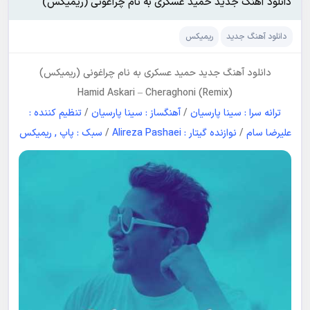
دانلود آهنگ جدید حمید عسکری به نام چراغونی (ریمیکس)
دانلود آهنگ جدید
ریمیکس
دانلود آهنگ جدید
حمید عسکری
به نام
چراغونی (ریمیکس)
Hamid Askari
–
Cheraghoni (Remix)
ترانه سرا : سینا پارسیان
/
آهنگساز : سینا پارسیان
/
تنظیم کننده :
علیرضا سام
/
نوازنده گیتار : Alireza Pashaei
/
سبک : پاپ , ریمیکس