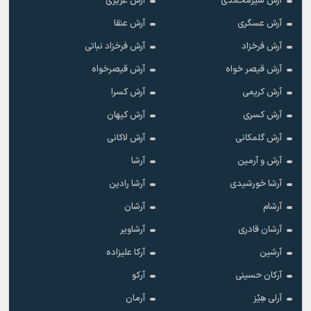
آرش شیرمحمدی
آرش عزیزی
آرش عسگری
آرش عنقا
آرش فرخزاد
آرش فرخزاد نباتی
آرش قیصر خواه
آرش قیصرخواه
آرش کریمی
آرش کسرا
آرش کسری
آرش کیهان
آرش گلمکانی
آرش لاکانی
آرش و آرمین
آرشا
آرشا خورشیدی
آرشا رادین
آرشام
آرشان
آرشان قادری
آرشاویر
آرشین
آرکا علیزاده
آرکان حسینی
آرکو
آرلی هِیْز
آرمان