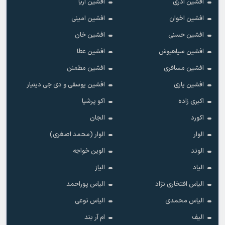
افشین آذری
افشین آریا
افشین اخوان
افشین امینی
افشین حسنی
افشین خان
افشین سیاهپوش
افشین عطا
افشین مسافری
افشین مطمئن
افشین یاری
افشین یوسفی و دی جی دینیار
اکبری زاده
اکو پرشیا
اکورد
الجان
الوار
الوار (محمد اصغری)
الوند
الوین خواجه
الیاد
الیاز
الیاس افتخاری نژاد
الیاس پوراحمد
الیاس محمدی
الیاس نوعی
الیف
ام آر بند