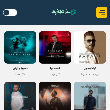
گرشا رضایی
آصف آریا
مسیح و آرش
بزن دلتو به دریا
گل قرمز
رنگ خدا