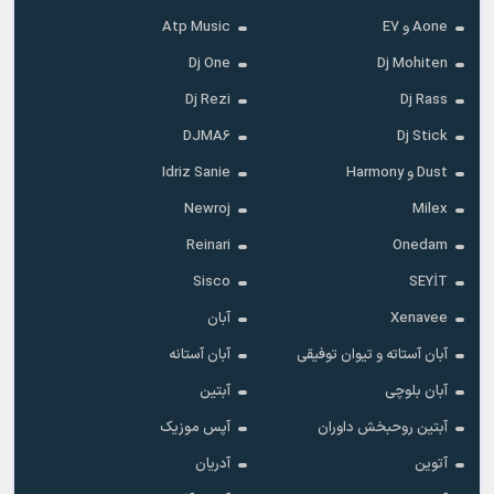
Aone و E7
Atp Music
Dj One
Dj Mohiten
Dj Rezi
Dj Rass
DJMA6
Dj Stick
Dust و Harmony
Idriz Sanie
Newroj
Milex
Reinari
Onedam
Sisco
SEYİT
Xenavee
آبان
آبان آستاته و تیوان توفیقی
آبان آستانه
آبان بلوچی
آبتین
آبتین روحبخش داوران
آپس موزیک
آتوین
آدریان