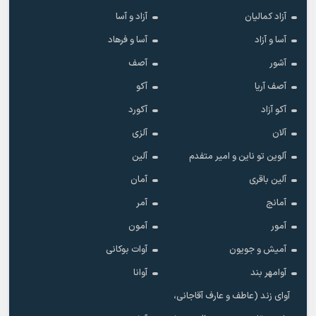
آزاد کمالیان
آزاد و آسا
آسا و آزاد
آسا و فرهاد
آشور
آصف
آصف آریا
آکو
آکو آزاد
آکورد
آلان
آلزی
آلوین تو ناین و امیر متفدم
آلین
آلین باقری
آمان
آمانج
آمر
آمور
آمون
آمیش و جویون
آوات بوکانی
آوامهر بند
آوانا
آوای زند (عاطف و عارف آقاجانی،