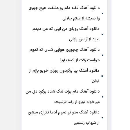
دانلود آهنگ قفله دلم رو عشقت هیچ جوری
وا نمیشه از میثم جلالی
دانلود آهنگ رویای من اینی که من دیدم
نبود از آرمین رازانی
دانلود آهنگ ﭼﺠﻮری ﻫﻮاﻳﻰ ﺷﺪی ﻛﻪ ﺗﻤﻮم
ﺣﻮاﺳﺖ رﻓﺖ از آصف آریا
دانلود آهنگ بیا برگردون روزای خوبو بازم از
نوان
دانلود آهنگ دلم برات تنگ شده برگرد دل من
می‌خواد تورو از رضا فرشباف
دانلود آهنگ منو تو تموم آدما تکراری میشن
از شهاب رستمی