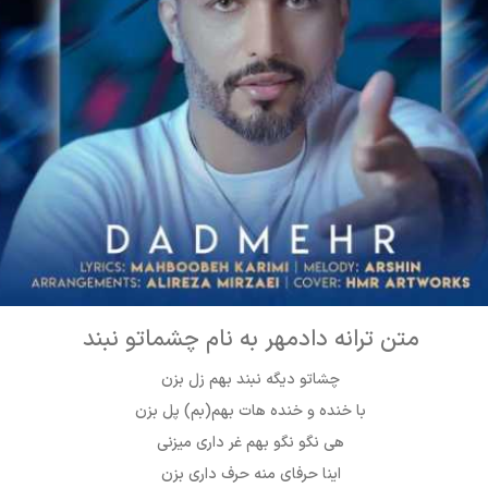
متن ترانه دادمهر به نام چشماتو نبند
چشاتو دیگه نبند بهم زل بزن
با خنده و خنده هات بهم(بم) پل بزن
هی نگو نگو بهم غر داری میزنی
اینا حرفای منه حرف داری بزن