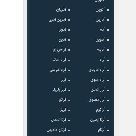
آتوین
آدریان
آدرین
آدرین آذری
آدم
آدور
آدوین
آدین
آدینه
آر اس اچ
آراد
آراد شاک
آراد عابدی
آراد عباسی
آراد علوی
آراز
آراز المان
آراز پازیار
آراز دهنوی
آراکو
آراکوم
آرپژ
آرتا آرمین
آرتا اسدی
آرتام
آرتان دادرس