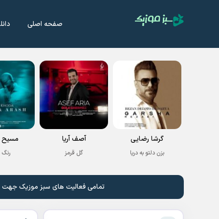
صفحه اصلی
دانل
گرشا رضایی
آصف آریا
مسیح و
بزن دلتو به دریا
گل قرمز
رنگ 
تمامی فعالیت های سبز موزیک جهت نشر