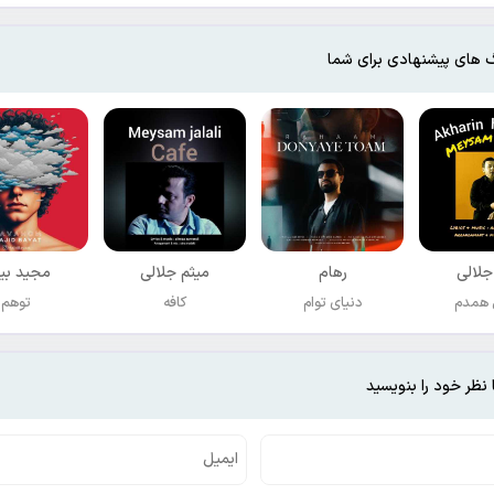
 های پیشنهادی برای شما
جلالی
رهام
میثم جلالی
مجید بی
 همدم
دنیای توام
کافه
توهم
 نظر خود را بنویسید