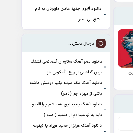
دانلود آلبوم جدید هادی داوودی به نام
عشق بی نظیر
درحال پخش ...
دانلود دمو آهنگ ﺳﺘﺎره ی آﺳﻤﺎﻧﻤﻰ ﻗﺸﻨﮓ
ﺗﺮﻳﻦ ﮔﻨﺎﻫﻤﻰ از روح الله کرمی تارا
ات
دانلود آهنگ مگه میشه یکیو دوسش داشته
باشی از مهراد جم (دمو)
دانلود آهنگ جدید این همه آدم چرا قلبمو
باید به تو میدادم از حامیم ( دمو )
دانلود آهنگ هرگز از حمید هیراد با کیفیت