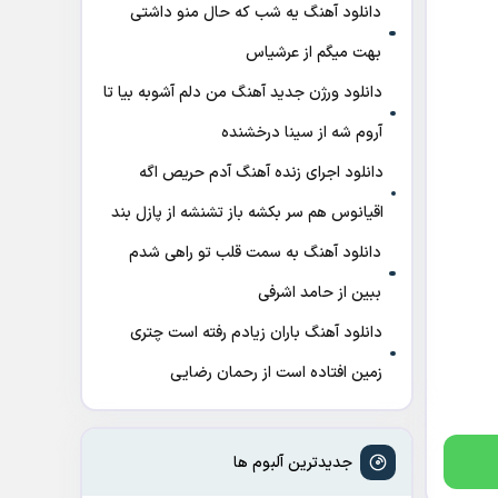
دانلود آهنگ ﻳﻪ ﺷﺐ ﻛﻪ ﺣﺎل ﻣﻨﻮ داﺷﺘﻰ
ﺑﻬﺖ میگم از عرشیاس
دانلود ورژن جدید آهنگ من دلم آشوبه بیا تا
آروم شه از سینا درخشنده
دانلود اجرای زنده آهنگ آدم حریص اگه
اقیانوس هم سر بکشه باز تشنشه از پازل بند
دانلود آهنگ به سمت قلب تو راهی شدم
ببین از حامد اشرفی
دانلود آهنگ باران زیادم رفته است چتری
زمین افتاده است از رحمان رضایی
جدیدترین آلبوم ها