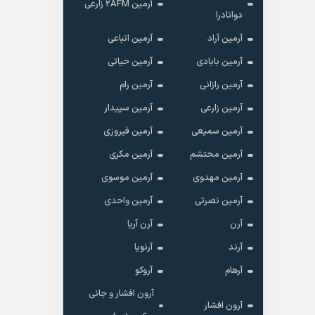
آرمین 2AFM زارعی
دوانادرا
آرمین آراد
آرمین اتباعی
آرمین بابادی
آرمین حیاتی
آرمین رازانی
آرمین رام
آرمین زارعی
آرمین سپیدار
آرمین سمیعی
آرمین فیروزی
آرمین محتشم
آرمین مکری
آرمین مهدوی
آرمین موسوی
آرمین نصرتی
آرمین واحدی
آرن
آرن آریا
آرند
آرنویا
آرهام
آروکو
آرون افشار و جانی
آرون افشار