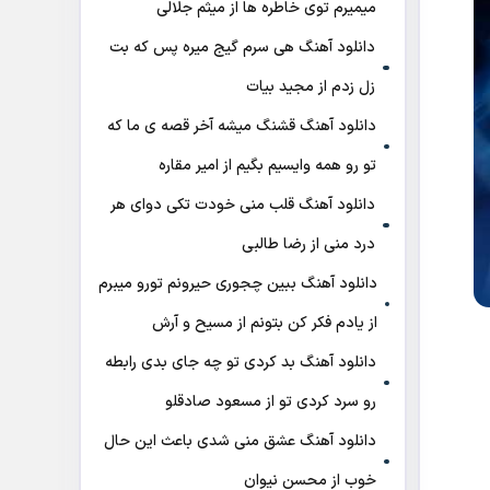
میمیرم توی خاطره ها از میثم جلالی
دانلود آهنگ هی سرم گیج میره‌ پس که بت
زل زدم از مجید بیات
دانلود آهنگ ﻗﺸﻨﮓ ﻣﻴﺸﻪ آﺧﺮ ﻗﺼﻪ ی ﻣﺎ ﻛﻪ
ﺗﻮ رو ﻫﻤﻪ واﻳﺴﻴﻢ ﺑﮕﻴﻢ از امیر مقاره
دانلود آهنگ قلب منی خودت تکی دوای هر
درد منی از رضا طالبی
دانلود آهنگ ببین چجوری حیرونم تورو میبرم
از یادم فکر کن بتونم از مسیح و آرش
دانلود آهنگ بد کردی تو چه جای بدی رابطه
رو سرد کردی تو از مسعود صادقلو
دانلود آهنگ عشق منی شدی باعث این حال
خوب از محسن نیوان