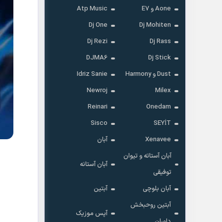
Aone و E7
Atp Music
Dj One
Dj Mohiten
Dj Rezi
Dj Rass
DJMA6
Dj Stick
Dust و Harmony
Idriz Sanie
Newroj
Milex
Reinari
Onedam
Sisco
SEYİT
Xenavee
آبان
آبان آستاته و تیوان
آبان آستانه
توفیقی
آبان بلوچی
آبتین
آبتین روحبخش
آپس موزیک
داوران