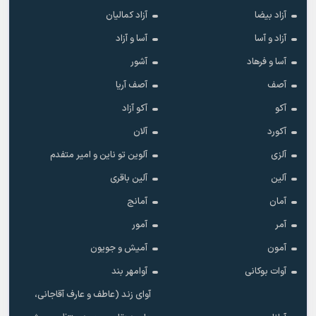
آزاد بیضا
آزاد کمالیان
آزاد و آسا
آسا و آزاد
آسا و فرهاد
آشور
آصف
آصف آریا
آکو
آکو آزاد
آکورد
آلان
آلزی
آلوین تو ناین و امیر متفدم
آلین
آلین باقری
آمان
آمانج
آمر
آمور
آمون
آمیش و جویون
آوات بوکانی
آوامهر بند
آوای زند (عاطف و عارف آقاجانی،