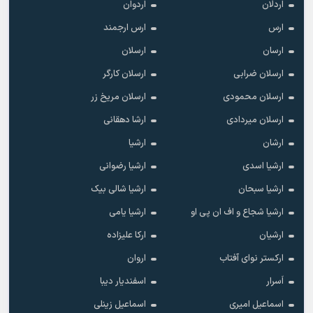
اردلان
اردوان
ارس
ارس ارجمند
ارسان
ارسلان
ارسلان ضرابی
ارسلان کارگر
ارسلان محمودی
ارسلان مریخ زر
ارسلان میردادی
ارشا دهقانی
ارشان
ارشیا
ارشیا اسدی
ارشیا رضوانی
ارشیا سبحان
ارشیا شالی بیک
ارشیا شجاع و اف ان پی او
ارشیا یامی
ارشیان
ارکا علیزاده
ارکستر نوای آفتاب
اروان
اَسرار
اسفندیار دیبا
اسماعیل امیری
اسماعیل زینلی