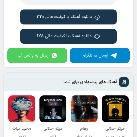
دانلود آهنگ با کیفیت عالی 320
دانلود آهنگ با کیفیت عالی 128
ارسال به تلگرام
ارسال به واتس آپ
آهنگ های پیشنهادی برای شما
میثم جلالی
رهام
میثم جلالی
مجید بیات
آخرین همدم
دنیای توام
کافه
توهم