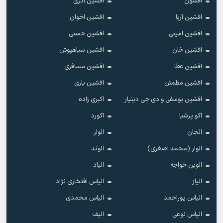
افسون
افشین آذری
افشین آریا
افشین اخوان
افشین امینی
افشین حسنی
افشین خان
افشین سیاهپوش
افشین عطا
افشین مسافری
افشین مطمئن
افشین یاری
افشین یوسفی و دی جی دینیار
اکبری زاده
اکو پرشیا
اکورد
الجان
الوار
الوار (محمد اصغری)
الوند
الوین خواجه
الیاد
الیاز
الیاس افتخاری نژاد
الیاس پوراحمد
الیاس محمدی
الیاس نوعی
الیف