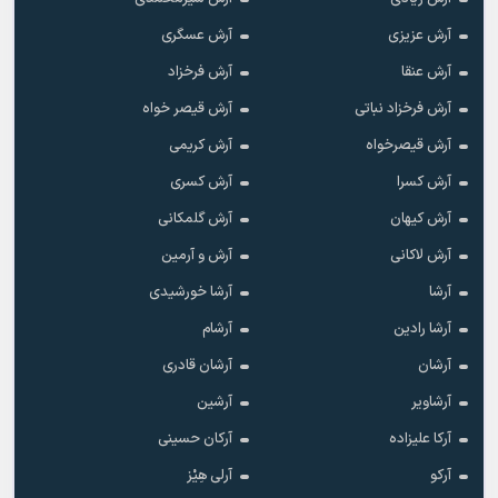
آرش عزیزی
آرش عسگری
آرش عنقا
آرش فرخزاد
آرش فرخزاد نباتی
آرش قیصر خواه
آرش قیصرخواه
آرش کریمی
آرش کسرا
آرش کسری
آرش کیهان
آرش گلمکانی
آرش لاکانی
آرش و آرمین
آرشا
آرشا خورشیدی
آرشا رادین
آرشام
آرشان
آرشان قادری
آرشاویر
آرشین
آرکا علیزاده
آرکان حسینی
آرکو
آرلی هِیْز