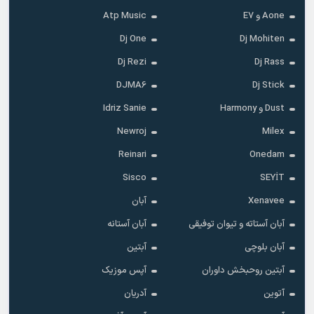
Aone و E7
Atp Music
Dj One
Dj Mohiten
Dj Rezi
Dj Rass
DJMA6
Dj Stick
Dust و Harmony
Idriz Sanie
Newroj
Milex
Reinari
Onedam
Sisco
SEYİT
Xenavee
آبان
آبان آستاته و تیوان توفیقی
آبان آستانه
آبان بلوچی
آبتین
آبتین روحبخش داوران
آپس موزیک
آتوین
آدریان