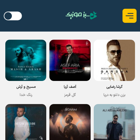
گرشا رضایی
آصف آریا
مسیح و آرش
بزن دلتو به دریا
گل قرمز
رنگ خدا