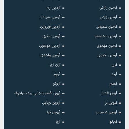
آرمین رازانی
آرمین رام
آرمین زارعی
آرمین سپیدار
آرمین سمیعی
آرمین فیروزی
آرمین محتشم
آرمین مکری
آرمین مهدوی
آرمین موسوی
آرمین نصرتی
آرمین واحدی
آرن
آرن آریا
آرند
آرنویا
آرهام
آروکو
آرون افشار
آرون افشار و جانی بیک مرادوف
آروین آرا
آروین رجایی
آروین صمیمی
آروین کیا
آریکو
آریا