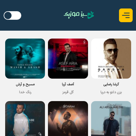
گرشا رضایی
آصف آریا
مسیح و آرش
بزن دلتو به دریا
گل قرمز
رنگ خدا