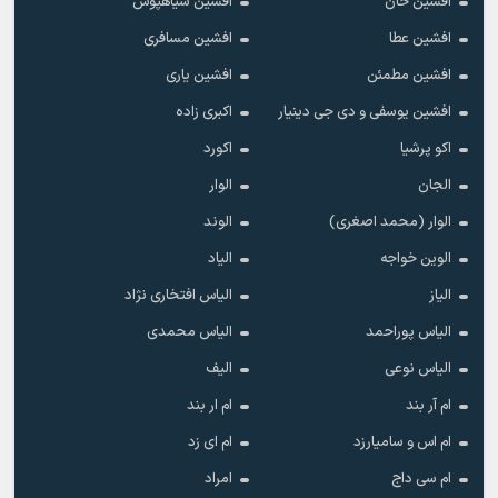
افشین خان
افشین سیاهپوش
افشین عطا
افشین مسافری
افشین مطمئن
افشین یاری
افشین یوسفی و دی جی دینیار
اکبری زاده
اکو پرشیا
اکورد
الجان
الوار
الوار (محمد اصغری)
الوند
الوین خواجه
الیاد
الیاز
الیاس افتخاری نژاد
الیاس پوراحمد
الیاس محمدی
الیاس نوعی
الیف
ام آر بند
ام ار بند
ام اس و سامیارزد
ام ای زد
ام سی داج
امراد