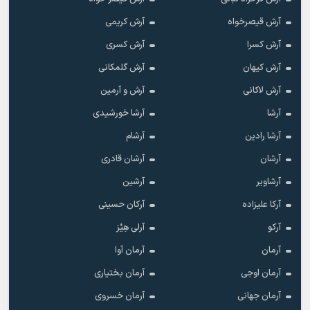
آرش قیصرخواه
آرش کریمی
آرش کسرا
آرش کسری
آرش کیهان
آرش گلمکانی
آرش لاکانی
آرش و آرمین
آرشا
آرشا خورشیدی
آرشا رادین
آرشام
آرشان
آرشان قادری
آرشاویر
آرشین
آرکا علیزاده
آرکان حسینی
آرکو
آرلی هِیْز
آرمان
آرمان آوا
آرمان اوجی
آرمان بختیاری
آرمان جهانی
آرمان خسروی