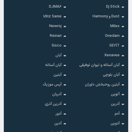
DJMA6
Dj Stick
Dust و Harmony
Idriz Sanie
Newroj
Milex
Reinari
Onedam
Sisco
SEYİT
Xenavee
آبان
آبان آستاته و تیوان توفیقی
آبان آستانه
آبان بلوچی
آبتین
آبتین روحبخش داوران
آپس موزیک
آتوین
آدریان
آدرین
آدرین آذری
آدم
آدور
آدوین
آدین