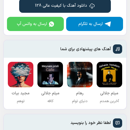
دانلود آهنگ با کیفیت عالی 128
ارسال به تلگرام
ارسال به واتس آپ
آهنگ های پیشنهادی برای شما
میثم جلالی
رهام
میثم جلالی
مجید بیات
آخرین همدم
دنیای توام
کافه
توهم
لطفا نظر خود را بنویسید