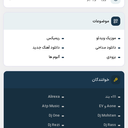
موضوعات
موزیک ویدئو
ریمیکس
دانلود مداحی
دانلود آهنگ جدید
بزودی
آلبوم ها
خوانندگان
۰۱۱۱ بند
Alirexa
Aone و E7
Atp Music
Dj One
Dj Mohiten
Dj Rezi
Dj Rass