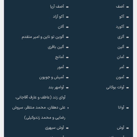
آصف
آصف آریا
آکو
آکو آزاد
آکورد
آلان
آلزی
آلوین تو ناین و امیر متفدم
آلین
آلین باقری
آمان
آمانج
آمر
آمور
آمون
آمیش و جویون
آوات بوکانی
آوامهر بند
آوای زند (عاطف و عارف آقاجانی،
آوانا
علی دهقان، محمد منتظر، سروش
رضایی و محمد زندوکیلی)
آوش
آوش سپهری