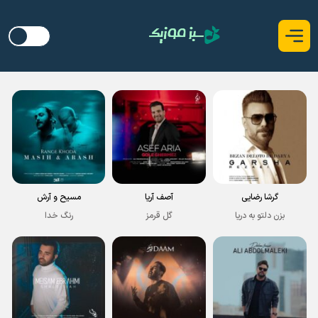
گرشا رضایی
آصف آریا
مسیح و آرش
بزن دلتو به دریا
گل قرمز
رنگ خدا