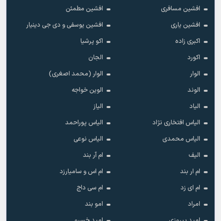
افشین مسافری
افشین مطمئن
افشین یاری
افشین یوسفی و دی جی دینیار
اکبری زاده
اکو پرشیا
اکورد
الجان
الوار
الوار (محمد اصغری)
الوند
الوین خواجه
الیاد
الیاز
الیاس افتخاری نژاد
الیاس پوراحمد
الیاس محمدی
الیاس نوعی
الیف
ام آر بند
ام ار بند
ام اس و سامیارزد
ام ای زد
ام سی داج
امراد
امو بند
امید پیروزی
امید خسرو