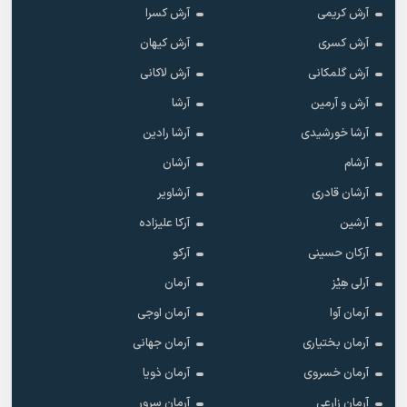
آرش کریمی
آرش کسرا
آرش کسری
آرش کیهان
آرش گلمکانی
آرش لاکانی
آرش و آرمین
آرشا
آرشا خورشیدی
آرشا رادین
آرشام
آرشان
آرشان قادری
آرشاویر
آرشین
آرکا علیزاده
آرکان حسینی
آرکو
آرلی هِیْز
آرمان
آرمان آوا
آرمان اوجی
آرمان بختیاری
آرمان جهانی
آرمان خسروی
آرمان ذویا
آرمان زارعی
آرمان سرور