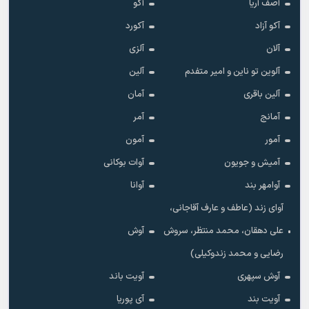
آصف آریا
آکو
آکو آزاد
آکورد
آلان
آلزی
آلوین تو ناین و امیر متفدم
آلین
آلین باقری
آمان
آمانج
آمر
آمور
آمون
آمیش و جویون
آوات بوکانی
آوامهر بند
آوانا
آوای زند (عاطف و عارف آقاجانی،
علی دهقان، محمد منتظر، سروش
آوش
رضایی و محمد زندوکیلی)
آوش سپهری
آویت باند
آویت بند
آی پوریا