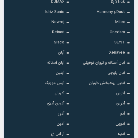
DJMA6
Dj Stick
Dust و Harmony
Idriz Sanie
Newroj
Milex
Reinari
Onedam
Sisco
SEYİT
Xenavee
آبان
آبان آستاته و تیوان توفیقی
آبان آستانه
آبان بلوچی
آبتین
آبتین روحبخش داوران
آپس موزیک
آتوین
آدریان
آدرین
آدرین آذری
آدم
آدور
آدوین
آدین
آدینه
آر اس اچ