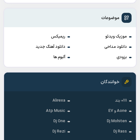
موضوعات
موزیک ویدئو
ریمیکس
دانلود مداحی
دانلود آهنگ جدید
بزودی
آلبوم ها
خوانندگان
۰۱۱۱ بند
Alirexa
Aone و E7
Atp Music
Dj One
Dj Mohiten
Dj Rezi
Dj Rass