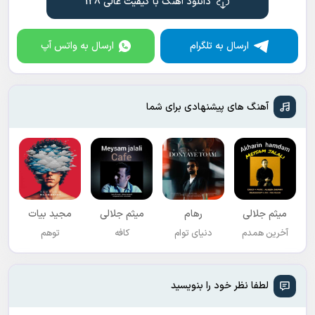
دانلود آهنگ با کیفیت عالی 128
ارسال به تلگرام
ارسال به واتس آپ
آهنگ های پیشنهادی برای شما
میثم جلالی
رهام
میثم جلالی
مجید بیات
آخرین همدم
دنیای توام
کافه
توهم
لطفا نظر خود را بنویسید