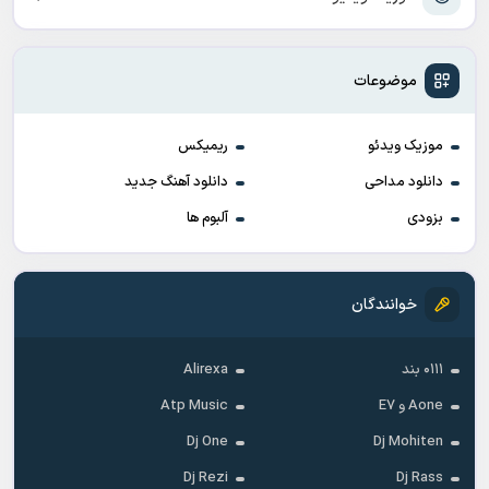
موضوعات
موزیک ویدئو
ریمیکس
دانلود مداحی
دانلود آهنگ جدید
بزودی
آلبوم ها
خوانندگان
۰۱۱۱ بند
Alirexa
Aone و E7
Atp Music
Dj One
Dj Mohiten
Dj Rezi
Dj Rass