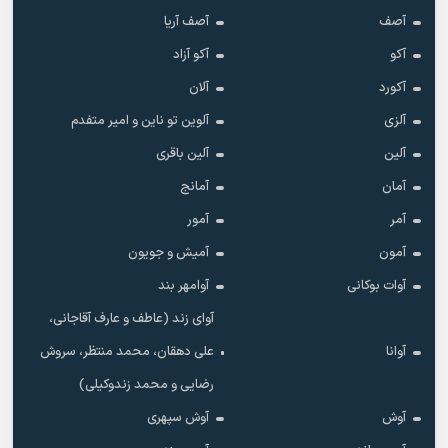
آصف
آصف آریا
آکو
آکو آزاد
آکورد
آلان
آلزی
آلوین تو ناین و امیر متفدم
آلین
آلین باقری
آمان
آمانج
آمر
آمور
آمون
آمیش و جویون
آوات بوکانی
آوامهر بند
آوای زند (عاطف و عارف آقاجانی،
آوانا
علی دهقان، محمد منتظر، سروش
رضایی و محمد زندوکیلی)
آوش
آوش سپهری