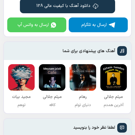
دانلود آهنگ با کیفیت عالی 128
ارسال به تلگرام
ارسال به واتس آپ
آهنگ های پیشنهادی برای شما
میثم جلالی
رهام
میثم جلالی
مجید بیات
آخرین همدم
دنیای توام
کافه
توهم
لطفا نظر خود را بنویسید