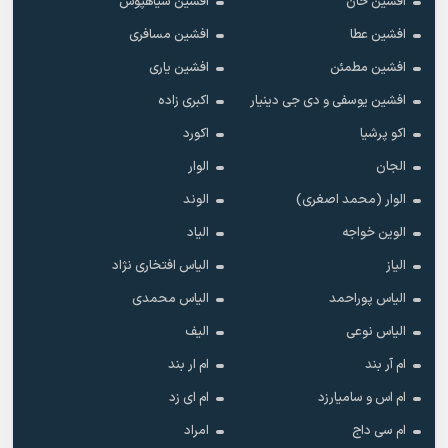
افشین خان
افشین سیاهپوش
افشین عطا
افشین مسافری
افشین مطمئن
افشین یاری
افشین یوسفی و دی جی دینیار
اکبری زاده
اکو پرشیا
اکورد
الجان
الوار
الوار (محمد اصغری)
الوند
الوین خواجه
الیاد
الیاز
الیاس افتخاری نژاد
الیاس پوراحمد
الیاس محمدی
الیاس نوعی
الیف
ام آر بند
ام ار بند
ام اس و سامیارزد
ام ای زد
ام سی داج
امراد