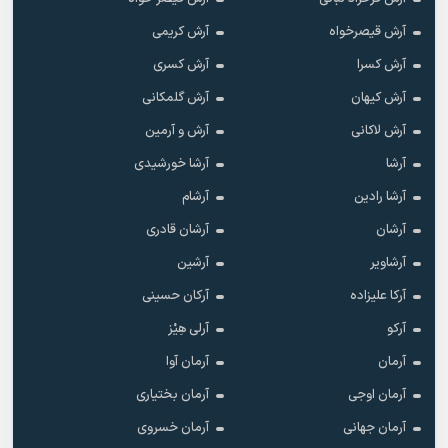
آرش قیصرخواه
آرش کریمی
آرش کسرا
آرش کسری
آرش کیهان
آرش گلمکانی
آرش لاکانی
آرش و آرمین
آرشا
آرشا خورشیدی
آرشا رادین
آرشام
آرشان
آرشان قادری
آرشاویر
آرشین
آرکا علیزاده
آرکان حسینی
آرکو
آرلی هِیْز
آرمان
آرمان آوا
آرمان اوجی
آرمان بختیاری
آرمان جهانی
آرمان خسروی