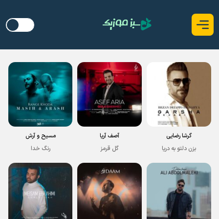
گرشا رضایی
آصف آریا
مسیح و آرش
بزن دلتو به دریا
گل قرمز
رنگ خدا