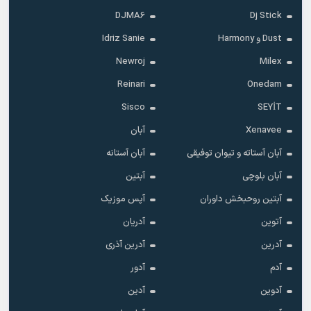
DJMA6
Dj Stick
Dust و Harmony
Idriz Sanie
Newroj
Milex
Reinari
Onedam
Sisco
SEYİT
Xenavee
آبان
آبان آستاته و تیوان توفیقی
آبان آستانه
آبان بلوچی
آبتین
آبتین روحبخش داوران
آپس موزیک
آتوین
آدریان
آدرین
آدرین آذری
آدم
آدور
آدوین
آدین