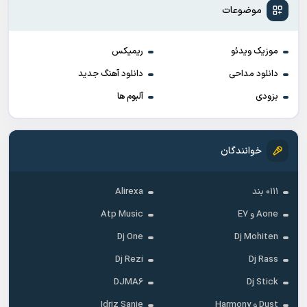
موضوعات
موزیک ویدئو
ریمیکس
دانلود مداحی
دانلود آهنگ جدید
بزودی
آلبوم ها
خوانندگان
۰۱۱۱ بند
Alirexa
Aone و E7
Atp Music
Dj One
Dj Mohiten
Dj Rezi
Dj Rass
DJMA6
Dj Stick
Dust و Harmony
Idriz Sanie