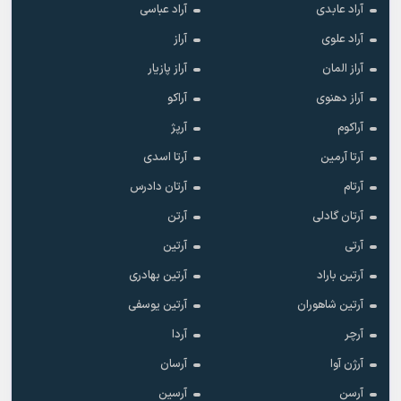
آراد عابدی
آراد عباسی
آراد علوی
آراز
آراز المان
آراز پازیار
آراز دهنوی
آراکو
آراکوم
آرپژ
آرتا آرمین
آرتا اسدی
آرتام
آرتان دادرس
آرتان گادلی
آرتن
آرتی
آرتین
آرتین باراد
آرتین بهادری
آرتین شاهوران
آرتین یوسفی
آرچر
آردا
آرژن آوا
آرسان
آرسن
آرسین