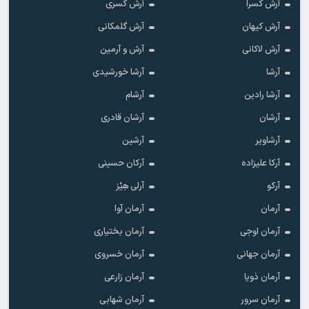
آرش کسرا
آرش کسری
آرش کیهان
آرش گلمکانی
آرش لاکانی
آرش و آرمین
آرشا
آرشا خورشیدی
آرشا رادین
آرشام
آرشان
آرشان قادری
آرشاویر
آرشین
آرکا علیزاده
آرکان حسینی
آرکو
آرلی هِیْز
آرمان
آرمان آوا
آرمان اوجی
آرمان بختیاری
آرمان جهانی
آرمان خسروی
آرمان ذویا
آرمان زارعی
آرمان سرور
آرمان شهابی