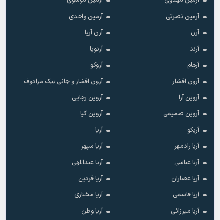
آرمین مهدوی
آرمین موسوی
آرمین نصرتی
آرمین واحدی
آرن
آرن آریا
آرند
آرنویا
آرهام
آروکو
آرون افشار
آرون افشار و جانی بیک مرادوف
آروین آرا
آروین رجایی
آروین صمیمی
آروین کیا
آریکو
آریا
آریا رادمهر
آریا سپهر
آریا عباسی
آریا عبداللهی
آریا عصاران
آریا فردین
آریا قاسمی
آریا مختاری
آریا میرزائی
آریا وطن