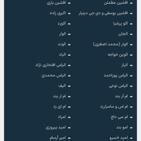
افشین مطمئن
افشین یاری
افشین یوسفی و دی جی دینیار
اکبری زاده
اکو پرشیا
اکورد
الجان
الوار
الوار (محمد اصغری)
الوند
الوین خواجه
الیاد
الیاز
الیاس افتخاری نژاد
الیاس پوراحمد
الیاس محمدی
الیاس نوعی
الیف
ام آر بند
ام ار بند
ام اس و سامیارزد
ام ای زد
ام سی داج
امراد
امو بند
امید پیروزی
امید خسرو
امیر آرسام