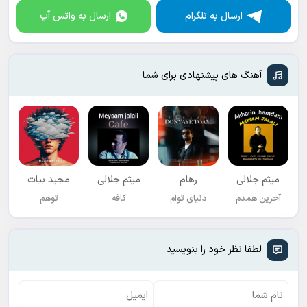
ارسال به تلگرام
ارسال به واتس آپ
آهنگ های پیشنهادی برای شما
میثم جلالی
رهام
میثم جلالی
مجید بیات
آخرین همدم
دنیای توام
کافه
توهم
لطفا نظر خود را بنویسید