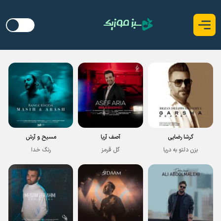
گرشا رضایی
آصف آریا
مسیح و آرش
بزن دلتو به دریا
گل قرمز
رنگ خدا