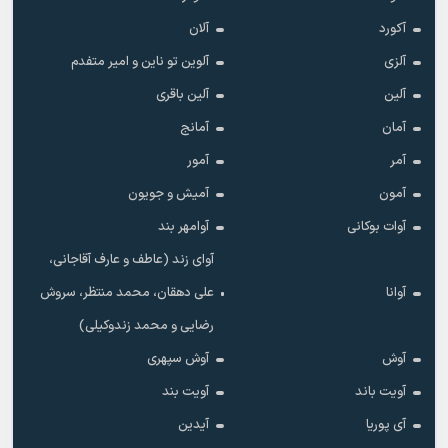
آکورد
آلان
آلزی
آلوین تو ناین و امیر متفدم
آلین
آلین باقری
آمان
آمانج
آمر
آمور
آمون
آمیش و جویون
آوات بوکانی
آوامهر بند
آوای زند (عاطف و عارف آقاجانی،
آوانا
علی دهقان، محمد منتظر، سروش
رضایی و محمد زندوکیلی)
آوش
آوش سپهری
آویت باند
آویت بند
آی پوریا
آیدین