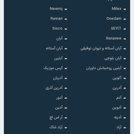
Newroj
Milex
Reinari
Onedam
Sisco
SEYİT
Xenavee
آبان
آبان آستاته و تیوان توفیقی
آبان آستانه
آبان بلوچی
آبتین
آبتین روحبخش داوران
آپس موزیک
آتوین
آدریان
آدرین
آدرین آذری
آدم
آدور
آدوین
آدین
آدینه
آر اس اچ
آراد
آراد شاک