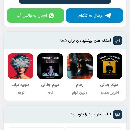
ارسال به تلگرام
ارسال به واتس آپ
آهنگ های پیشنهادی برای شما
میثم جلالی
رهام
میثم جلالی
مجید بیات
آخرین همدم
دنیای توام
کافه
توهم
لطفا نظر خود را بنویسید