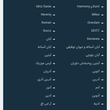
Dust و Harmony
Idriz Sanie
Newroj
Milex
Reinari
Onedam
Sisco
SEYİT
Xenavee
آبان
آبان آستاته و تیوان توفیقی
آبان آستانه
آبان بلوچی
آبتین
آبتین روحبخش داوران
آپس موزیک
آتوین
آدریان
آدرین
آدرین آذری
آدم
آدور
آدوین
آدین
آدینه
آر اس اچ