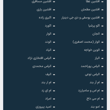
افشین عطا
افشین مسافری
افشین مطمئن
افشین یاری
افشین یوسفی و دی جی دینیار
اکبری زاده
اکو پرشیا
اکورد
الجان
الوار
الوار (محمد اصغری)
الوند
الوین خواجه
الیاد
الیاز
الیاس افتخاری نژاد
الیاس پوراحمد
الیاس محمدی
الیاس نوعی
الیف
ام آر بند
ام ار بند
ام اس و سامیارزد
ام ای زد
ام سی داج
امراد
امو بند
امید پیروزی