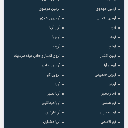
آرمین مهدوی
آرمین موسوی
آرمین نصرتی
آرمین واحدی
آرن
آرن آریا
آرند
آرنویا
آرهام
آروکو
آرون افشار
آرون افشار و جانی بیک مرادوف
آروین آرا
آروین رجایی
آروین صمیمی
آروین کیا
آریکو
آریا
آریا رادمهر
آریا سپهر
آریا عباسی
آریا عبداللهی
آریا عصاران
آریا فردین
آریا قاسمی
آریا مختاری