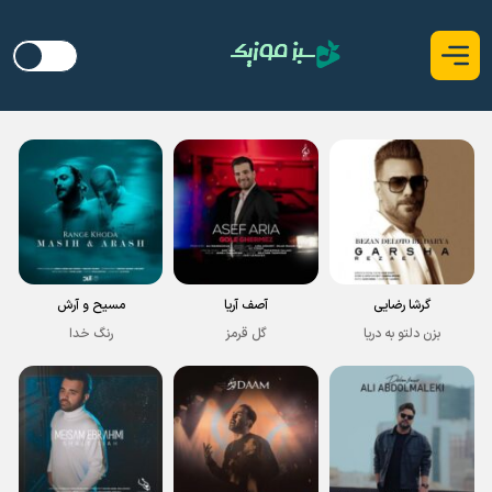
گرشا رضایی
آصف آریا
مسیح و آرش
بزن دلتو به دریا
گل قرمز
رنگ خدا