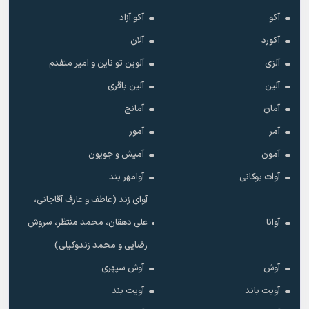
آکو
آکو آزاد
آکورد
آلان
آلزی
آلوین تو ناین و امیر متفدم
آلین
آلین باقری
آمان
آمانج
آمر
آمور
آمون
آمیش و جویون
آوات بوکانی
آوامهر بند
آوای زند (عاطف و عارف آقاجانی،
آوانا
علی دهقان، محمد منتظر، سروش
رضایی و محمد زندوکیلی)
آوش
آوش سپهری
آویت باند
آویت بند