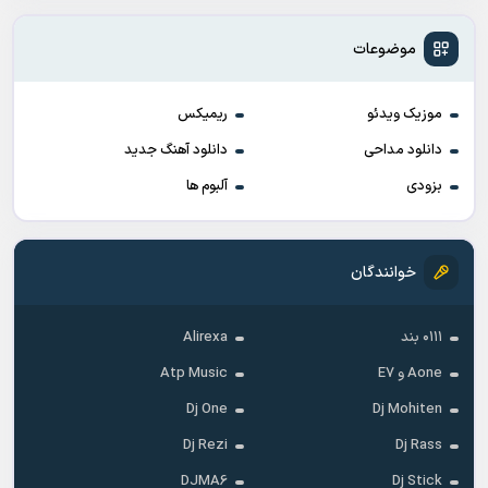
موضوعات
موزیک ویدئو
ریمیکس
دانلود مداحی
دانلود آهنگ جدید
بزودی
آلبوم ها
خوانندگان
۰۱۱۱ بند
Alirexa
Aone و E7
Atp Music
Dj One
Dj Mohiten
Dj Rezi
Dj Rass
DJMA6
Dj Stick