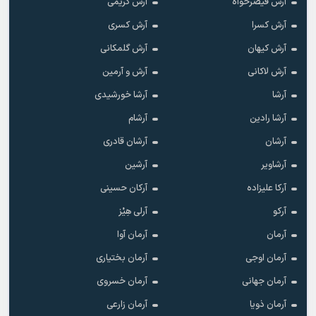
آرش قیصرخواه
آرش کریمی
آرش کسرا
آرش کسری
آرش کیهان
آرش گلمکانی
آرش لاکانی
آرش و آرمین
آرشا
آرشا خورشیدی
آرشا رادین
آرشام
آرشان
آرشان قادری
آرشاویر
آرشین
آرکا علیزاده
آرکان حسینی
آرکو
آرلی هِیْز
آرمان
آرمان آوا
آرمان اوجی
آرمان بختیاری
آرمان جهانی
آرمان خسروی
آرمان ذویا
آرمان زارعی