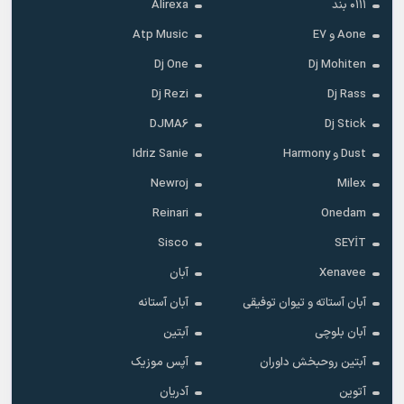
۰۱۱۱ بند
Alirexa
Aone و E7
Atp Music
Dj One
Dj Mohiten
Dj Rezi
Dj Rass
DJMA6
Dj Stick
Dust و Harmony
Idriz Sanie
Newroj
Milex
Reinari
Onedam
Sisco
SEYİT
Xenavee
آبان
آبان آستاته و تیوان توفیقی
آبان آستانه
آبان بلوچی
آبتین
آبتین روحبخش داوران
آپس موزیک
آتوین
آدریان