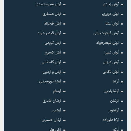
آرش زیادی
آرش شیرمحمدی
آرش عزیزی
آرش عسگری
آرش عنقا
آرش فرخزاد
آرش فرخزاد نباتی
آرش قیصر خواه
آرش قیصرخواه
آرش کریمی
آرش کسرا
آرش کسری
آرش کیهان
آرش گلمکانی
آرش لاکانی
آرش و آرمین
آرشا
آرشا خورشیدی
آرشا رادین
آرشام
آرشان
آرشان قادری
آرشاویر
آرشین
آرکا علیزاده
آرکان حسینی
آرکو
آرلی هِیْز