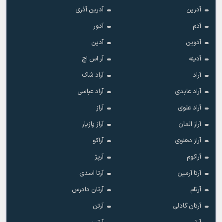
آدرین
آدرین آذری
آدم
آدور
آدوین
آدین
آدینه
آر اس اچ
آراد
آراد شاک
آراد عابدی
آراد عباسی
آراد علوی
آراز
آراز المان
آراز پازیار
آراز دهنوی
آراکو
آراکوم
آرپژ
آرتا آرمین
آرتا اسدی
آرتام
آرتان دادرس
آرتان گادلی
آرتن