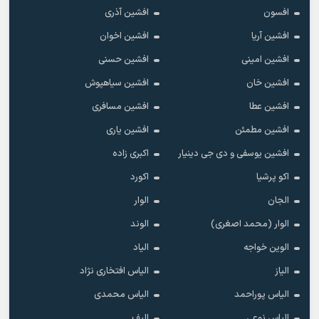
افسون
افشین آذری
افشین آریا
افشین اخوان
افشین امینی
افشین حسنی
افشین خان
افشین سیاهپوش
افشین عطا
افشین مسافری
افشین مطمئن
افشین یاری
افشین یوسفی و دی جی دینیار
اکبری زاده
اکو پرشیا
اکورد
الجان
الوار
الوار (محمد اصغری)
الوند
الوین خواجه
الیاد
الیاز
الیاس افتخاری نژاد
الیاس پوراحمد
الیاس محمدی
الیاس نوعی
الیف