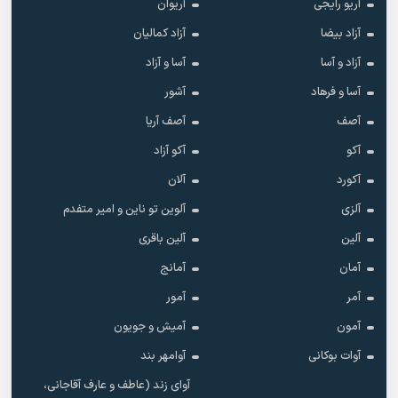
آریو رایجی
آریوان
آزاد بیضا
آزاد کمالیان
آزاد و آسا
آسا و آزاد
آسا و فرهاد
آشور
آصف
آصف آریا
آکو
آکو آزاد
آکورد
آلان
آلزی
آلوین تو ناین و امیر متفدم
آلین
آلین باقری
آمان
آمانج
آمر
آمور
آمون
آمیش و جویون
آوات بوکانی
آوامهر بند
آوای زند (عاطف و عارف آقاجانی،