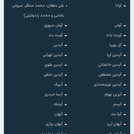
آوانا
علی دهقان، محمد منتظر، سروش
رضایی و محمد زندوکیلی)
آوش
آوش سپهری
آویت باند
آویت بند
آی پوریا
آیدین
آیدین آریا
آیدین تهرانی
آیدین خانجانی
آیدین علوی
آیدین مصطفی
آیدین نجفی
آیدین نورمحمدی
آیریک
آیرین بهرام
آیسا حیدری
آیسم
آیشاه
آینا بند
آیهان
آیهان آریز
آیهان بزازی