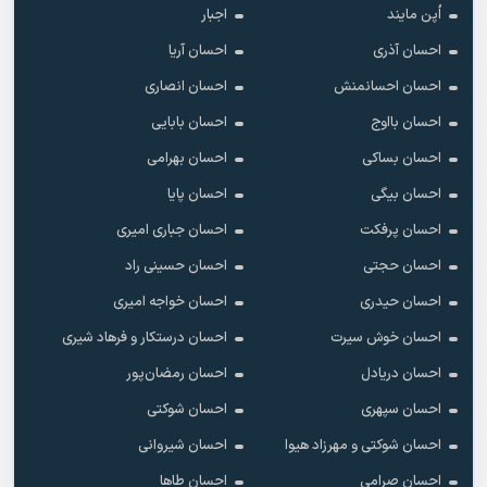
اُپن مایند
اجبار
احسان آذری
احسان آریا
احسان احسانمنش
احسان انصاری
احسان بااوج
احسان بابایی
احسان بساکی
احسان بهرامی
احسان بیگی
احسان پایا
احسان پرفکت
احسان جباری امیری
احسان حجتی
احسان حسینی راد
احسان حیدری
احسان خواجه امیری
احسان خوش سیرت
احسان درستکار و فرهاد شیرى
احسان دریادل
احسان رمضان‌پور
احسان سپهری
احسان شوکتی
احسان شوکتی و مهرزاد هیوا
احسان شیروانی
احسان صرامی
احسان طاها