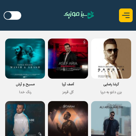
گرشا رضایی
آصف آریا
مسیح و آرش
بزن دلتو به دریا
گل قرمز
رنگ خدا