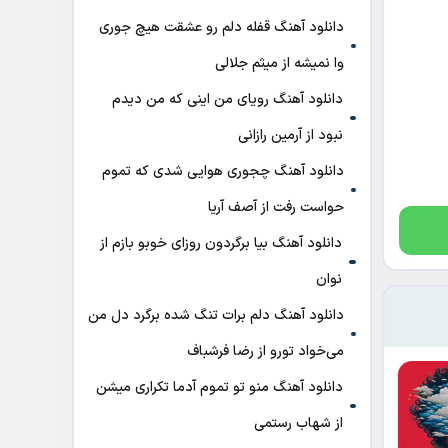
دانلود آهنگ قفله دلم رو عشقت هیچ جوری
وا نمیشه از میثم جلالی
دانلود آهنگ رویای من اینی که من دیدم
نبود از آرمین رازانی
دانلود آهنگ ﭼﺠﻮری ﻫﻮاﻳﻰ ﺷﺪی ﻛﻪ ﺗﻤﻮم
ﺣﻮاﺳﺖ رﻓﺖ از آصف آریا
دانلود آهنگ بیا برگردون روزای خوبو بازم از
نوان
دانلود آهنگ دلم برات تنگ شده برگرد دل من
می‌خواد تورو از رضا فرشباف
دانلود آهنگ منو تو تموم آدما تکراری میشن
از شهاب رستمی