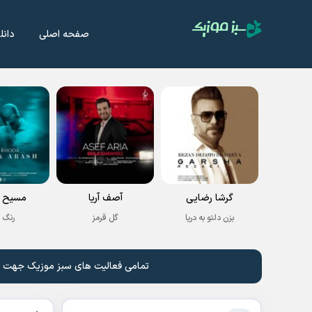
صفحه اصلی
دانل
گرشا رضایی
آصف آریا
مسیح و
بزن دلتو به دریا
گل قرمز
رنگ 
تمامی فعالیت های سبز موزیک جهت نشر