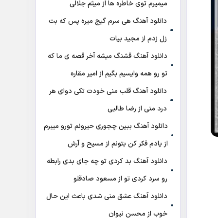
میمیرم توی خاطره ها از میثم جلالی
دانلود آهنگ هی سرم گیج میره‌ پس که بت
زل زدم از مجید بیات
دانلود آهنگ ﻗﺸﻨﮓ ﻣﻴﺸﻪ آﺧﺮ ﻗﺼﻪ ی ﻣﺎ ﻛﻪ
ﺗﻮ رو ﻫﻤﻪ واﻳﺴﻴﻢ ﺑﮕﻴﻢ از امیر مقاره
دانلود آهنگ قلب منی خودت تکی دوای هر
درد منی از رضا طالبی
دانلود آهنگ ببین چجوری حیرونم تورو میبرم
از یادم فکر کن بتونم از مسیح و آرش
دانلود آهنگ بد کردی تو چه جای بدی رابطه
رو سرد کردی تو از مسعود صادقلو
دانلود آهنگ عشق منی شدی باعث این حال
خوب از محسن نیوان