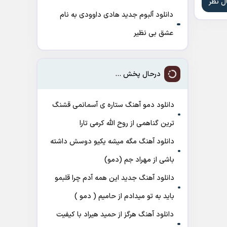
دانلود آلبوم جدید هادی داوودی به نام
عشق بی نظیر
درحال پخش ...
دانلود دمو آهنگ ﺳﺘﺎره ی آﺳﻤﺎﻧﻤﻰ ﻗﺸﻨﮓ
ﺗﺮﻳﻦ ﮔﻨﺎﻫﻤﻰ از روح الله کرمی تارا
دانلود آهنگ مگه میشه یکیو دوسش داشته
باشی از مهراد جم (دمو)
دانلود آهنگ جدید این همه آدم چرا قلبمو
باید به تو میدادم از حامیم ( دمو )
دانلود آهنگ هرگز از حمید هیراد با کیفیت