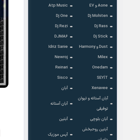
Aone و E7
Atp Music
Dj One
Dj Mohiten
Dj Rezi
Dj Rass
DJMA6
Dj Stick
Dust و Harmony
Idriz Sanie
Newroj
Milex
Reinari
Onedam
Sisco
SEYİT
Xenavee
آبان
آبان آستاته و تیوان
آبان آستانه
توفیقی
آبان بلوچی
آبتین
آبتین روحبخش
آپس موزیک
داوران