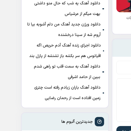
دانلود آهنگ ﻳﻪ ﺷﺐ ﻛﻪ ﺣﺎل ﻣﻨﻮ داﺷﺘﻰ
ﺑﻬﺖ میگم از عرشیاس
ات
دانلود ورژن جدید آهنگ من دلم آشوبه بیا تا
آروم شه از سینا درخشنده
دانلود اجرای زنده آهنگ آدم حریص اگه
اقیانوس هم سر بکشه باز تشنشه از پازل بند
دانلود آهنگ به سمت قلب تو راهی شدم
ببین از حامد اشرفی
دانلود آهنگ باران زیادم رفته است چتری
زمین افتاده است از رحمان رضایی
جدیدترین آلبوم ها