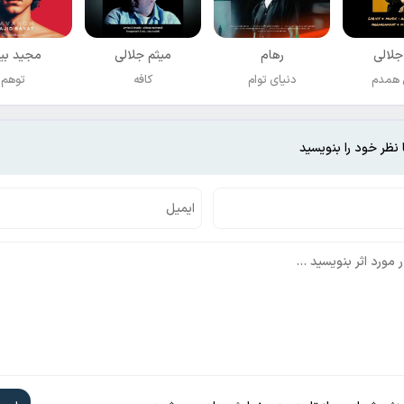
جلالی
رهام
میثم جلالی
مجید بی
 همدم
دنیای توام
کافه
توهم
 نظر خود را بنویسید