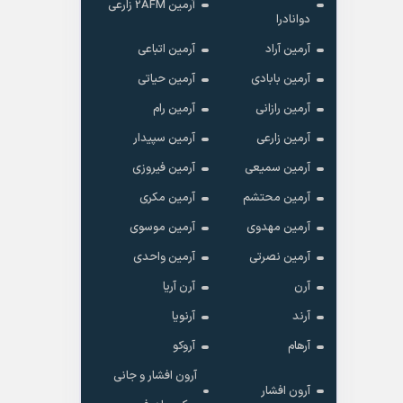
آرمین 2AFM زارعی
دوانادرا
آرمین آراد
آرمین اتباعی
آرمین بابادی
آرمین حیاتی
آرمین رازانی
آرمین رام
آرمین زارعی
آرمین سپیدار
آرمین سمیعی
آرمین فیروزی
آرمین محتشم
آرمین مکری
آرمین مهدوی
آرمین موسوی
آرمین نصرتی
آرمین واحدی
آرن
آرن آریا
آرند
آرنویا
آرهام
آروکو
آرون افشار و جانی
آرون افشار