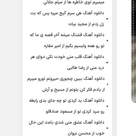
میمیرم توی خاطره ها از میثم جلالی
دانلود آهنگ هی سرم گیج میره‌ پس که بت
زل زدم از مجید بیات
دانلود آهنگ ﻗﺸﻨﮓ ﻣﻴﺸﻪ آﺧﺮ ﻗﺼﻪ ی ﻣﺎ ﻛﻪ
ﺗﻮ رو ﻫﻤﻪ واﻳﺴﻴﻢ ﺑﮕﻴﻢ از امیر مقاره
دانلود آهنگ قلب منی خودت تکی دوای هر
درد منی از رضا طالبی
دانلود آهنگ ببین چجوری حیرونم تورو میبرم
از یادم فکر کن بتونم از مسیح و آرش
دانلود آهنگ بد کردی تو چه جای بدی رابطه
رو سرد کردی تو از مسعود صادقلو
دانلود آهنگ عشق منی شدی باعث این حال
خوب از محسن نیوان