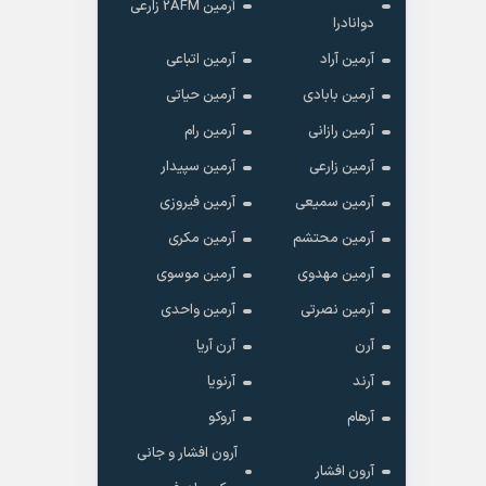
آرمین 2AFM زارعی
دوانادرا
آرمین آراد
آرمین اتباعی
آرمین بابادی
آرمین حیاتی
آرمین رازانی
آرمین رام
آرمین زارعی
آرمین سپیدار
آرمین سمیعی
آرمین فیروزی
آرمین محتشم
آرمین مکری
آرمین مهدوی
آرمین موسوی
آرمین نصرتی
آرمین واحدی
آرن
آرن آریا
آرند
آرنویا
آرهام
آروکو
آرون افشار و جانی
آرون افشار