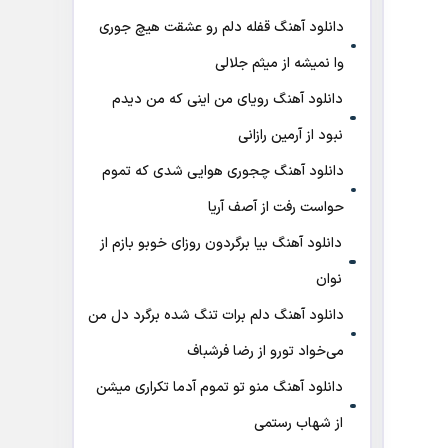
دانلود آهنگ قفله دلم رو عشقت هیچ جوری
وا نمیشه از میثم جلالی
دانلود آهنگ رویای من اینی که من دیدم
نبود از آرمین رازانی
دانلود آهنگ ﭼﺠﻮری ﻫﻮاﻳﻰ ﺷﺪی ﻛﻪ ﺗﻤﻮم
ﺣﻮاﺳﺖ رﻓﺖ از آصف آریا
دانلود آهنگ بیا برگردون روزای خوبو بازم از
نوان
دانلود آهنگ دلم برات تنگ شده برگرد دل من
می‌خواد تورو از رضا فرشباف
دانلود آهنگ منو تو تموم آدما تکراری میشن
از شهاب رستمی