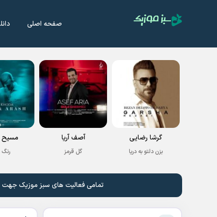
صفحه اصلی
دانل
گرشا رضایی
آصف آریا
مسیح و
بزن دلتو به دریا
گل قرمز
رنگ 
تمامی فعالیت های سبز موزیک جهت نشر