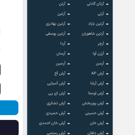
آرتان گادلی
آرتن
آرتی
آرتین
آرتین باراد
آرتین بهادری
آرتین شاهوران
آرتین یوسفی
آرچر
آردا
آرژن آوا
آرسان
آرسن
آرسین
آرش AP
آرش آج
آرش آرشا
آرش آسیایی
آرش اوستا
آرش ای پی
آرش پوربخش
آرش تشکری
آرش حسینی
آرش حمیدی
آرش خان
آرش خان احمدی
آرش دلفان
آرش رستمى