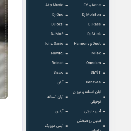
Aone و E7
Atp Music
Dj One
Dj Mohiten
Dj Rezi
Dj Rass
DJMA6
Dj Stick
Dust و Harmony
Idriz Sanie
Newroj
Milex
Reinari
Onedam
Sisco
SEYİT
Xenavee
آبان
آبان آستاته و تیوان
آبان آستانه
توفیقی
آبان بلوچی
آبتین
آبتین روحبخش
آپس موزیک
داوران