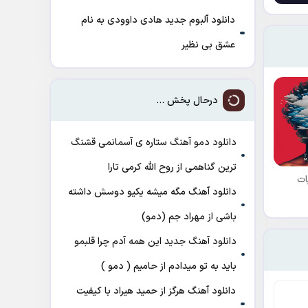
دانلود آلبوم جدید هادی داوودی به نام
عشق بی نظیر
درحال پخش ...
دانلود دمو آهنگ ﺳﺘﺎره ی آﺳﻤﺎﻧﻤﻰ ﻗﺸﻨﮓ
ﺗﺮﻳﻦ ﮔﻨﺎﻫﻤﻰ از روح الله کرمی تارا
ات
دانلود آهنگ مگه میشه یکیو دوسش داشته
باشی از مهراد جم (دمو)
دانلود آهنگ جدید این همه آدم چرا قلبمو
باید به تو میدادم از حامیم ( دمو )
دانلود آهنگ هرگز از حمید هیراد با کیفیت