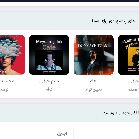
 های پیشنهادی برای شما
جلالی
رهام
میثم جلالی
مجید بی
 همدم
دنیای توام
کافه
توهم
 نظر خود را بنویسید