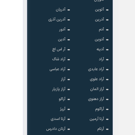
آتوین
آدریان
آدرین
آدرین آذری
آدم
آدور
آدوین
آدین
آدینه
آر اس اچ
آراد
آراد شاک
آراد عابدی
آراد عباسی
آراد علوی
آراز
آراز المان
آراز پازیار
آراز دهنوی
آراکو
آراکوم
آرپژ
آرتا آرمین
آرتا اسدی
آرتام
آرتان دادرس