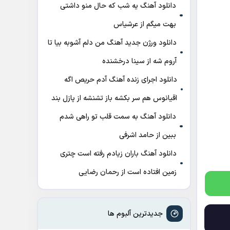
دانلود آهنگ ﻳﻪ ﺷﺐ ﻛﻪ ﺣﺎل ﻣﻨﻮ داﺷﺘﻰ
ﺑﻬﺖ میگم از عرشیاس
دانلود ورژن جدید آهنگ من دلم آشوبه بیا تا
آروم شه از سینا درخشنده
دانلود اجرای زنده آهنگ آدم حریص اگه
اقیانوس هم سر بکشه باز تشنشه از پازل بند
دانلود آهنگ به سمت قلب تو راهی شدم
ببین از حامد اشرفی
دانلود آهنگ باران زیادم رفته است چتری
زمین افتاده است از رحمان رضایی
جدیدترین آلبوم ها