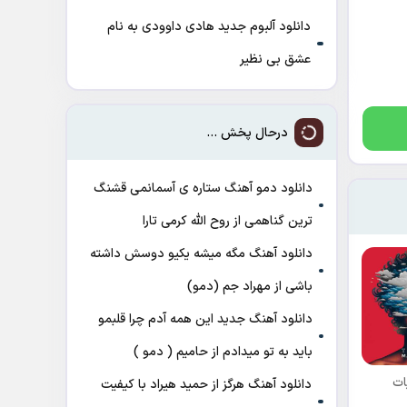
دانلود آلبوم جدید هادی داوودی به نام
عشق بی نظیر
درحال پخش ...
دانلود دمو آهنگ ﺳﺘﺎره ی آﺳﻤﺎﻧﻤﻰ ﻗﺸﻨﮓ
ﺗﺮﻳﻦ ﮔﻨﺎﻫﻤﻰ از روح الله کرمی تارا
دانلود آهنگ مگه میشه یکیو دوسش داشته
باشی از مهراد جم (دمو)
دانلود آهنگ جدید این همه آدم چرا قلبمو
باید به تو میدادم از حامیم ( دمو )
ات
دانلود آهنگ هرگز از حمید هیراد با کیفیت