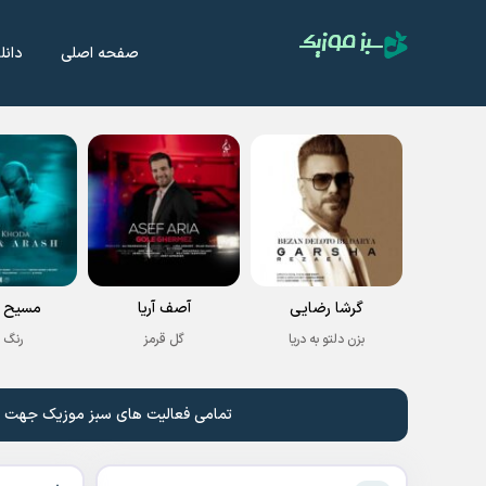
صفحه اصلی
دانل
گرشا رضایی
آصف آریا
مسیح و
بزن دلتو به دریا
گل قرمز
رنگ 
تمامی فعالیت های سبز موزیک جهت نشر