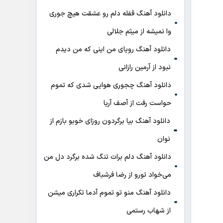
دانلود آهنگ قفله دلم رو عشقت هیچ جوری
وا نمیشه از میثم جلالی
دانلود آهنگ رویای من اینی که من دیدم
نبود از آرمین رازانی
دانلود آهنگ ﭼﺠﻮری ﻫﻮاﻳﻰ ﺷﺪی ﻛﻪ ﺗﻤﻮم
ﺣﻮاﺳﺖ رﻓﺖ از آصف آریا
دانلود آهنگ بیا برگردون روزای خوبو بازم از
نوان
دانلود آهنگ دلم برات تنگ شده برگرد دل من
می‌خواد تورو از رضا فرشباف
دانلود آهنگ منو تو تموم آدما تکراری میشن
از شهاب رستمی