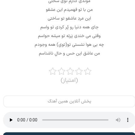
موندی کنارم توی سختی
من با تو فهمیدم این عشقو
این مَردِ عاشقو تو ساختی
جای همه دنیا رو پُر کردی تو واسم
وقتی می خندی پَرتِه تو میشه حواسم
چه بی هوا نشستی تو(تویِ) همه وجودم
من عاشق این حس و حالِ ناشناسم
(امتیاز)
پخش آنلاین همین آهنگ