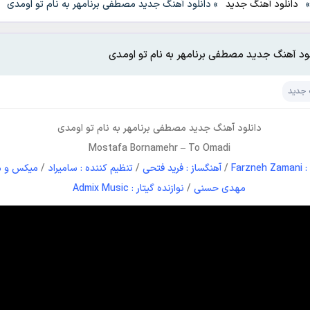
دانلود آهنگ جدید
»
دانلود آهنگ جدید مصطفی برنامهر به نام تو اومدی
لود آهنگ جدید مصطفی برنامهر به نام تو اومدی
 جدید
دانلود آهنگ جدید
مصطفی برنامهر
به نام
تو اومدی
Mostafa Bornamehr
–
To Omadi
Farzn
/
آهنگساز : فرید فتحی
/
تنظیم کننده : سامیراد
/
میکس و مس
مهدی حسنی
/
نوازنده گیتار : Admix Music