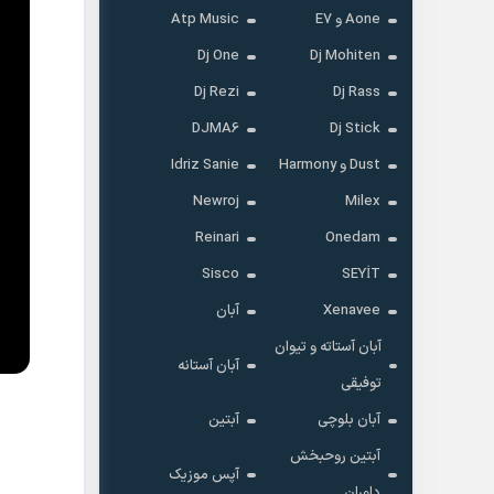
Aone و E7
Atp Music
Dj One
Dj Mohiten
Dj Rezi
Dj Rass
DJMA6
Dj Stick
Dust و Harmony
Idriz Sanie
Newroj
Milex
Reinari
Onedam
Sisco
SEYİT
Xenavee
آبان
آبان آستاته و تیوان
آبان آستانه
توفیقی
آبان بلوچی
آبتین
آبتین روحبخش
آپس موزیک
داوران