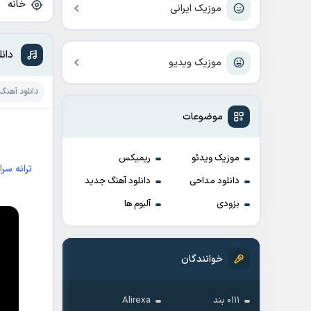
خانه
»
موزیک ایرانی
دان
موزیک ویدیو
دانلود آهنگ
موضوعات
موزیک ویدئو
ریمیکس
ترانه سرا : eh Zamani
دانلود مداحی
دانلود آهنگ جدید
بزودی
آلبوم ها
خوانندگان
۰۱۱۱ بند
Alirexa