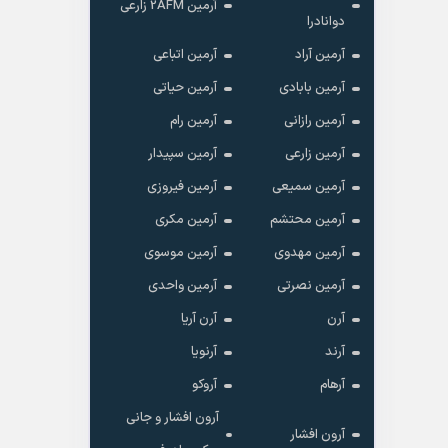
آرمین 2AFM زارعی
دوانادرا
آرمین آراد
آرمین اتباعی
آرمین بابادی
آرمین حیاتی
آرمین رازانی
آرمین رام
آرمین زارعی
آرمین سپیدار
آرمین سمیعی
آرمین فیروزی
آرمین محتشم
آرمین مکری
آرمین مهدوی
آرمین موسوی
آرمین نصرتی
آرمین واحدی
آرن
آرن آریا
آرند
آرنویا
آرهام
آروکو
آرون افشار و جانی
آرون افشار