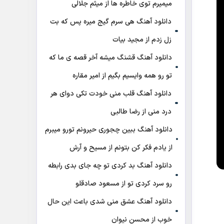
میمیرم توی خاطره ها از میثم جلالی
دانلود آهنگ هی سرم گیج میره‌ پس که بت
زل زدم از مجید بیات
دانلود آهنگ ﻗﺸﻨﮓ ﻣﻴﺸﻪ آﺧﺮ ﻗﺼﻪ ی ﻣﺎ ﻛﻪ
ﺗﻮ رو ﻫﻤﻪ واﻳﺴﻴﻢ ﺑﮕﻴﻢ از امیر مقاره
دانلود آهنگ قلب منی خودت تکی دوای هر
درد منی از رضا طالبی
دانلود آهنگ ببین چجوری حیرونم تورو میبرم
از یادم فکر کن بتونم از مسیح و آرش
دانلود آهنگ بد کردی تو چه جای بدی رابطه
رو سرد کردی تو از مسعود صادقلو
دانلود آهنگ عشق منی شدی باعث این حال
خوب از محسن نیوان