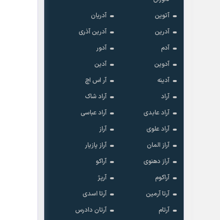
آتوین
آدریان
آدرین
آدرین آذری
آدم
آدور
آدوین
آدین
آدینه
آر اس اچ
آراد
آراد شاک
آراد عابدی
آراد عباسی
آراد علوی
آراز
آراز المان
آراز پازیار
آراز دهنوی
آراکو
آراکوم
آرپژ
آرتا آرمین
آرتا اسدی
آرتام
آرتان دادرس