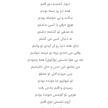
دیوار کشیدم دور قلبم
همه دَرا رو بسته بودم
ساکت و بی حوصله بودم
هیچ حرفی با کسی نداشتم
نه عشقی تو گذشته داشتم
نه دنبال کسی می گشتم
جای همه دنیا رو پُر کردی تو واسم
وقتی می خندی پَرتِه تو میشه حواسم
چه بی هوا نشستی تو(تویِ) همه وجودم
من عاشق این حس و حالِ ناشناسم
پَس میزدم قبلِ تو عشقو
تو تنهاییم جا مونده بودم
رسیدی و قلبم یادش رفت
هرچی تو گوشش خونده بودم
آروم نشستی تویِ قلبم