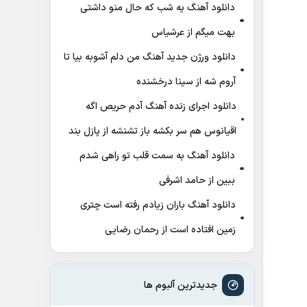
دانلود آهنگ ﻳﻪ ﺷﺐ ﻛﻪ ﺣﺎل ﻣﻨﻮ داﺷﺘﻰ
ﺑﻬﺖ میگم از عرشیاس
دانلود ورژن جدید آهنگ من دلم آشوبه بیا تا
آروم شه از سینا درخشنده
دانلود اجرای زنده آهنگ آدم حریص اگه
اقیانوس هم سر بکشه باز تشنشه از پازل بند
دانلود آهنگ به سمت قلب تو راهی شدم
ببین از حامد اشرفی
دانلود آهنگ باران زیادم رفته است چتری
زمین افتاده است از رحمان رضایی
جدیدترین آلبوم ها