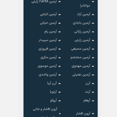
آرمین 2AFM زارعی
دوانادرا
آرمین آراد
آرمین اتباعی
آرمین بابادی
آرمین حیاتی
آرمین رازانی
آرمین رام
آرمین زارعی
آرمین سپیدار
آرمین سمیعی
آرمین فیروزی
آرمین محتشم
آرمین مکری
آرمین مهدوی
آرمین موسوی
آرمین نصرتی
آرمین واحدی
آرن
آرن آریا
آرند
آرنویا
آرهام
آروکو
آرون افشار و جانی
آرون افشار