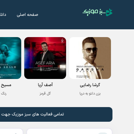
صفحه اصلی
دانل
گرشا رضایی
آصف آریا
مسیح و
بزن دلتو به دریا
گل قرمز
رنگ 
تمامی فعالیت های سبز موزیک جهت نشر