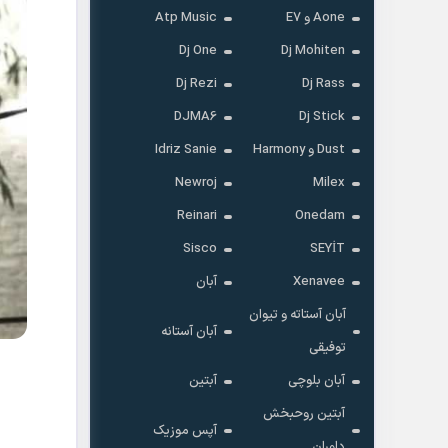
Aone و E7
Atp Music
Dj One
Dj Mohiten
Dj Rezi
Dj Rass
DJMA6
Dj Stick
Dust و Harmony
Idriz Sanie
Newroj
Milex
Reinari
Onedam
Sisco
SEYİT
Xenavee
آبان
آبان آستاته و تیوان
آبان آستانه
توفیقی
آبان بلوچی
آبتین
آبتین روحبخش
آپس موزیک
داوران