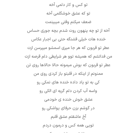
تو کس و کار دلمی آخه
تو که عشق خوشگلمی آخه
ضعف میکنم وقتی میبینمت
آخه از تو چه پنهون روت شدم بچه جوری حساس
خنده هات خیلی قشنگه حتی بی اجبار عکاس
عطر تو قربون که هر جا میری اسمشو میپرسن ازت
من فداتشم که همیشه توو هر شرایطی دلم قرصه ازت
عطر تو قربون که بوش میمونه حالا حالاها روی تن
ممنونم از اینکه در قلبتو باز کردی روی من
کی به تو یاد داده خنده های نمکی رو
واسه آب کردن دلم گریه ای الکی رو
عشق خوش خنده ی خودمی
در گوشم بزن حرفای یواشکی رو
آخ عاشقتم عشق قلبم
تویی همه کس و درمون دردم