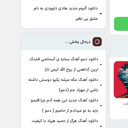
دانلود آلبوم جدید هادی داوودی به نام
عشق بی نظیر
درحال پخش ...
دانلود دمو آهنگ ﺳﺘﺎره ی آﺳﻤﺎﻧﻤﻰ ﻗﺸﻨﮓ
ﺗﺮﻳﻦ ﮔﻨﺎﻫﻤﻰ از روح الله کرمی تارا
دانلود آهنگ مگه میشه یکیو دوسش داشته
باشی از مهراد جم (دمو)
دانلود آهنگ جدید این همه آدم چرا قلبمو
ات
باید به تو میدادم از حامیم ( دمو )
دانلود آهنگ هرگز از حمید هیراد با کیفیت