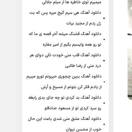
میمیرم توی خاطره ها از میثم جلالی
دانلود آهنگ هی سرم گیج میره‌ پس که بت
زل زدم از مجید بیات
دانلود آهنگ ﻗﺸﻨﮓ ﻣﻴﺸﻪ آﺧﺮ ﻗﺼﻪ ی ﻣﺎ ﻛﻪ
ﺗﻮ رو ﻫﻤﻪ واﻳﺴﻴﻢ ﺑﮕﻴﻢ از امیر مقاره
دانلود آهنگ قلب منی خودت تکی دوای هر
درد منی از رضا طالبی
دانلود آهنگ ببین چجوری حیرونم تورو میبرم
از یادم فکر کن بتونم از مسیح و آرش
دانلود آهنگ بد کردی تو چه جای بدی رابطه
رو سرد کردی تو از مسعود صادقلو
دانلود آهنگ عشق منی شدی باعث این حال
خوب از محسن نیوان