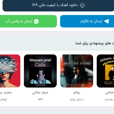
دانلود آهنگ با کیفیت عالی 128
ارسال به تلگرام
ارسال به واتس آپ
 های پیشنهادی برای شما
جلالی
رهام
میثم جلالی
مجید بی
 همدم
دنیای توام
کافه
توهم