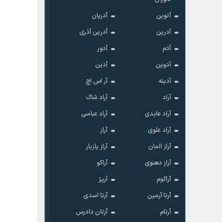
آتوین
آدریان
آدرین
آدرین آذری
آدم
آدور
آدوین
آدین
آدینه
آر اس اچ
آراد
آراد شاک
آراد عابدی
آراد عباسی
آراد علوی
آراز
آراز المان
آراز پازیار
آراز دهنوی
آراکو
آراکوم
آرپژ
آرتا آرمین
آرتا اسدی
آرتام
آرتان دادرس