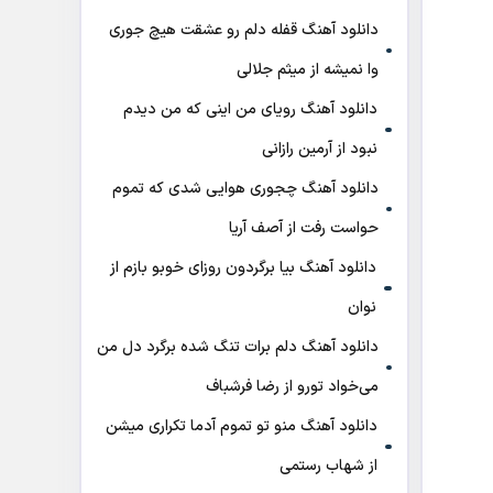
دانلود آهنگ قفله دلم رو عشقت هیچ جوری
وا نمیشه از میثم جلالی
دانلود آهنگ رویای من اینی که من دیدم
نبود از آرمین رازانی
دانلود آهنگ ﭼﺠﻮری ﻫﻮاﻳﻰ ﺷﺪی ﻛﻪ ﺗﻤﻮم
ﺣﻮاﺳﺖ رﻓﺖ از آصف آریا
دانلود آهنگ بیا برگردون روزای خوبو بازم از
نوان
دانلود آهنگ دلم برات تنگ شده برگرد دل من
می‌خواد تورو از رضا فرشباف
دانلود آهنگ منو تو تموم آدما تکراری میشن
از شهاب رستمی