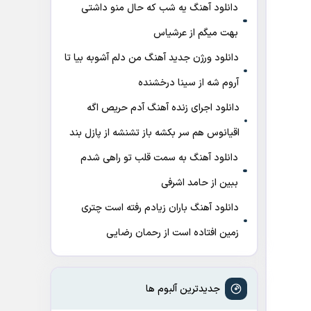
دانلود آهنگ ﻳﻪ ﺷﺐ ﻛﻪ ﺣﺎل ﻣﻨﻮ داﺷﺘﻰ
ﺑﻬﺖ میگم از عرشیاس
دانلود ورژن جدید آهنگ من دلم آشوبه بیا تا
آروم شه از سینا درخشنده
دانلود اجرای زنده آهنگ آدم حریص اگه
اقیانوس هم سر بکشه باز تشنشه از پازل بند
دانلود آهنگ به سمت قلب تو راهی شدم
ببین از حامد اشرفی
دانلود آهنگ باران زیادم رفته است چتری
زمین افتاده است از رحمان رضایی
جدیدترین آلبوم ها