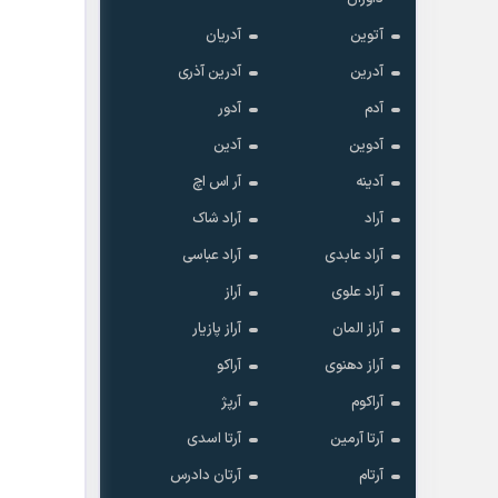
آتوین
آدریان
آدرین
آدرین آذری
آدم
آدور
آدوین
آدین
آدینه
آر اس اچ
آراد
آراد شاک
آراد عابدی
آراد عباسی
آراد علوی
آراز
آراز المان
آراز پازیار
آراز دهنوی
آراکو
آراکوم
آرپژ
آرتا آرمین
آرتا اسدی
آرتام
آرتان دادرس