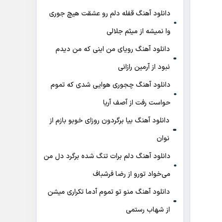
دانلود آهنگ قفله دلم رو عشقت هیچ جوری
وا نمیشه از میثم جلالی
دانلود آهنگ رویای من اینی که من دیدم
نبود از آرمین رازانی
دانلود آهنگ ﭼﺠﻮری ﻫﻮاﻳﻰ ﺷﺪی ﻛﻪ ﺗﻤﻮم
ﺣﻮاﺳﺖ رﻓﺖ از آصف آریا
دانلود آهنگ بیا برگردون روزای خوبو بازم از
نوان
دانلود آهنگ دلم برات تنگ شده برگرد دل من
می‌خواد تورو از رضا فرشباف
دانلود آهنگ منو تو تموم آدما تکراری میشن
از شهاب رستمی