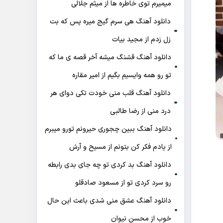
میمیرم توی خاطره ها از میثم جلالی
دانلود آهنگ هی سرم گیج میره‌ پس که بت
زل زدم از مجید بیات
دانلود آهنگ ﻗﺸﻨﮓ ﻣﻴﺸﻪ آﺧﺮ ﻗﺼﻪ ی ﻣﺎ ﻛﻪ
ﺗﻮ رو ﻫﻤﻪ واﻳﺴﻴﻢ ﺑﮕﻴﻢ از امیر مقاره
دانلود آهنگ قلب منی خودت تکی دوای هر
درد منی از رضا طالبی
دانلود آهنگ ببین چجوری حیرونم تورو میبرم
از یادم فکر کن بتونم از مسیح و آرش
دانلود آهنگ بد کردی تو چه جای بدی رابطه
رو سرد کردی تو از مسعود صادقلو
دانلود آهنگ عشق منی شدی باعث این حال
خوب از محسن نیوان