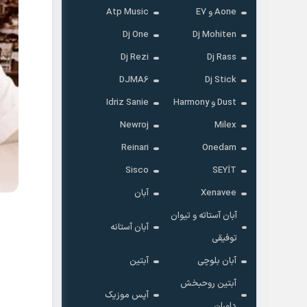
Aone و E7
Atp Music
Dj One
Dj Mohiten
Dj Rezi
Dj Rass
DJMA6
Dj Stick
Dust و Harmony
Idriz Sanie
Newroj
Milex
Reinari
Onedam
Sisco
SEYİT
Xenavee
آبان
آبان آستاته و تیوان
آبان آستانه
توفیقی
آبان بلوچی
آبتین
آبتین روحبخش
آپس موزیک
داوران