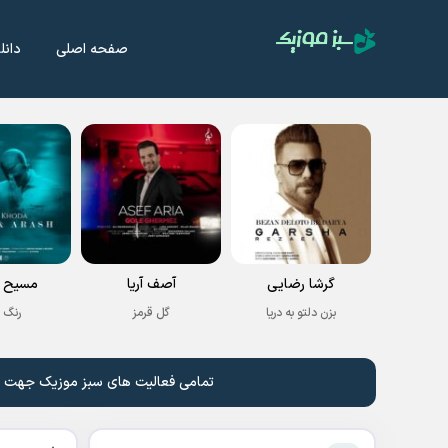
صفحه اصلی
دانل
گرشا رضایی
آصف آریا
مسیح و
بزن دلتو به دریا
گل قرمز
رنگ 
تمامی فعالیت های سبز موزیک جهت نشر