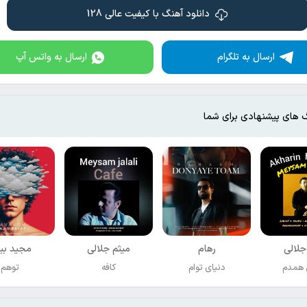
دانلود آهنگ با کیفیت عالی 128
ارسال به تلگرام
ارسال به واتس آپ
 های پیشنهادی برای شما
جلالی
رهام
میثم جلالی
مجید بی
 همدم
دنیای توام
کافه
توهم