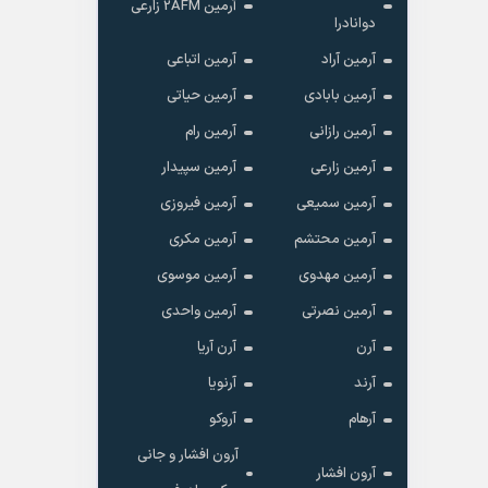
آرمین 2AFM زارعی
دوانادرا
آرمین آراد
آرمین اتباعی
آرمین بابادی
آرمین حیاتی
آرمین رازانی
آرمین رام
آرمین زارعی
آرمین سپیدار
آرمین سمیعی
آرمین فیروزی
آرمین محتشم
آرمین مکری
آرمین مهدوی
آرمین موسوی
آرمین نصرتی
آرمین واحدی
آرن
آرن آریا
آرند
آرنویا
آرهام
آروکو
آرون افشار و جانی
آرون افشار