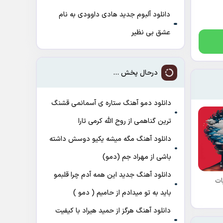
دانلود آلبوم جدید هادی داوودی به نام
عشق بی نظیر
درحال پخش ...
دانلود دمو آهنگ ﺳﺘﺎره ی آﺳﻤﺎﻧﻤﻰ ﻗﺸﻨﮓ
ﺗﺮﻳﻦ ﮔﻨﺎﻫﻤﻰ از روح الله کرمی تارا
دانلود آهنگ مگه میشه یکیو دوسش داشته
باشی از مهراد جم (دمو)
دانلود آهنگ جدید این همه آدم چرا قلبمو
ات
باید به تو میدادم از حامیم ( دمو )
دانلود آهنگ هرگز از حمید هیراد با کیفیت