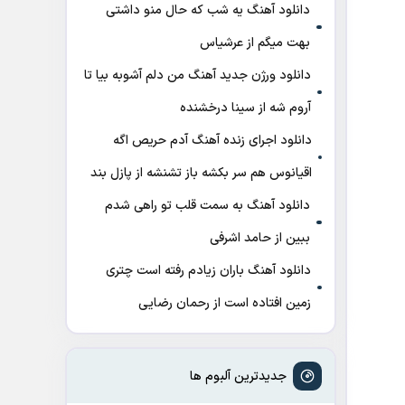
دانلود آهنگ ﻳﻪ ﺷﺐ ﻛﻪ ﺣﺎل ﻣﻨﻮ داﺷﺘﻰ
ﺑﻬﺖ میگم از عرشیاس
دانلود ورژن جدید آهنگ من دلم آشوبه بیا تا
آروم شه از سینا درخشنده
دانلود اجرای زنده آهنگ آدم حریص اگه
اقیانوس هم سر بکشه باز تشنشه از پازل بند
دانلود آهنگ به سمت قلب تو راهی شدم
ببین از حامد اشرفی
دانلود آهنگ باران زیادم رفته است چتری
زمین افتاده است از رحمان رضایی
جدیدترین آلبوم ها