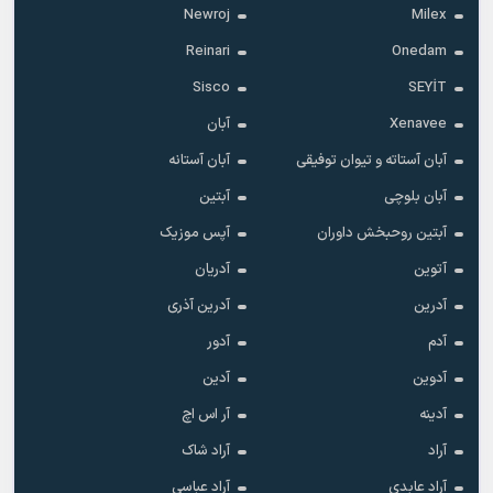
Newroj
Milex
Reinari
Onedam
Sisco
SEYİT
Xenavee
آبان
آبان آستاته و تیوان توفیقی
آبان آستانه
آبان بلوچی
آبتین
آبتین روحبخش داوران
آپس موزیک
آتوین
آدریان
آدرین
آدرین آذری
آدم
آدور
آدوین
آدین
آدینه
آر اس اچ
آراد
آراد شاک
آراد عابدی
آراد عباسی