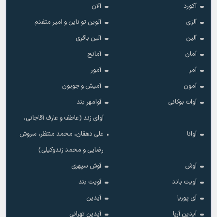
آکورد
آلان
آلزی
آلوین تو ناین و امیر متفدم
آلین
آلین باقری
آمان
آمانج
آمر
آمور
آمون
آمیش و جویون
آوات بوکانی
آوامهر بند
آوای زند (عاطف و عارف آقاجانی،
آوانا
علی دهقان، محمد منتظر، سروش
رضایی و محمد زندوکیلی)
آوش
آوش سپهری
آویت باند
آویت بند
آی پوریا
آیدین
آیدین آریا
آیدین تهرانی