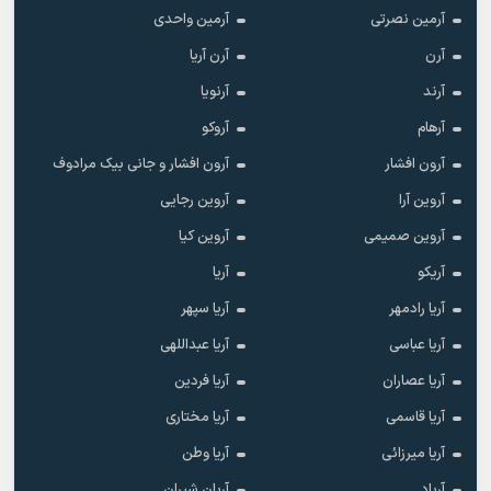
آرمین نصرتی
آرمین واحدی
آرن
آرن آریا
آرند
آرنویا
آرهام
آروکو
آرون افشار
آرون افشار و جانی بیک مرادوف
آروین آرا
آروین رجایی
آروین صمیمی
آروین کیا
آریکو
آریا
آریا رادمهر
آریا سپهر
آریا عباسی
آریا عبداللهی
آریا عصاران
آریا فردین
آریا قاسمی
آریا مختاری
آریا میرزائی
آریا وطن
آریاد
آریان شیران