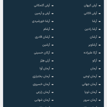
آرش کیهان
آرش گلمکانی
آرش لاکانی
آرش و آرمین
آرشا
آرشا خورشیدی
آرشا رادین
آرشام
آرشان
آرشان قادری
آرشاویر
آرشین
آرکا علیزاده
آرکان حسینی
آرکو
آرلی هِیْز
آرمان
آرمان آوا
آرمان اوجی
آرمان بختیاری
آرمان جهانی
آرمان خسروی
آرمان ذویا
آرمان زارعی
آرمان سرور
آرمان شهابی