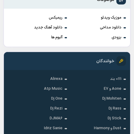
موزیک ویدئو
ریمیکس
دانلود مداحی
دانلود آهنگ جدید
بزودی
آلبوم ها
خوانندگان
۰۱۱۱ بند
Alirexa
Aone و E7
Atp Music
Dj One
Dj Mohiten
Dj Rezi
Dj Rass
DJMA6
Dj Stick
Dust و Harmony
Idriz Sanie