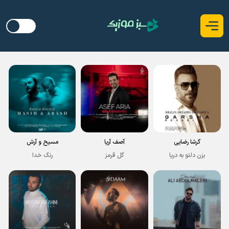
گرشا رضایی
آصف آریا
مسیح و آرش
بزن دلتو به دریا
گل قرمز
رنگ خدا