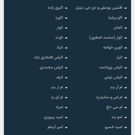
افشین یوسفی و دی جی دینیار
اکبری زاده
اکو پرشیا
اکورد
الجان
الوار
الوار (محمد اصغری)
الوند
الوین خواجه
الیاد
الیاز
الیاس افتخاری نژاد
الیاس پوراحمد
الیاس محمدی
الیاس نوعی
الیف
ام آر بند
ام ار بند
ام اس و سامیارزد
ام ای زد
ام سی داج
امراد
امو بند
امید پیروزی
امید خسرو
امیر آرسام