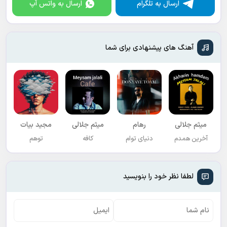
ارسال به تلگرام
ارسال به واتس آپ
آهنگ های پیشنهادی برای شما
میثم جلالی
رهام
میثم جلالی
مجید بیات
آخرین همدم
دنیای توام
کافه
توهم
لطفا نظر خود را بنویسید