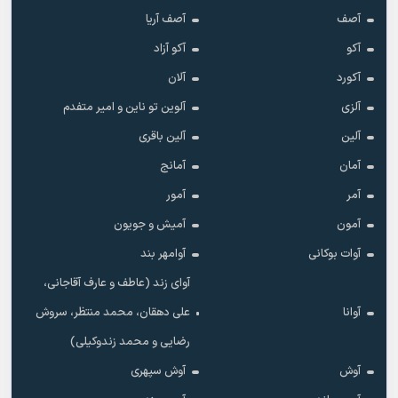
آصف
آصف آریا
آکو
آکو آزاد
آکورد
آلان
آلزی
آلوین تو ناین و امیر متفدم
آلین
آلین باقری
آمان
آمانج
آمر
آمور
آمون
آمیش و جویون
آوات بوکانی
آوامهر بند
آوای زند (عاطف و عارف آقاجانی،
آوانا
علی دهقان، محمد منتظر، سروش
رضایی و محمد زندوکیلی)
آوش
آوش سپهری