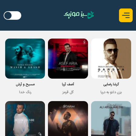
گرشا رضایی
آصف آریا
مسیح و آرش
بزن دلتو به دریا
گل قرمز
رنگ خدا