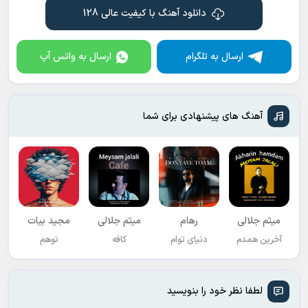
دانلود آهنگ با کیفیت عالی 128
ارسال به تلگرام
ارسال به واتس آپ
آهنگ های پیشنهادی برای شما
میثم جلالی
رهام
میثم جلالی
مجید بیات
آخرین همدم
دنیای توام
کافه
توهم
لطفا نظر خود را بنویسید