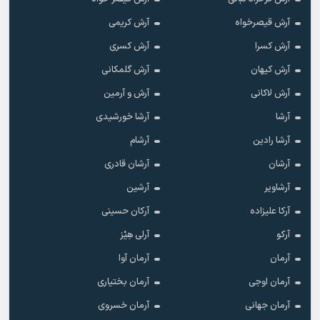
آرش قیصرخواه
آرش کریمی
آرش کسرا
آرش کسری
آرش کیهان
آرش گلمکانی
آرش لاکانی
آرش و آرمین
آرشا
آرشا خورشیدی
آرشا رادین
آرشام
آرشان
آرشان قادری
آرشاویر
آرشین
آرکا علیزاده
آرکان حسینی
آرکو
آرلی هِیْز
آرمان
آرمان آوا
آرمان اوجی
آرمان بختیاری
آرمان جهانی
آرمان خسروی