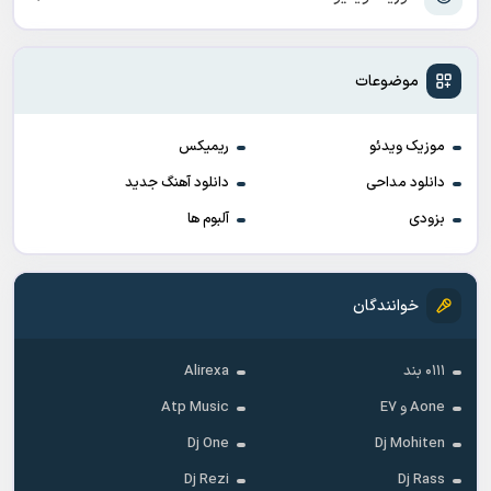
موضوعات
موزیک ویدئو
ریمیکس
دانلود مداحی
دانلود آهنگ جدید
بزودی
آلبوم ها
خوانندگان
۰۱۱۱ بند
Alirexa
Aone و E7
Atp Music
Dj One
Dj Mohiten
Dj Rezi
Dj Rass