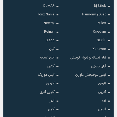
DJMA6
Dj Stick
Dust و Harmony
Idriz Sanie
Newroj
Milex
Reinari
Onedam
Sisco
SEYİT
Xenavee
آبان
آبان آستاته و تیوان توفیقی
آبان آستانه
آبان بلوچی
آبتین
آبتین روحبخش داوران
آپس موزیک
آتوین
آدریان
آدرین
آدرین آذری
آدم
آدور
آدوین
آدین