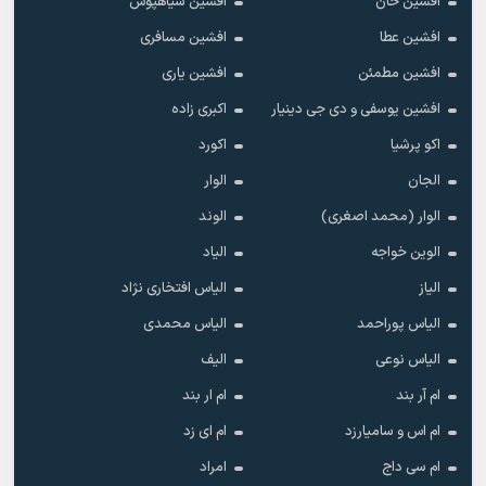
افشین خان
افشین سیاهپوش
افشین عطا
افشین مسافری
افشین مطمئن
افشین یاری
افشین یوسفی و دی جی دینیار
اکبری زاده
اکو پرشیا
اکورد
الجان
الوار
الوار (محمد اصغری)
الوند
الوین خواجه
الیاد
الیاز
الیاس افتخاری نژاد
الیاس پوراحمد
الیاس محمدی
الیاس نوعی
الیف
ام آر بند
ام ار بند
ام اس و سامیارزد
ام ای زد
ام سی داج
امراد