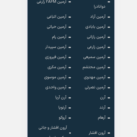
آرمین 2AFM زارعی
دوانادرا
آرمین آراد
آرمین اتباعی
آرمین بابادی
آرمین حیاتی
آرمین رازانی
آرمین رام
آرمین زارعی
آرمین سپیدار
آرمین سمیعی
آرمین فیروزی
آرمین محتشم
آرمین مکری
آرمین مهدوی
آرمین موسوی
آرمین نصرتی
آرمین واحدی
آرن
آرن آریا
آرند
آرنویا
آرهام
آروکو
آرون افشار و جانی
آرون افشار