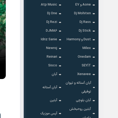
Aone و E7
Atp Music
Dj One
Dj Mohiten
Dj Rezi
Dj Rass
DJMA6
Dj Stick
Dust و Harmony
Idriz Sanie
Newroj
Milex
Reinari
Onedam
Sisco
SEYİT
Xenavee
آبان
آبان آستاته و تیوان
آبان آستانه
توفیقی
آبان بلوچی
آبتین
آبتین روحبخش
آپس موزیک
داوران