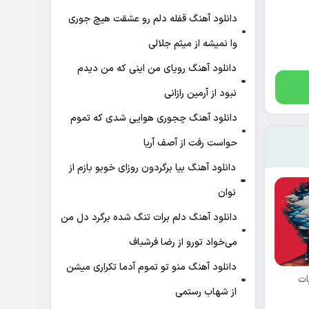
دانلود آهنگ قفله دلم رو عشقت هیچ جوری
وا نمیشه از میثم جلالی
دانلود آهنگ رویای من اینی که من دیدم
نبود از آرمین رازانی
دانلود آهنگ ﭼﺠﻮری ﻫﻮاﻳﻰ ﺷﺪی ﻛﻪ ﺗﻤﻮم
ﺣﻮاﺳﺖ رﻓﺖ از آصف آریا
دانلود آهنگ بیا برگردون روزای خوبو بازم از
نوان
دانلود آهنگ دلم برات تنگ شده برگرد دل من
می‌خواد تورو از رضا فرشباف
دانلود آهنگ منو تو تموم آدما تکراری میشن
ات
از شهاب رستمی