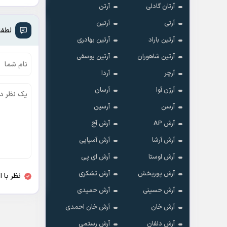
آرتان گادلی
آرتن
آرتی
آرتین
لطفا
آرتین باراد
آرتین بهادری
آرتین شاهوران
آرتین یوسفی
آرچر
آردا
آرژن آوا
آرسان
آرسن
آرسین
آرش AP
آرش آج
آرش آرشا
آرش آسیایی
آرش اوستا
آرش ای پی
آرش پوربخش
آرش تشکری
نظر با 
آرش حسینی
آرش حمیدی
آرش خان
آرش خان احمدی
آرش دلفان
آرش رستمى