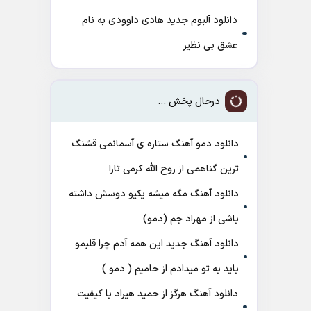
دانلود آلبوم جدید هادی داوودی به نام
عشق بی نظیر
درحال پخش ...
دانلود دمو آهنگ ﺳﺘﺎره ی آﺳﻤﺎﻧﻤﻰ ﻗﺸﻨﮓ
ﺗﺮﻳﻦ ﮔﻨﺎﻫﻤﻰ از روح الله کرمی تارا
دانلود آهنگ مگه میشه یکیو دوسش داشته
باشی از مهراد جم (دمو)
دانلود آهنگ جدید این همه آدم چرا قلبمو
باید به تو میدادم از حامیم ( دمو )
دانلود آهنگ هرگز از حمید هیراد با کیفیت