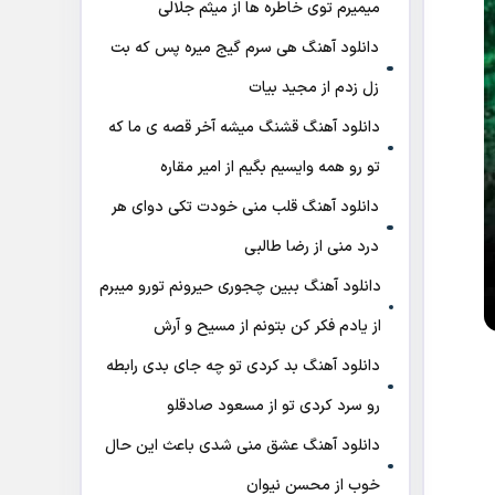
میمیرم توی خاطره ها از میثم جلالی
دانلود آهنگ هی سرم گیج میره‌ پس که بت
زل زدم از مجید بیات
دانلود آهنگ ﻗﺸﻨﮓ ﻣﻴﺸﻪ آﺧﺮ ﻗﺼﻪ ی ﻣﺎ ﻛﻪ
ﺗﻮ رو ﻫﻤﻪ واﻳﺴﻴﻢ ﺑﮕﻴﻢ از امیر مقاره
دانلود آهنگ قلب منی خودت تکی دوای هر
درد منی از رضا طالبی
دانلود آهنگ ببین چجوری حیرونم تورو میبرم
از یادم فکر کن بتونم از مسیح و آرش
دانلود آهنگ بد کردی تو چه جای بدی رابطه
رو سرد کردی تو از مسعود صادقلو
دانلود آهنگ عشق منی شدی باعث این حال
خوب از محسن نیوان