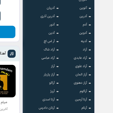
آتوین
آدریان
آدرین
آدرین آذری
آدم
آدور
آدوین
آدین
آدینه
آر اس اچ
آراد
آراد شاک
آهنگ
آراد عابدی
آراد عباسی
آراد علوی
آراز
آراز المان
آراز پازیار
آراز دهنوی
آراکو
آراکوم
آرپژ
آرتا آرمین
آرتا اسدی
میثم 
آرتام
آرتان دادرس
آخرین