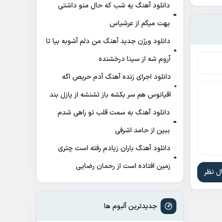
دانلود آهنگ ﻳﻪ ﺷﺐ ﻛﻪ ﺣﺎل ﻣﻨﻮ داﺷﺘﻰ
ﺑﻬﺖ میگم از عرشیاس
دانلود ورژن جدید آهنگ من دلم آشوبه بیا تا
آروم شه از سینا درخشنده
دانلود اجرای زنده آهنگ آدم حریص اگه
اقیانوس هم سر بکشه باز تشنشه از پازل بند
دانلود آهنگ به سمت قلب تو راهی شدم
ببین از حامد اشرفی
دانلود آهنگ باران زیادم رفته است چتری
زمین افتاده است از رحمان رضایی
جدیدترین آلبوم ها