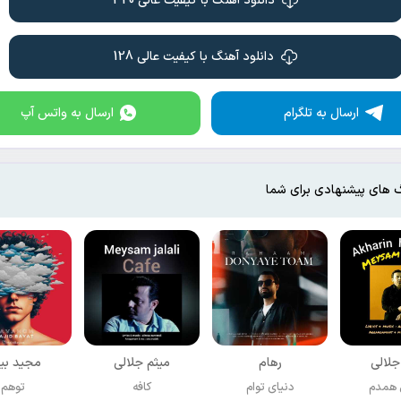
دانلود آهنگ با کیفیت عالی 320
دانلود آهنگ با کیفیت عالی 128
ارسال به تلگرام
ارسال به واتس آپ
 های پیشنهادی برای شما
جلالی
رهام
میثم جلالی
مجید بی
 همدم
دنیای توام
کافه
توهم