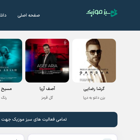
صفحه اصلی
دانل
گرشا رضایی
آصف آریا
مسیح و
بزن دلتو به دریا
گل قرمز
رنگ 
تمامی فعالیت های سبز موزیک جهت نشر