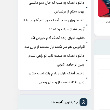
دانلود آهنگ ﻳﻪ ﺷﺐ ﻛﻪ ﺣﺎل ﻣﻨﻮ داﺷﺘﻰ
ﺑﻬﺖ میگم از عرشیاس
دانلود ورژن جدید آهنگ من دلم آشوبه بیا تا
ات
آروم شه از سینا درخشنده
دانلود اجرای زنده آهنگ آدم حریص اگه
اقیانوس هم سر بکشه باز تشنشه از پازل بند
دانلود آهنگ به سمت قلب تو راهی شدم
ببین از حامد اشرفی
دانلود آهنگ باران زیادم رفته است چتری
زمین افتاده است از رحمان رضایی
جدیدترین آلبوم ها