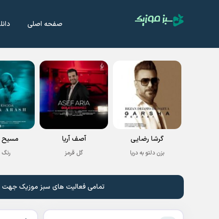
صفحه اصلی
دانل
گرشا رضایی
آصف آریا
مسیح و
بزن دلتو به دریا
گل قرمز
رنگ 
تمامی فعالیت های سبز موزیک جهت نشر