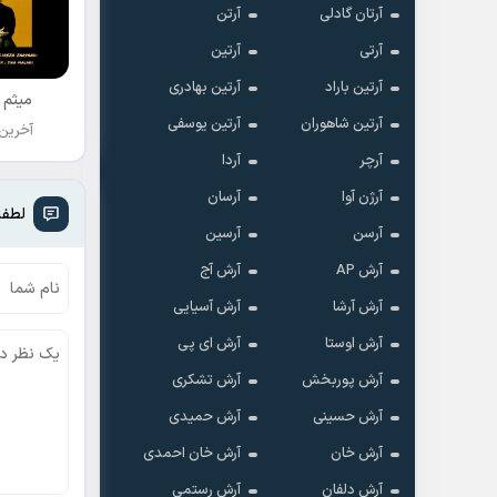
آرتان گادلی
آرتن
آرتی
آرتین
آرتین باراد
آرتین بهادری
میثم 
آرتین شاهوران
آرتین یوسفی
آخرین
آرچر
آردا
آرژن آوا
آرسان
لطفا
آرسن
آرسین
آرش AP
آرش آج
آرش آرشا
آرش آسیایی
آرش اوستا
آرش ای پی
آرش پوربخش
آرش تشکری
آرش حسینی
آرش حمیدی
آرش خان
آرش خان احمدی
آرش دلفان
آرش رستمى