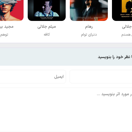
جلالی
رهام
میثم جلالی
مجید بی
 همدم
دنیای توام
کافه
توهم
 نظر خود را بنویسید