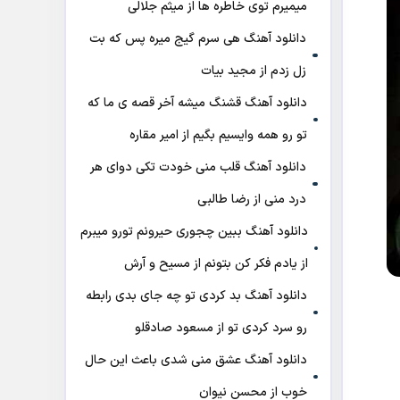
میمیرم توی خاطره ها از میثم جلالی
دانلود آهنگ هی سرم گیج میره‌ پس که بت
زل زدم از مجید بیات
دانلود آهنگ ﻗﺸﻨﮓ ﻣﻴﺸﻪ آﺧﺮ ﻗﺼﻪ ی ﻣﺎ ﻛﻪ
ﺗﻮ رو ﻫﻤﻪ واﻳﺴﻴﻢ ﺑﮕﻴﻢ از امیر مقاره
دانلود آهنگ قلب منی خودت تکی دوای هر
درد منی از رضا طالبی
دانلود آهنگ ببین چجوری حیرونم تورو میبرم
از یادم فکر کن بتونم از مسیح و آرش
دانلود آهنگ بد کردی تو چه جای بدی رابطه
رو سرد کردی تو از مسعود صادقلو
دانلود آهنگ عشق منی شدی باعث این حال
خوب از محسن نیوان