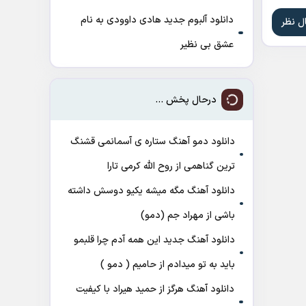
دانلود آلبوم جدید هادی داوودی به نام
عشق بی نظیر
درحال پخش ...
دانلود دمو آهنگ ﺳﺘﺎره ی آﺳﻤﺎﻧﻤﻰ ﻗﺸﻨﮓ
ﺗﺮﻳﻦ ﮔﻨﺎﻫﻤﻰ از روح الله کرمی تارا
دانلود آهنگ مگه میشه یکیو دوسش داشته
باشی از مهراد جم (دمو)
دانلود آهنگ جدید این همه آدم چرا قلبمو
باید به تو میدادم از حامیم ( دمو )
دانلود آهنگ هرگز از حمید هیراد با کیفیت