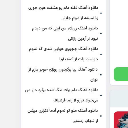
دانلود آهنگ قفله دلم رو عشقت هیچ جوری
وا نمیشه از میثم جلالی
دانلود آهنگ رویای من اینی که من دیدم
نبود از آرمین رازانی
دانلود آهنگ ﭼﺠﻮری ﻫﻮاﻳﻰ ﺷﺪی ﻛﻪ ﺗﻤﻮم
ﺣﻮاﺳﺖ رﻓﺖ از آصف آریا
دانلود آهنگ بیا برگردون روزای خوبو بازم از
نوان
دانلود آهنگ دلم برات تنگ شده برگرد دل من
می‌خواد تورو از رضا فرشباف
دانلود آهنگ منو تو تموم آدما تکراری میشن
از شهاب رستمی