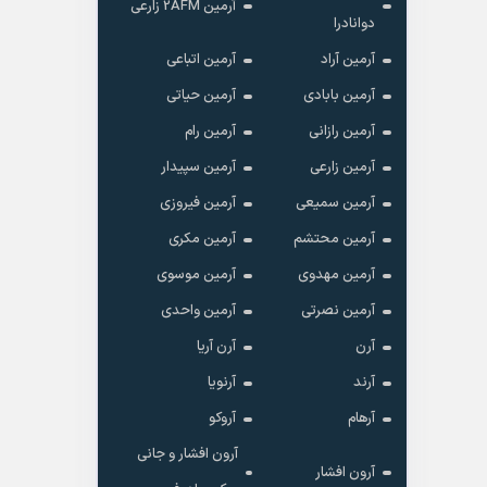
آرمین 2AFM زارعی
دوانادرا
آرمین آراد
آرمین اتباعی
آرمین بابادی
آرمین حیاتی
آرمین رازانی
آرمین رام
آرمین زارعی
آرمین سپیدار
آرمین سمیعی
آرمین فیروزی
آرمین محتشم
آرمین مکری
آرمین مهدوی
آرمین موسوی
آرمین نصرتی
آرمین واحدی
آرن
آرن آریا
آرند
آرنویا
آرهام
آروکو
آرون افشار و جانی
آرون افشار