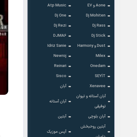
Aone و E7
Atp Music
Dj One
Dj Mohiten
Dj Rezi
Dj Rass
DJMA6
Dj Stick
Dust و Harmony
Idriz Sanie
Newroj
Milex
Reinari
Onedam
Sisco
SEYİT
Xenavee
آبان
آبان آستاته و تیوان
آبان آستانه
توفیقی
آبان بلوچی
آبتین
آبتین روحبخش
آپس موزیک
داوران