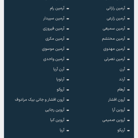
آرمین رازانی
آرمین رام
آرمین زارعی
آرمین سپیدار
آرمین سمیعی
آرمین فیروزی
آرمین محتشم
آرمین مکری
آرمین مهدوی
آرمین موسوی
آرمین نصرتی
آرمین واحدی
آرن
آرن آریا
آرند
آرنویا
آرهام
آروکو
آرون افشار
آرون افشار و جانی بیک مرادوف
آروین آرا
آروین رجایی
آروین صمیمی
آروین کیا
آریکو
آریا