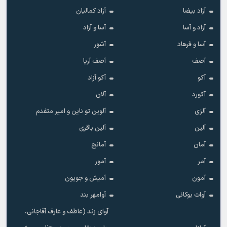
آزاد بیضا
آزاد کمالیان
آزاد و آسا
آسا و آزاد
آسا و فرهاد
آشور
آصف
آصف آریا
آکو
آکو آزاد
آکورد
آلان
آلزی
آلوین تو ناین و امیر متفدم
آلین
آلین باقری
آمان
آمانج
آمر
آمور
آمون
آمیش و جویون
آوات بوکانی
آوامهر بند
آوای زند (عاطف و عارف آقاجانی،