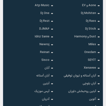
Aone و E7
Atp Music
Dj One
Dj Mohiten
Dj Rezi
Dj Rass
DJMA6
Dj Stick
Dust و Harmony
Idriz Sanie
Newroj
Milex
Reinari
Onedam
Sisco
SEYİT
Xenavee
آبان
آبان آستاته و تیوان توفیقی
آبان آستانه
آبان بلوچی
آبتین
آبتین روحبخش داوران
آپس موزیک
آتوین
آدریان