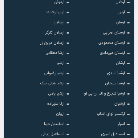
اردلان
اردوان
ارس
ارس ارجمند
ارسان
ارسلان
ارسلان ضرابی
ارسلان کارگر
ارسلان محمودی
ارسلان مریخ زر
ارسلان میردادی
ارشا دهقانی
ارشان
ارشیا
ارشیا اسدی
ارشیا رضوانی
ارشیا سبحان
ارشیا شالی بیک
ارشیا شجاع و اف ان پی او
ارشیا یامی
ارشیان
ارکا علیزاده
ارکستر نوای آفتاب
اروان
اَسرار
اسفندیار دیبا
اسماعیل امیری
اسماعیل زینلی