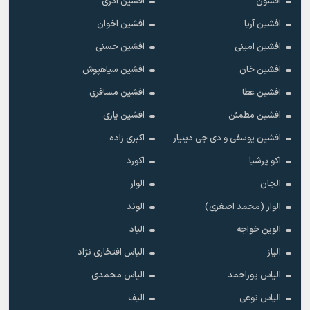
افسون
افشین آذری
افشین آریا
افشین اخوان
افشین امینی
افشین حسنی
افشین خان
افشین سیاهپوش
افشین عطا
افشین مسافری
افشین مطمئن
افشین یاری
افشین یوسفی و دی جی دینیار
اکبری زاده
اکو پرشیا
اکورد
الجان
الوار
الوار (محمد اصغری)
الوند
الوین خواجه
الیاد
الیاز
الیاس افتخاری نژاد
الیاس پوراحمد
الیاس محمدی
الیاس نوعی
الیف