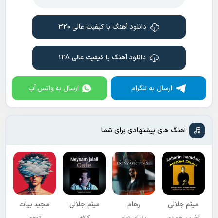
دانلود آهنگ با کیفیت عالی 320
دانلود آهنگ با کیفیت عالی 128
ارسال به تلگرام
ارسال به واتس آپ
آهنگ های پیشنهادی برای شما
میثم جلالی
رهام
میثم جلالی
مجید بیات
آخرین همدم
دنیای توام
کافه
توهم