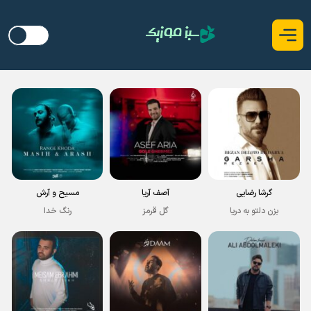
گرشا رضایی
آصف آریا
مسیح و آرش
بزن دلتو به دریا
گل قرمز
رنگ خدا