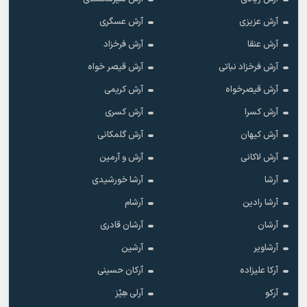
آرش عزیزی
آرش عسگری
آرش عنقا
آرش فرخزاد
آرش فرخزاد نباتی
آرش قیصر خواه
آرش قیصرخواه
آرش کریمی
آرش کسرا
آرش کسری
آرش کیهان
آرش گلمکانی
آرش لاکانی
آرش و آرمین
آرشا
آرشا خورشیدی
آرشا رادین
آرشام
آرشان
آرشان قادری
آرشاویر
آرشین
آرکا علیزاده
آرکان حسینی
آرکو
آرلی هِیْز