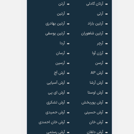
آرتان گادلی
آرتن
آرتی
آرتین
آرتین باراد
آرتین بهادری
آرتین شاهوران
آرتین یوسفی
آرچر
آردا
آرژن آوا
آرسان
آرسن
آرسین
آرش AP
آرش آج
آرش آرشا
آرش آسیایی
آرش اوستا
آرش ای پی
آرش پوربخش
آرش تشکری
آرش حسینی
آرش حمیدی
آرش خان
آرش خان احمدی
آرش دلفان
آرش رستمى