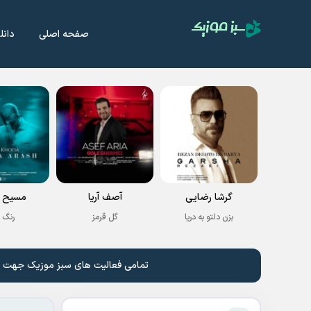
صفحه اصلی
دانل
گرشا رضایی
آصف آریا
مسیح و
بزن دلتو به دریا
گل قرمز
رنگ 
تمامی فعالیت های سبز موزیک جهت نشر