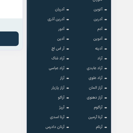
آتوین
آدریان
آدرین
آدرین آذری
آدم
آدور
آدوین
آدین
آدینه
آر اس اچ
آراد
آراد شاک
آراد عابدی
آراد عباسی
آراد علوی
آراز
آراز المان
آراز پازیار
آراز دهنوی
آراکو
آراکوم
آرپژ
آرتا آرمین
آرتا اسدی
آرتام
آرتان دادرس