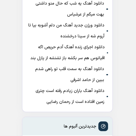
دانلود آهنگ ﻳﻪ ﺷﺐ ﻛﻪ ﺣﺎل ﻣﻨﻮ داﺷﺘﻰ
ﺑﻬﺖ میگم از عرشیاس
دانلود ورژن جدید آهنگ من دلم آشوبه بیا تا
آروم شه از سینا درخشنده
دانلود اجرای زنده آهنگ آدم حریص اگه
اقیانوس هم سر بکشه باز تشنشه از پازل بند
دانلود آهنگ به سمت قلب تو راهی شدم
ببین از حامد اشرفی
دانلود آهنگ باران زیادم رفته است چتری
زمین افتاده است از رحمان رضایی
جدیدترین آلبوم ها