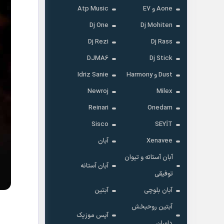
Aone و E7
Atp Music
Dj One
Dj Mohiten
Dj Rezi
Dj Rass
DJMA6
Dj Stick
Dust و Harmony
Idriz Sanie
Newroj
Milex
Reinari
Onedam
Sisco
SEYİT
Xenavee
آبان
آبان آستاته و تیوان
آبان آستانه
توفیقی
آبان بلوچی
آبتین
آبتین روحبخش
آپس موزیک
داوران