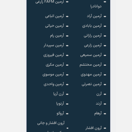
آرمین 2AFM زارعی
دوانادرا
آرمین آراد
آرمین اتباعی
آرمین بابادی
آرمین حیاتی
آرمین رازانی
آرمین رام
آرمین زارعی
آرمین سپیدار
آرمین سمیعی
آرمین فیروزی
آرمین محتشم
آرمین مکری
آرمین مهدوی
آرمین موسوی
آرمین نصرتی
آرمین واحدی
آرن
آرن آریا
آرند
آرنویا
آرهام
آروکو
آرون افشار و جانی
آرون افشار