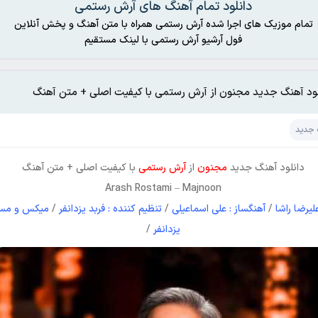
دانلود تمام آهنگ های آرش رستمى
تمام موزیک های اجرا شده آرش رستمى همراه با متن آهنگ و پخش آنلاین
فول آرشیو آرش رستمى با لینک مستقیم
لود آهنگ جدید مجنون از آرش رستمى با کیفیت اصلی + متن آهنگ
 جدید
دانلود آهنگ جدید
مجنون
از
آرش رستمى
با کیفیت اصلی + متن آهنگ
Arash Rostami
–
Majnoon
علیرضا راشا
/
آهنگساز : علی اسماعیلی
/
تنظیم کننده : فربد یزدانفر
/
میکس و مستر
یزدانفر
/