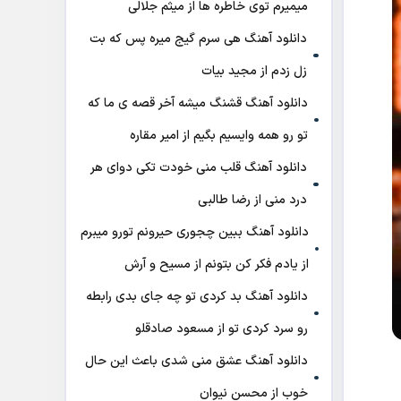
میمیرم توی خاطره ها از میثم جلالی
دانلود آهنگ هی سرم گیج میره‌ پس که بت
زل زدم از مجید بیات
دانلود آهنگ ﻗﺸﻨﮓ ﻣﻴﺸﻪ آﺧﺮ ﻗﺼﻪ ی ﻣﺎ ﻛﻪ
ﺗﻮ رو ﻫﻤﻪ واﻳﺴﻴﻢ ﺑﮕﻴﻢ از امیر مقاره
دانلود آهنگ قلب منی خودت تکی دوای هر
درد منی از رضا طالبی
دانلود آهنگ ببین چجوری حیرونم تورو میبرم
از یادم فکر کن بتونم از مسیح و آرش
دانلود آهنگ بد کردی تو چه جای بدی رابطه
رو سرد کردی تو از مسعود صادقلو
دانلود آهنگ عشق منی شدی باعث این حال
خوب از محسن نیوان