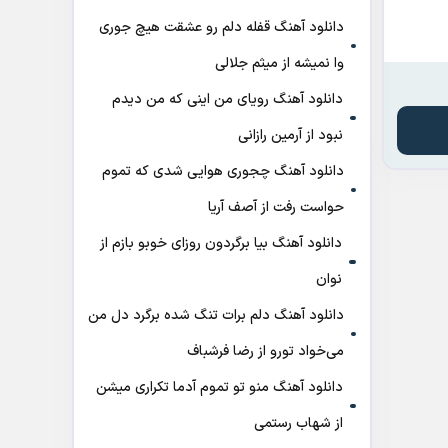
دانلود آهنگ قفله دلم رو عشقت هیچ جوری
وا نمیشه از میثم جلالی
دانلود آهنگ رویای من اینی که من دیدم
نبود از آرمین رازانی
دانلود آهنگ ﭼﺠﻮری ﻫﻮاﻳﻰ ﺷﺪی ﻛﻪ ﺗﻤﻮم
ﺣﻮاﺳﺖ رﻓﺖ از آصف آریا
دانلود آهنگ بیا برگردون روزای خوبو بازم از
نوان
دانلود آهنگ دلم برات تنگ شده برگرد دل من
می‌خواد تورو از رضا فرشباف
دانلود آهنگ منو تو تموم آدما تکراری میشن
از شهاب رستمی