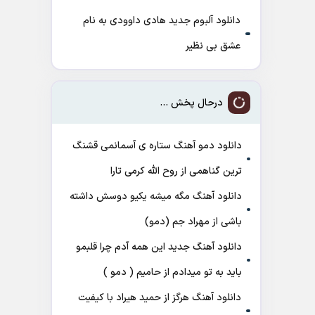
دانلود آلبوم جدید هادی داوودی به نام
عشق بی نظیر
درحال پخش ...
دانلود دمو آهنگ ﺳﺘﺎره ی آﺳﻤﺎﻧﻤﻰ ﻗﺸﻨﮓ
ﺗﺮﻳﻦ ﮔﻨﺎﻫﻤﻰ از روح الله کرمی تارا
دانلود آهنگ مگه میشه یکیو دوسش داشته
باشی از مهراد جم (دمو)
دانلود آهنگ جدید این همه آدم چرا قلبمو
باید به تو میدادم از حامیم ( دمو )
دانلود آهنگ هرگز از حمید هیراد با کیفیت