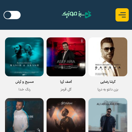
گرشا رضایی
آصف آریا
مسیح و آرش
بزن دلتو به دریا
گل قرمز
رنگ خدا