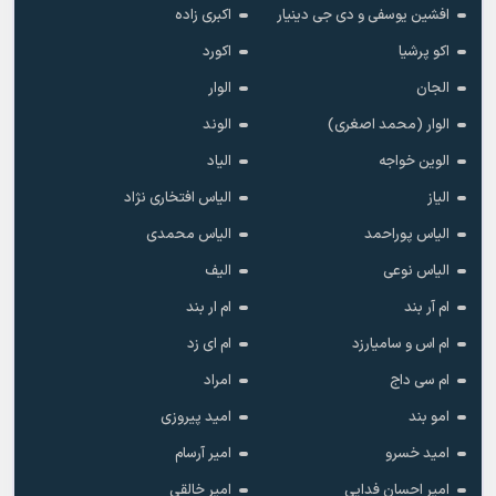
افشین یوسفی و دی جی دینیار
اکبری زاده
اکو پرشیا
اکورد
الجان
الوار
الوار (محمد اصغری)
الوند
الوین خواجه
الیاد
الیاز
الیاس افتخاری نژاد
الیاس پوراحمد
الیاس محمدی
الیاس نوعی
الیف
ام آر بند
ام ار بند
ام اس و سامیارزد
ام ای زد
ام سی داج
امراد
امو بند
امید پیروزی
امید خسرو
امیر آرسام
امیر احسان فدایی
امیر خالقى