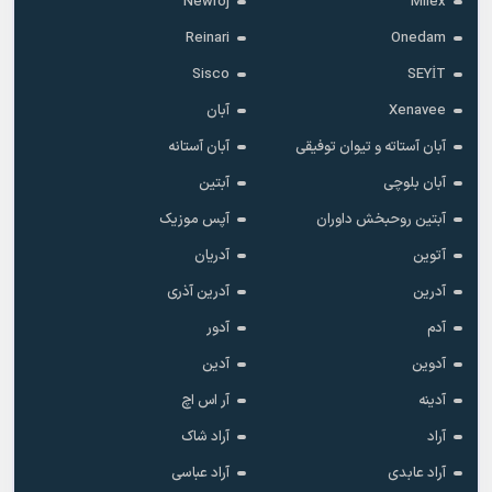
Newroj
Milex
Reinari
Onedam
Sisco
SEYİT
Xenavee
آبان
آبان آستاته و تیوان توفیقی
آبان آستانه
آبان بلوچی
آبتین
آبتین روحبخش داوران
آپس موزیک
آتوین
آدریان
آدرین
آدرین آذری
آدم
آدور
آدوین
آدین
آدینه
آر اس اچ
آراد
آراد شاک
آراد عابدی
آراد عباسی