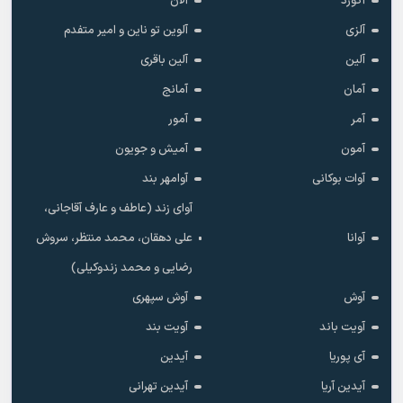
آکورد
آلان
آلزی
آلوین تو ناین و امیر متفدم
آلین
آلین باقری
آمان
آمانج
آمر
آمور
آمون
آمیش و جویون
آوات بوکانی
آوامهر بند
آوای زند (عاطف و عارف آقاجانی،
آوانا
علی دهقان، محمد منتظر، سروش
رضایی و محمد زندوکیلی)
آوش
آوش سپهری
آویت باند
آویت بند
آی پوریا
آیدین
آیدین آریا
آیدین تهرانی