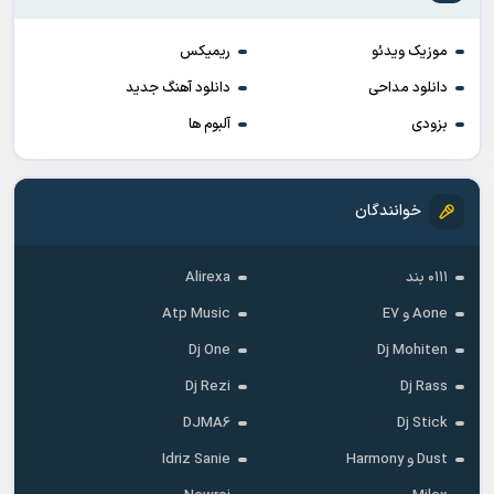
موزیک ویدئو
ریمیکس
دانلود مداحی
دانلود آهنگ جدید
بزودی
آلبوم ها
خوانندگان
۰۱۱۱ بند
Alirexa
Aone و E7
Atp Music
Dj One
Dj Mohiten
Dj Rezi
Dj Rass
DJMA6
Dj Stick
Dust و Harmony
Idriz Sanie