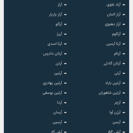
آراد علوی
آراز
آراز المان
آراز پازیار
آراز دهنوی
آراکو
آراکوم
آرپژ
آرتا آرمین
آرتا اسدی
آرتام
آرتان دادرس
آرتان گادلی
آرتن
آرتی
آرتین
آرتین باراد
آرتین بهادری
آرتین شاهوران
آرتین یوسفی
آرچر
آردا
آرژن آوا
آرسان
آرسن
آرسین
آرش AP
آرش آج