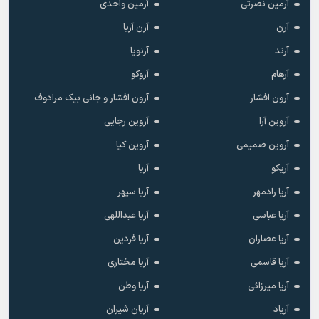
آرمین نصرتی
آرمین واحدی
آرن
آرن آریا
آرند
آرنویا
آرهام
آروکو
آرون افشار
آرون افشار و جانی بیک مرادوف
آروین آرا
آروین رجایی
آروین صمیمی
آروین کیا
آریکو
آریا
آریا رادمهر
آریا سپهر
آریا عباسی
آریا عبداللهی
آریا عصاران
آریا فردین
آریا قاسمی
آریا مختاری
آریا میرزائی
آریا وطن
آریاد
آریان شیران