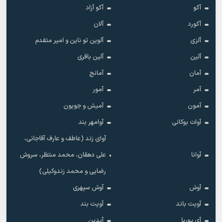
آکو
آکو آزاد
آکورد
آلان
آلزی
آلوین تو ناین و امیر متفدم
آلین
آلین باقری
آمان
آمانج
آمر
آمور
آمون
آمیش و جویون
آوات بوکانی
آوامهر بند
آوای زند (عاطف و عارف آقاجانی،
آوانا
علی دهقان، محمد منتظر، سروش
رضایی و محمد زندوکیلی)
آوش
آوش سپهری
آویت باند
آویت بند
آی پوریا
آیدین