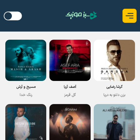
گرشا رضایی
آصف آریا
مسیح و آرش
بزن دلتو به دریا
گل قرمز
رنگ خدا