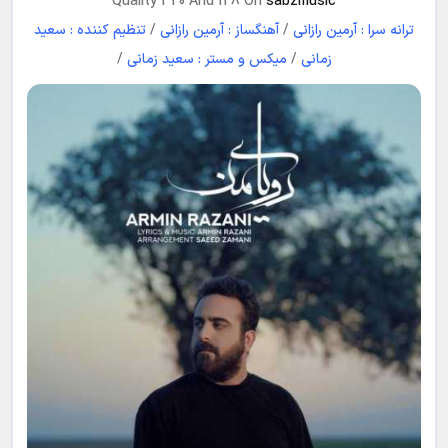
Quality 320 And 128 On
sabzmusic
ترانه سرا : آرمین رازانی
/
آهنگساز : آرمین رازانی
/
تنظیم کننده : سعید
زمانی
/
میکس و مستر : سعید زمانی
/