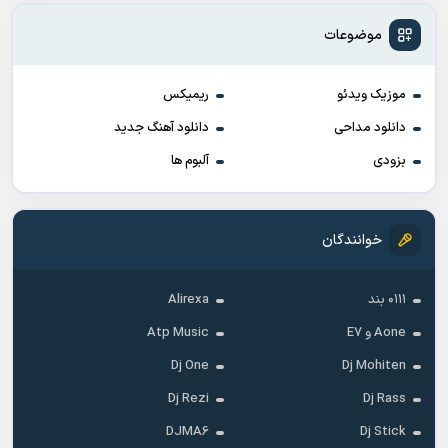
موضوعات
موزیک ویدئو
ریمیکس
دانلود مداحی
دانلود آهنگ جدید
بزودی
آلبوم ها
خوانندگان
۰۱۱۱ بند
Alirexa
Aone و E7
Atp Music
Dj One
Dj Mohiten
Dj Rezi
Dj Rass
DJMA6
Dj Stick