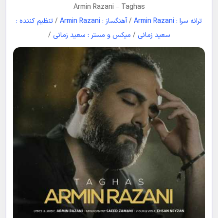
Armin Razani
–
Taghas
ترانه سرا : Armin Razani
/
آهنگساز : Armin Razani
/
تنظیم کننده :
سعید زمانی
/
میکس و مستر : سعید زمانی
/