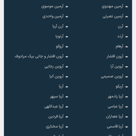
آرمین مهدوی
آرمین موسوی
آرمین نصرتی
آرمین واحدی
آرن
آرن آریا
آرند
آرنویا
آرهام
آروکو
آرون افشار
آرون افشار و جانی بیک مرادوف
آروین آرا
آروین رجایی
آروین صمیمی
آروین کیا
آریکو
آریا
آریا رادمهر
آریا سپهر
آریا عباسی
آریا عبداللهی
آریا عصاران
آریا فردین
آریا قاسمی
آریا مختاری