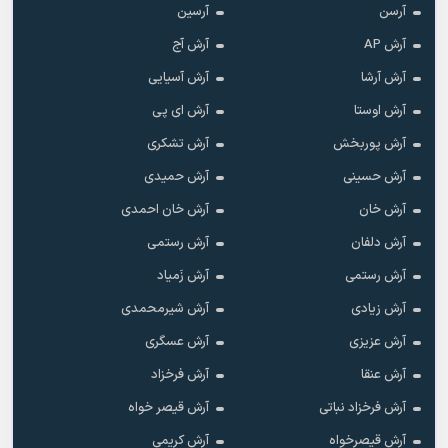
آرسن
آرسین
آرش AP
آرش آج
آرش آرشا
آرش آسیایی
آرش اوستا
آرش ای پی
آرش پوربخش
آرش تشکری
آرش حسینی
آرش حمیدی
آرش خان
آرش خان احمدی
آرش دلفان
آرش رستمى
آرش رستمی
آرش زَمیاد
آرش زیادی
آرش شیرمحمدی
آرش عزیزی
آرش عسگری
آرش عنقا
آرش فرخزاد
آرش فرخزاد نباتی
آرش قیصر خواه
آرش قیصرخواه
آرش کریمی