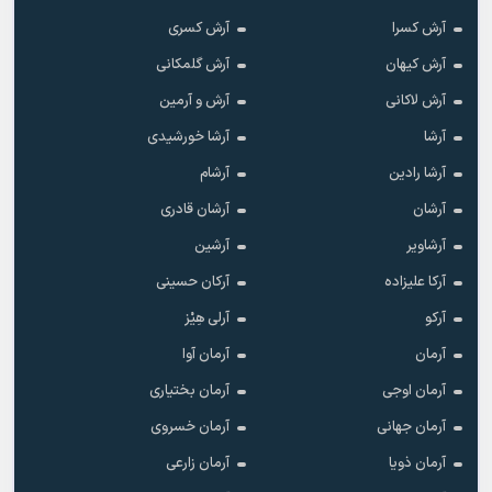
آرش کسرا
آرش کسری
آرش کیهان
آرش گلمکانی
آرش لاکانی
آرش و آرمین
آرشا
آرشا خورشیدی
آرشا رادین
آرشام
آرشان
آرشان قادری
آرشاویر
آرشین
آرکا علیزاده
آرکان حسینی
آرکو
آرلی هِیْز
آرمان
آرمان آوا
آرمان اوجی
آرمان بختیاری
آرمان جهانی
آرمان خسروی
آرمان ذویا
آرمان زارعی