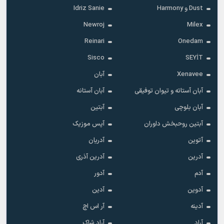
Dust و Harmony
Idriz Sanie
Newroj
Milex
Reinari
Onedam
Sisco
SEYİT
Xenavee
آبان
آبان آستاته و تیوان توفیقی
آبان آستانه
آبان بلوچی
آبتین
آبتین روحبخش داوران
آپس موزیک
آتوین
آدریان
آدرین
آدرین آذری
آدم
آدور
آدوین
آدین
آدینه
آر اس اچ
آراد
آراد شاک