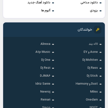
دانلود مداحی
دانلود آهنگ جدید
بزودی
آلبوم ها
خوانندگان
۰۱۱۱ بند
Alirexa
Aone و E7
Atp Music
Dj One
Dj Mohiten
Dj Rezi
Dj Rass
DJMA6
Dj Stick
Dust و Harmony
Idriz Sanie
Newroj
Milex
Reinari
Onedam
Sisco
SEYİT