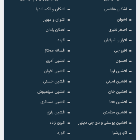
اشکان هاشمی
اشکان و الکساندرا
اشوان
اشوان و مهیار
اصغر قنبری
اصلان رادان
افراز و اشرفیان
اَفرند
افرو جی
افسانه ممتاز
افسون
افشین آذری
افشین آریا
افشین اخوان
افشین امینی
افشین حسنی
افشین خان
افشین سیاهپوش
افشین عطا
افشین مسافری
افشین مطمئن
افشین یاری
افشین یوسفی و دی جی دینیار
اکبری زاده
اکو پرشیا
اکورد