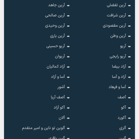
آرین تفضلی
آرین جاهد
آرین شرافت
آرین صالحی
آرین مقصودی
آرین وحیدی
آرین وطن
آرین یاری
آریو
آریو حسینی
آریو رایجی
آریوان
آزاد بیضا
آزاد کمالیان
آزاد و آسا
آسا و آزاد
آسا و فرهاد
آشور
آصف
آصف آریا
آکو
آکو آزاد
آکورد
آلان
آلزی
آلوین تو ناین و امیر متفدم
آلین
آلین باقری