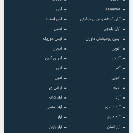
Xenavee
آبان
آبان آستاته و تیوان توفیقی
آبان آستانه
آبان بلوچی
آبتین
آبتین روحبخش داوران
آپس موزیک
آتوین
آدریان
آدرین
آدرین آذری
آدم
آدور
آدوین
آدین
آدینه
آر اس اچ
آراد
آراد شاک
آراد عابدی
آراد عباسی
آراد علوی
آراز
آراز المان
آراز پازیار