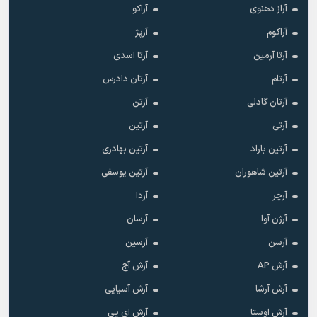
آراز دهنوی
آراکو
آراکوم
آرپژ
آرتا آرمین
آرتا اسدی
آرتام
آرتان دادرس
آرتان گادلی
آرتن
آرتی
آرتین
آرتین باراد
آرتین بهادری
آرتین شاهوران
آرتین یوسفی
آرچر
آردا
آرژن آوا
آرسان
آرسن
آرسین
آرش AP
آرش آج
آرش آرشا
آرش آسیایی
آرش اوستا
آرش ای پی