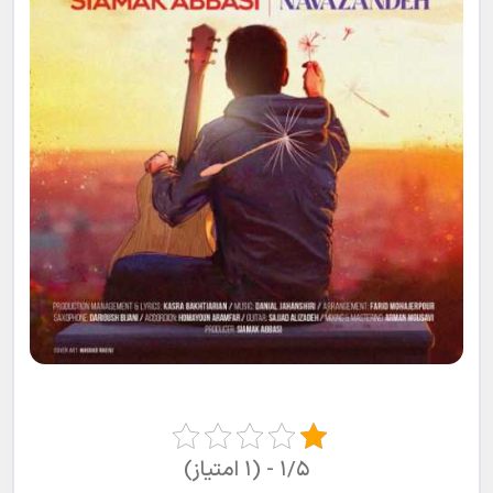
۱/۵ - (۱ امتیاز)