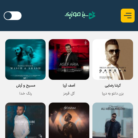
گرشا رضایی
آصف آریا
مسیح و آرش
بزن دلتو به دریا
گل قرمز
رنگ خدا