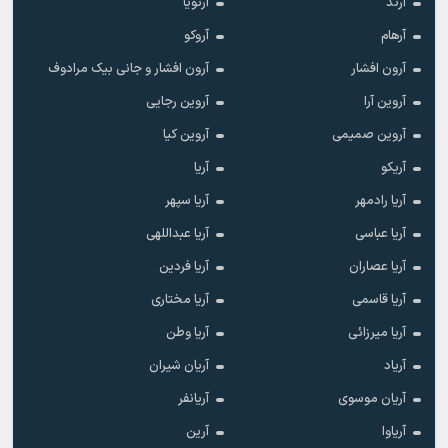
آرند
آرنویا
آرهام
آروکو
آرون افشار
آرون افشار و جانی بیک مرادوف
آروین آرا
آروین رجایی
آروین صمیمی
آروین کیا
آریکو
آریا
آریا رادمهر
آریا سپهر
آریا عباسی
آریا عبداللهی
آریا عصاران
آریا فردین
آریا قاسمی
آریا مختاری
آریا میرزائی
آریا وطن
آریاد
آریان شیران
آریان موسوی
آریانفر
آریاوا
آرین