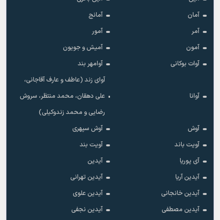
آمان
آمانج
آمر
آمور
آمون
آمیش و جویون
آوات بوکانی
آوامهر بند
آوای زند (عاطف و عارف آقاجانی،
آوانا
علی دهقان، محمد منتظر، سروش
رضایی و محمد زندوکیلی)
آوش
آوش سپهری
آویت باند
آویت بند
آی پوریا
آیدین
آیدین آریا
آیدین تهرانی
آیدین خانجانی
آیدین علوی
آیدین مصطفی
آیدین نجفی