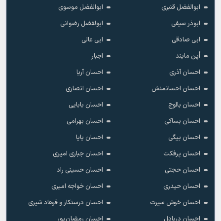
ابوالفضل قنبری
ابوالفضل موسوی
ابوذر سیفی
ابولفضل رضوانی
ابی صادقی
ابی عالی
اُپن مایند
اجبار
احسان آذری
احسان آریا
احسان احسانمنش
احسان انصاری
احسان بااوج
احسان بابایی
احسان بساکی
احسان بهرامی
احسان بیگی
احسان پایا
احسان پرفکت
احسان جباری امیری
احسان حجتی
احسان حسینی راد
احسان حیدری
احسان خواجه امیری
احسان خوش سیرت
احسان درستکار و فرهاد شیرى
احسان دریادل
احسان رمضان‌پور