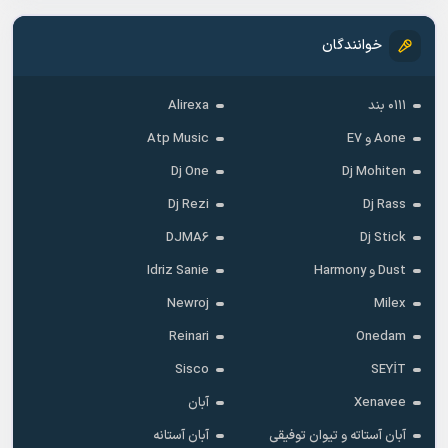
خوانندگان
۰۱۱۱ بند
Alirexa
Aone و E7
Atp Music
Dj One
Dj Mohiten
Dj Rezi
Dj Rass
DJMA6
Dj Stick
Dust و Harmony
Idriz Sanie
Newroj
Milex
Reinari
Onedam
Sisco
SEYİT
Xenavee
آبان
آبان آستاته و تیوان توفیقی
آبان آستانه