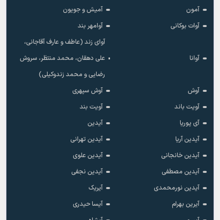
آمون
آمیش و جویون
آوات بوکانی
آوامهر بند
آوای زند (عاطف و عارف آقاجانی،
آوانا
علی دهقان، محمد منتظر، سروش
رضایی و محمد زندوکیلی)
آوش
آوش سپهری
آویت باند
آویت بند
آی پوریا
آیدین
آیدین آریا
آیدین تهرانی
آیدین خانجانی
آیدین علوی
آیدین مصطفی
آیدین نجفی
آیدین نورمحمدی
آیریک
آیرین بهرام
آیسا حیدری