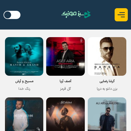
گرشا رضایی
آصف آریا
مسیح و آرش
بزن دلتو به دریا
گل قرمز
رنگ خدا