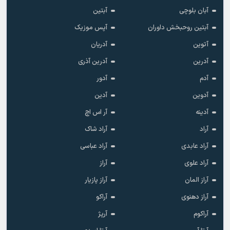
آبان بلوچی
آبتین
آبتین روحبخش داوران
آپس موزیک
آتوین
آدریان
آدرین
آدرین آذری
آدم
آدور
آدوین
آدین
آدینه
آر اس اچ
آراد
آراد شاک
آراد عابدی
آراد عباسی
آراد علوی
آراز
آراز المان
آراز پازیار
آراز دهنوی
آراکو
آراکوم
آرپژ