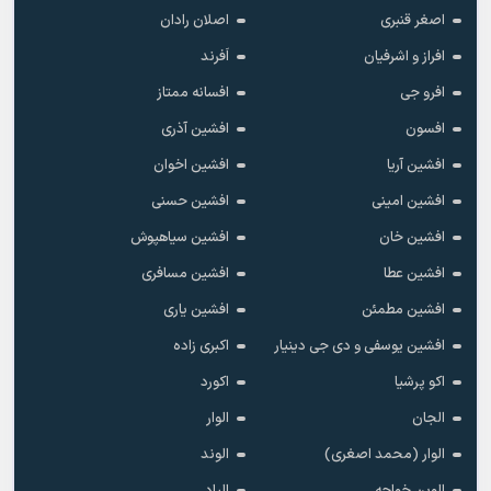
اصغر قنبری
اصلان رادان
افراز و اشرفیان
اَفرند
افرو جی
افسانه ممتاز
افسون
افشین آذری
افشین آریا
افشین اخوان
افشین امینی
افشین حسنی
افشین خان
افشین سیاهپوش
افشین عطا
افشین مسافری
افشین مطمئن
افشین یاری
افشین یوسفی و دی جی دینیار
اکبری زاده
اکو پرشیا
اکورد
الجان
الوار
الوار (محمد اصغری)
الوند
الوین خواجه
الیاد