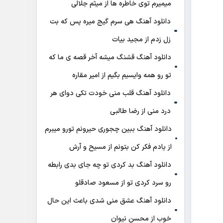
میمیرم توی خاطره ها از میثم جلالی
دانلود آهنگ هی سرم گیج میره‌ پس که بت
زل زدم از مجید بیات
دانلود آهنگ ﻗﺸﻨﮓ ﻣﻴﺸﻪ آﺧﺮ ﻗﺼﻪ ی ﻣﺎ ﻛﻪ
ﺗﻮ رو ﻫﻤﻪ واﻳﺴﻴﻢ ﺑﮕﻴﻢ از امیر مقاره
دانلود آهنگ قلب منی خودت تکی دوای هر
درد منی از رضا طالبی
دانلود آهنگ ببین چجوری حیرونم تورو میبرم
از یادم فکر کن بتونم از مسیح و آرش
دانلود آهنگ بد کردی تو چه جای بدی رابطه
رو سرد کردی تو از مسعود صادقلو
دانلود آهنگ عشق منی شدی باعث این حال
خوب از محسن نیوان