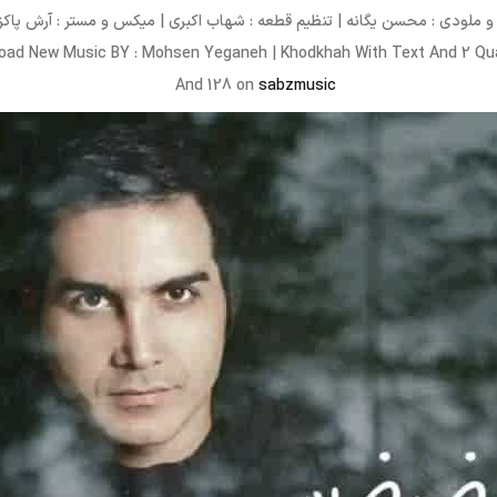
و ملودی : محسن یگانه | تنظیم قطعه : شهاب اکبری | میکس و مستر : آرش پاکزا
oad New Music BY : Mohsen Yeganeh | Khodkhah With Text And 2 Qua
And 128 on
sabzmusic