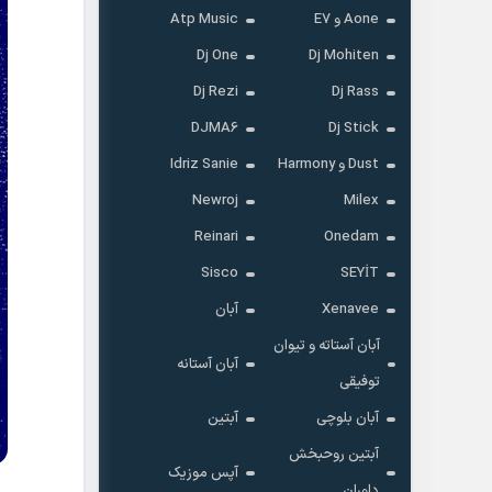
Aone و E7
Atp Music
Dj One
Dj Mohiten
Dj Rezi
Dj Rass
DJMA6
Dj Stick
Dust و Harmony
Idriz Sanie
Newroj
Milex
Reinari
Onedam
Sisco
SEYİT
Xenavee
آبان
آبان آستاته و تیوان
آبان آستانه
توفیقی
آبان بلوچی
آبتین
آبتین روحبخش
آپس موزیک
داوران