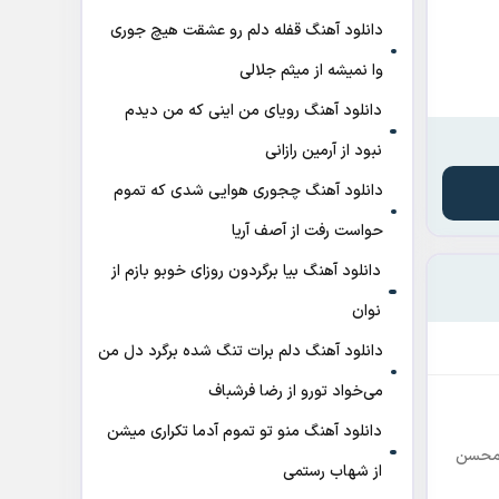
دانلود آهنگ قفله دلم رو عشقت هیچ جوری
وا نمیشه از میثم جلالی
دانلود آهنگ رویای من اینی که من دیدم
نبود از آرمین رازانی
دانلود آهنگ ﭼﺠﻮری ﻫﻮاﻳﻰ ﺷﺪی ﻛﻪ ﺗﻤﻮم
ﺣﻮاﺳﺖ رﻓﺖ از آصف آریا
دانلود آهنگ بیا برگردون روزای خوبو بازم از
نوان
دانلود آهنگ دلم برات تنگ شده برگرد دل من
می‌خواد تورو از رضا فرشباف
دانلود آهنگ منو تو تموم آدما تکراری میشن
 محسن
از شهاب رستمی