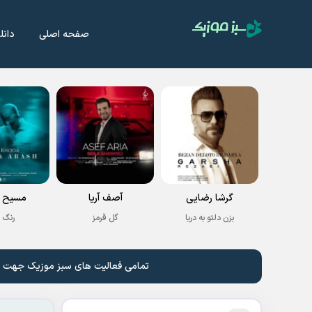
صفحه اصلی
دانل
گرشا رضایی
آصف آریا
مسیح و
بزن دلتو به دریا
گل قرمز
رنگ 
تمامی فعالیت های سبز موزیک جهت نشر