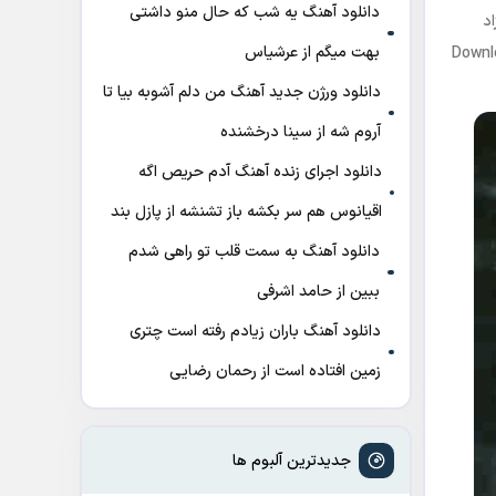
دانلود آهنگ ﻳﻪ ﺷﺐ ﻛﻪ ﺣﺎل ﻣﻨﻮ داﺷﺘﻰ
د
ﺑﻬﺖ میگم از عرشیاس
Downl
دانلود ورژن جدید آهنگ من دلم آشوبه بیا تا
آروم شه از سینا درخشنده
دانلود اجرای زنده آهنگ آدم حریص اگه
اقیانوس هم سر بکشه باز تشنشه از پازل بند
دانلود آهنگ به سمت قلب تو راهی شدم
ببین از حامد اشرفی
دانلود آهنگ باران زیادم رفته است چتری
زمین افتاده است از رحمان رضایی
جدیدترین آلبوم ها