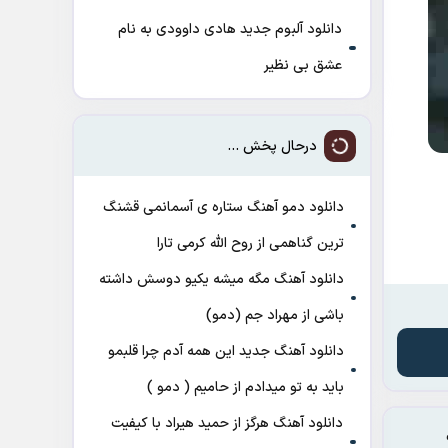
دانلود آلبوم جدید هادی داوودی به نام
عشق بی نظیر
درحال پخش ...
دانلود دمو آهنگ ﺳﺘﺎره ی آﺳﻤﺎﻧﻤﻰ ﻗﺸﻨﮓ
ﺗﺮﻳﻦ ﮔﻨﺎﻫﻤﻰ از روح الله کرمی تارا
دانلود آهنگ مگه میشه یکیو دوسش داشته
باشی از مهراد جم (دمو)
دانلود آهنگ جدید این همه آدم چرا قلبمو
باید به تو میدادم از حامیم ( دمو )
دانلود آهنگ هرگز از حمید هیراد با کیفیت