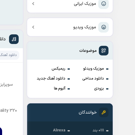
موزیک ایرانی
موزیک ویدیو
دان
موضوعات
دانلود آهنگ
موزیک ویدئو
ریمیکس
دانلود مداحی
دانلود آهنگ جدید
سوپرایز 
بزودی
آلبوم ها
lity 320
خوانندگان
۰۱۱۱ بند
Alirexa