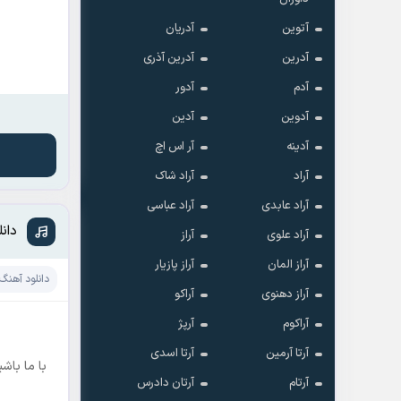
آتوین
آدریان
آدرین
آدرین آذری
آدم
آدور
آدوین
آدین
آدینه
آر اس اچ
آراد
آراد شاک
آراد عابدی
آراد عباسی
دان
آراد علوی
آراز
آراز المان
آراز پازیار
دانلود آهنگ
آراز دهنوی
آراکو
آراکوم
آرپژ
آرتا آرمین
آرتا اسدی
با ما باش
آرتام
آرتان دادرس