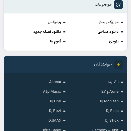
موضوعات
موزیک ویدئو
ریمیکس
دانلود مداحی
دانلود آهنگ جدید
بزودی
آلبوم ها
خوانندگان
۰۱۱۱ بند
Alirexa
Aone و E7
Atp Music
Dj One
Dj Mohiten
Dj Rezi
Dj Rass
DJMA6
Dj Stick
Dust و Harmony
Idriz Sanie