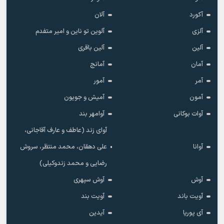
آکورد
آلان
آلزی
آلوین تو ناین و امیر متفدم
آلین
آلین باقری
آمان
آمانج
آمر
آمور
آمون
آمیش و جویون
آوات بوکانی
آوامهر بند
آوای زند (عاطف و عارف آقاجانی،
آوانا
علی دهقان، محمد منتظر، سروش
رضایی و محمد زندوکیلی)
آوش
آوش سپهری
آویت باند
آویت بند
آی پوریا
آیدین