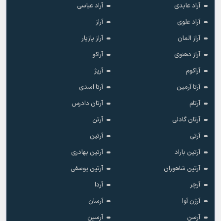
آراد عابدی
آراد عباسی
آراد علوی
آراز
آراز المان
آراز پازیار
آراز دهنوی
آراکو
آراکوم
آرپژ
آرتا آرمین
آرتا اسدی
آرتام
آرتان دادرس
آرتان گادلی
آرتن
آرتی
آرتین
آرتین باراد
آرتین بهادری
آرتین شاهوران
آرتین یوسفی
آرچر
آردا
آرژن آوا
آرسان
آرسن
آرسین