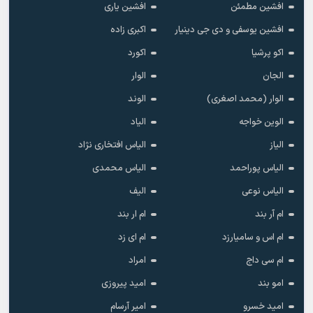
افشین مطمئن
افشین یاری
افشین یوسفی و دی جی دینیار
اکبری زاده
اکو پرشیا
اکورد
الجان
الوار
الوار (محمد اصغری)
الوند
الوین خواجه
الیاد
الیاز
الیاس افتخاری نژاد
الیاس پوراحمد
الیاس محمدی
الیاس نوعی
الیف
ام آر بند
ام ار بند
ام اس و سامیارزد
ام ای زد
ام سی داج
امراد
امو بند
امید پیروزی
امید خسرو
امیر آرسام