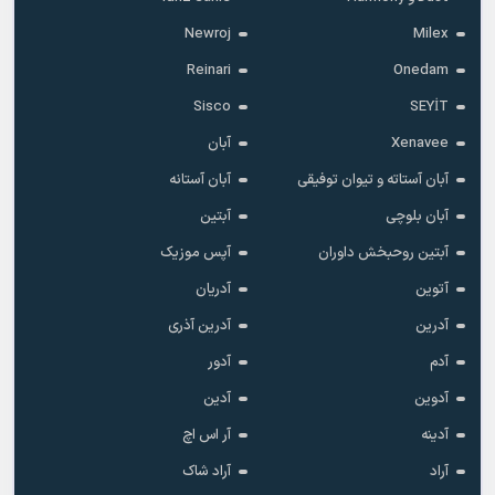
Newroj
Milex
Reinari
Onedam
Sisco
SEYİT
Xenavee
آبان
آبان آستاته و تیوان توفیقی
آبان آستانه
آبان بلوچی
آبتین
آبتین روحبخش داوران
آپس موزیک
آتوین
آدریان
آدرین
آدرین آذری
آدم
آدور
آدوین
آدین
آدینه
آر اس اچ
آراد
آراد شاک