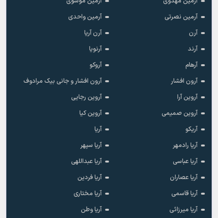
آرمین مهدوی
آرمین موسوی
آرمین نصرتی
آرمین واحدی
آرن
آرن آریا
آرند
آرنویا
آرهام
آروکو
آرون افشار
آرون افشار و جانی بیک مرادوف
آروین آرا
آروین رجایی
آروین صمیمی
آروین کیا
آریکو
آریا
آریا رادمهر
آریا سپهر
آریا عباسی
آریا عبداللهی
آریا عصاران
آریا فردین
آریا قاسمی
آریا مختاری
آریا میرزائی
آریا وطن