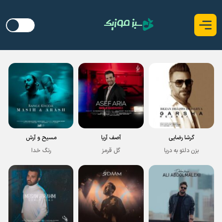
گرشا رضایی
آصف آریا
مسیح و آرش
بزن دلتو به دریا
گل قرمز
رنگ خدا