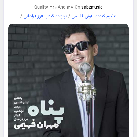
Quality 320 And 128 On
sabzmusic
تنظیم کننده : آرش قاسمی
/
نوازنده گیتار : فراز فراهانی
/