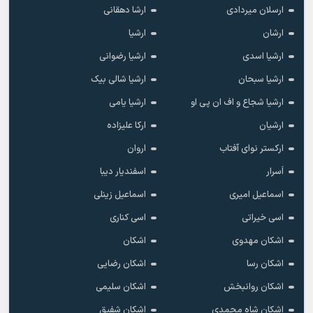
ارسلان میردادی
ارشا دهقانی
ارشان
ارشیا
ارشیا اسدی
ارشیا رضوانی
ارشیا سبحان
ارشیا شالی بیک
ارشیا شجاع و اف ان پی او
ارشیا یامی
ارشیان
ارکا علیزاده
ارکستر نوای آفتاب
اروان
اَسرار
اسفندیار دیبا
اسماعیل امیری
اسماعیل زینلی
اسی خیراتی
اسی کناری
اشکان مهدوى
اشکان
اشکان رسا
اشکان رضایی
اشکان روانبخش
اشکان سلیمی
اشکان شاه محمدی
اشکان شفیق