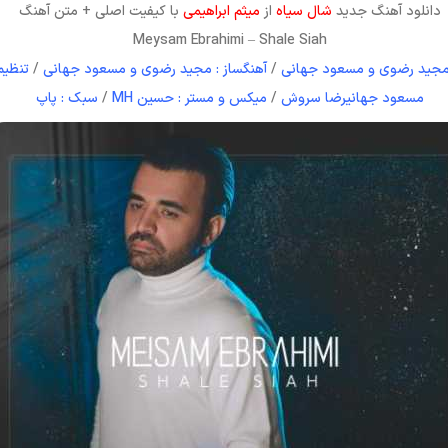
دانلود آهنگ جدید
شال سیاه
از
میثم ابراهیمی
با کیفیت اصلی + متن آهنگ
Meysam Ebrahimi
–
Shale Siah
: مجید رضوی و مسعود جهانی
/
آهنگساز : مجید رضوی و مسعود جهانی
/
تنظیم
مسعود جهانیرضا سروش
/
میکس و مستر : حسین MH
/
سبک : پاپ