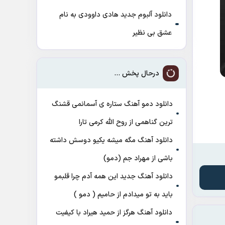
دانلود آلبوم جدید هادی داوودی به نام
عشق بی نظیر
درحال پخش ...
دانلود دمو آهنگ ﺳﺘﺎره ی آﺳﻤﺎﻧﻤﻰ ﻗﺸﻨﮓ
ﺗﺮﻳﻦ ﮔﻨﺎﻫﻤﻰ از روح الله کرمی تارا
دانلود آهنگ مگه میشه یکیو دوسش داشته
باشی از مهراد جم (دمو)
دانلود آهنگ جدید این همه آدم چرا قلبمو
باید به تو میدادم از حامیم ( دمو )
دانلود آهنگ هرگز از حمید هیراد با کیفیت