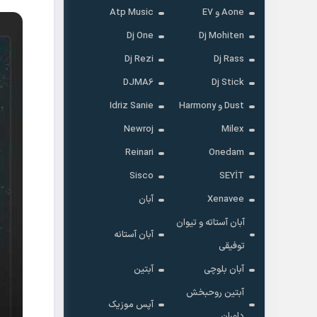
Aone و E7
Atp Music
Dj One
Dj Mohiten
Dj Rezi
Dj Rass
DJMA6
Dj Stick
Dust و Harmony
Idriz Sanie
Newroj
Milex
Reinari
Onedam
Sisco
SEYİT
Xenavee
آبان
آبان آستاته و تیوان
آبان آستانه
توفیقی
آبان بلوچی
آبتین
آبتین روحبخش
آپس موزیک
داوران