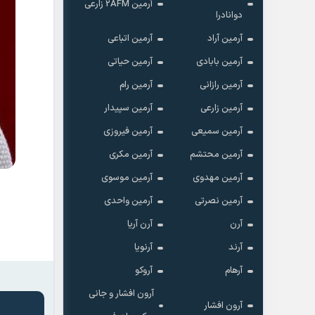
آرمین 2AFM زارعی
دوانادرا
آرمین آراد
آرمین اتباعی
آرمین بابادی
آرمین حیاتی
آرمین رازانی
آرمین رام
آرمین زارعی
آرمین سپیدار
آرمین سمیعی
آرمین فیروزی
آرمین محتشم
آرمین مکری
آرمین مهدوی
آرمین موسوی
آرمین نصرتی
آرمین واحدی
آرن
آرن آریا
آرند
آرنویا
آرهام
آروکو
آرون افشار و جانی
آرون افشار