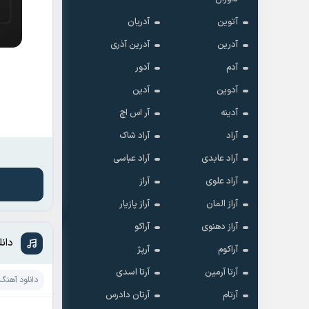
آتوین
آدریان
آدرین
آدرین آذری
آدم
آدور
آدوین
آدین
آدینه
آر اس اچ
آراد
آراد شاک
آراد عابدی
آراد عباسی
آراد علوی
آراز
آراز المان
آراز پازیار
آراز دهنوی
آراکو
دان
آراکوم
آرپژ
آرتا آرمین
آرتا اسدی
دانلود آهنگ
آرتام
آرتان دادرس