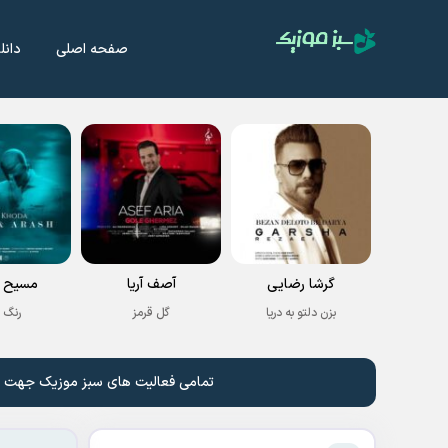
صفحه اصلی
دانل
گرشا رضایی
آصف آریا
مسیح و
بزن دلتو به دریا
گل قرمز
رنگ 
تمامی فعالیت های سبز موزیک جهت نشر