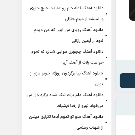
دانلود آهنگ قفله دلم رو عشقت هیچ جوری
وا نمیشه از میثم جلالی
دانلود آهنگ رویای من اینی که من دیدم
نبود از آرمین رازانی
دانلود آهنگ ﭼﺠﻮری ﻫﻮاﻳﻰ ﺷﺪی ﻛﻪ ﺗﻤﻮم
ﺣﻮاﺳﺖ رﻓﺖ از آصف آریا
دانلود آهنگ بیا برگردون روزای خوبو بازم از
نوان
دانلود آهنگ دلم برات تنگ شده برگرد دل من
می‌خواد تورو از رضا فرشباف
دانلود آهنگ منو تو تموم آدما تکراری میشن
از شهاب رستمی