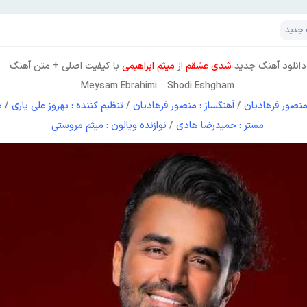
 جدید
دانلود آهنگ جدید
شدی عشقم
از
میثم ابراهیمی
با کیفیت اصلی + متن آهنگ
Meysam Ebrahimi
–
Shodi Eshgham
: منصور فرهادیان
/
آهنگساز : منصور فرهادیان
/
تنظیم کننده : بهروز علی یاری
/
م
مستر : حمیدرضا هادی
/
نوازنده ویالون : میثم مروستی