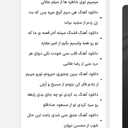
میمیرم توی خاطره ها از میثم جلالی
دانلود آهنگ هی سرم گیج میره‌ پس که بت
زل زدم از مجید بیات
دانلود آهنگ ﻗﺸﻨﮓ ﻣﻴﺸﻪ آﺧﺮ ﻗﺼﻪ ی ﻣﺎ ﻛﻪ
ﺗﻮ رو ﻫﻤﻪ واﻳﺴﻴﻢ ﺑﮕﻴﻢ از امیر مقاره
دانلود آهنگ قلب منی خودت تکی دوای هر
درد منی از رضا طالبی
دانلود آهنگ ببین چجوری حیرونم تورو میبرم
از یادم فکر کن بتونم از مسیح و آرش
دانلود آهنگ بد کردی تو چه جای بدی رابطه
رو سرد کردی تو از مسعود صادقلو
دانلود آهنگ عشق منی شدی باعث این حال
خوب از محسن نیوان