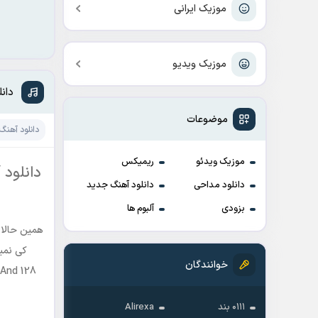
موزیک ایرانی
موزیک ویدیو
دان
موضوعات
دانلود آهنگ
موزیک ویدئو
ریمیکس
دانلود 
دانلود مداحی
دانلود آهنگ جدید
بزودی
آلبوم ها
همین حالا 
کی نمید
خوانندگان
 And 128
۰۱۱۱ بند
Alirexa