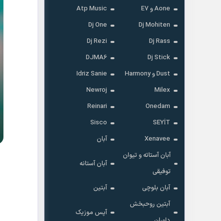
Aone و E7
Atp Music
Dj One
Dj Mohiten
Dj Rezi
Dj Rass
DJMA6
Dj Stick
Dust و Harmony
Idriz Sanie
Newroj
Milex
Reinari
Onedam
Sisco
SEYİT
Xenavee
آبان
آبان آستاته و تیوان
آبان آستانه
توفیقی
آبان بلوچی
آبتین
آبتین روحبخش
آپس موزیک
داوران