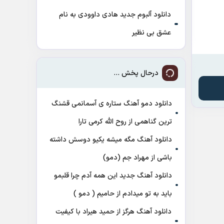
دانلود آلبوم جدید هادی داوودی به نام
عشق بی نظیر
درحال پخش ...
دانلود دمو آهنگ ﺳﺘﺎره ی آﺳﻤﺎﻧﻤﻰ ﻗﺸﻨﮓ
ﺗﺮﻳﻦ ﮔﻨﺎﻫﻤﻰ از روح الله کرمی تارا
دانلود آهنگ مگه میشه یکیو دوسش داشته
باشی از مهراد جم (دمو)
دانلود آهنگ جدید این همه آدم چرا قلبمو
باید به تو میدادم از حامیم ( دمو )
دانلود آهنگ هرگز از حمید هیراد با کیفیت