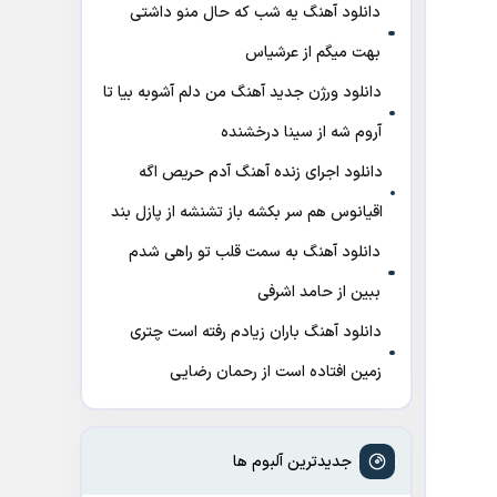
دانلود آهنگ ﻳﻪ ﺷﺐ ﻛﻪ ﺣﺎل ﻣﻨﻮ داﺷﺘﻰ
ﺑﻬﺖ میگم از عرشیاس
دانلود ورژن جدید آهنگ من دلم آشوبه بیا تا
آروم شه از سینا درخشنده
دانلود اجرای زنده آهنگ آدم حریص اگه
اقیانوس هم سر بکشه باز تشنشه از پازل بند
دانلود آهنگ به سمت قلب تو راهی شدم
ببین از حامد اشرفی
دانلود آهنگ باران زیادم رفته است چتری
زمین افتاده است از رحمان رضایی
جدیدترین آلبوم ها