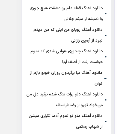
دانلود آهنگ قفله دلم رو عشقت هیچ جوری
وا نمیشه از میثم جلالی
دانلود آهنگ رویای من اینی که من دیدم
نبود از آرمین رازانی
دانلود آهنگ ﭼﺠﻮری ﻫﻮاﻳﻰ ﺷﺪی ﻛﻪ ﺗﻤﻮم
ﺣﻮاﺳﺖ رﻓﺖ از آصف آریا
دانلود آهنگ بیا برگردون روزای خوبو بازم از
نوان
دانلود آهنگ دلم برات تنگ شده برگرد دل من
می‌خواد تورو از رضا فرشباف
دانلود آهنگ منو تو تموم آدما تکراری میشن
از شهاب رستمی