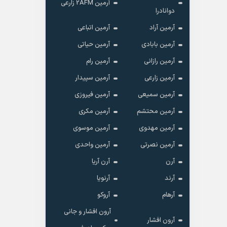
آرمین 2AFM زارعی
دوانادرا
آرمین آراد
آرمین اتباعی
آرمین بابادی
آرمین حیاتی
آرمین رازانی
آرمین رام
آرمین زارعی
آرمین سپیدار
آرمین سمیعی
آرمین فیروزی
آرمین محتشم
آرمین مکری
آرمین مهدوی
آرمین موسوی
آرمین نصرتی
آرمین واحدی
آرن
آرن آریا
آرند
آرنویا
آرهام
آروکو
آرون افشار و جانی
آرون افشار