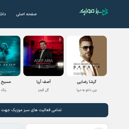
صفحه اصلی
دانل
گرشا رضایی
آصف آریا
مسیح و
بزن دلتو به دریا
گل قرمز
رنگ 
تمامی فعالیت های سبز موزیک جهت نشر