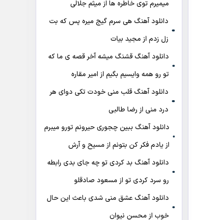
میمیرم توی خاطره ها از میثم جلالی
دانلود آهنگ هی سرم گیج میره‌ پس که بت
زل زدم از مجید بیات
دانلود آهنگ ﻗﺸﻨﮓ ﻣﻴﺸﻪ آﺧﺮ ﻗﺼﻪ ی ﻣﺎ ﻛﻪ
ﺗﻮ رو ﻫﻤﻪ واﻳﺴﻴﻢ ﺑﮕﻴﻢ از امیر مقاره
دانلود آهنگ قلب منی خودت تکی دوای هر
درد منی از رضا طالبی
دانلود آهنگ ببین چجوری حیرونم تورو میبرم
از یادم فکر کن بتونم از مسیح و آرش
دانلود آهنگ بد کردی تو چه جای بدی رابطه
رو سرد کردی تو از مسعود صادقلو
دانلود آهنگ عشق منی شدی باعث این حال
خوب از محسن نیوان