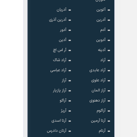
آتوین
آدریان
آدرین
آدرین آذری
آدم
آدور
آدوین
آدین
آدینه
آر اس اچ
آراد
آراد شاک
آراد عابدی
آراد عباسی
آراد علوی
آراز
آراز المان
آراز پازیار
آراز دهنوی
آراکو
آراکوم
آرپژ
آرتا آرمین
آرتا اسدی
آرتام
آرتان دادرس