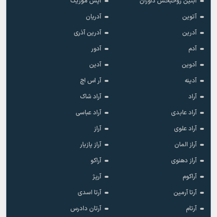
آبتین روحبخش داوران
آپس موزیک
آتوین
آدریان
آدرین
آدرین آذری
آدم
آدور
آدوین
آدین
آدینه
آر اس اچ
آراد
آراد شاک
آراد عابدی
آراد عباسی
آراد علوی
آراز
آراز المان
آراز پازیار
آراز دهنوی
آراکو
آراکوم
آرپژ
آرتا آرمین
آرتا اسدی
آرتام
آرتان دادرس