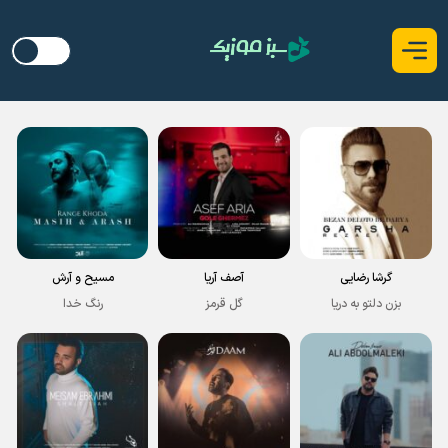
گرشا رضایی
آصف آریا
مسیح و آرش
بزن دلتو به دریا
گل قرمز
رنگ خدا