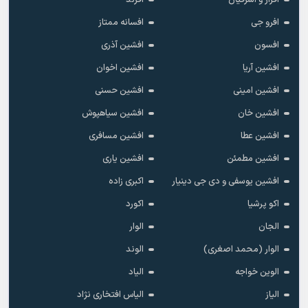
افرو جی
افسانه ممتاز
افسون
افشین آذری
افشین آریا
افشین اخوان
افشین امینی
افشین حسنی
افشین خان
افشین سیاهپوش
افشین عطا
افشین مسافری
افشین مطمئن
افشین یاری
افشین یوسفی و دی جی دینیار
اکبری زاده
اکو پرشیا
اکورد
الجان
الوار
الوار (محمد اصغری)
الوند
الوین خواجه
الیاد
الیاز
الیاس افتخاری نژاد