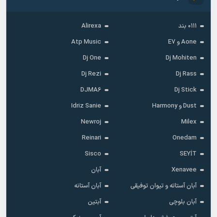
۰۱۱۱ بند
Alirexa
Aone و E7
Atp Music
Dj One
Dj Mohiten
Dj Rezi
Dj Rass
DJMA6
Dj Stick
Dust و Harmony
Idriz Sanie
Newroj
Milex
Reinari
Onedam
Sisco
SEYİT
Xenavee
آبان
آبان آستاته و تیوان توفیقی
آبان آستانه
آبان بلوچی
آبتین