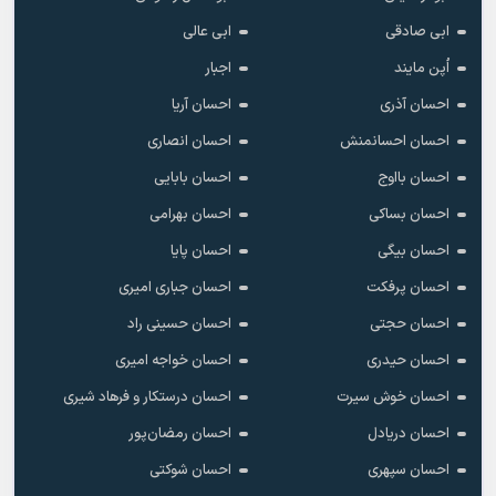
ابی صادقی
ابی عالی
اُپن مایند
اجبار
احسان آذری
احسان آریا
احسان احسانمنش
احسان انصاری
احسان بااوج
احسان بابایی
احسان بساکی
احسان بهرامی
احسان بیگی
احسان پایا
احسان پرفکت
احسان جباری امیری
احسان حجتی
احسان حسینی راد
احسان حیدری
احسان خواجه امیری
احسان خوش سیرت
احسان درستکار و فرهاد شیرى
احسان دریادل
احسان رمضان‌پور
احسان سپهری
احسان شوکتی