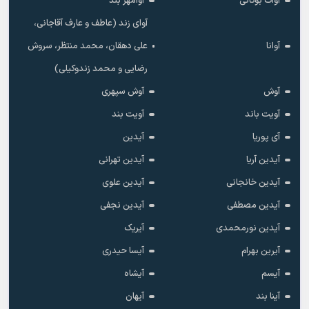
آوات بوکانی
آوامهر بند
آوای زند (عاطف و عارف آقاجانی،
آوانا
علی دهقان، محمد منتظر، سروش
رضایی و محمد زندوکیلی)
آوش
آوش سپهری
آویت باند
آویت بند
آی پوریا
آیدین
آیدین آریا
آیدین تهرانی
آیدین خانجانی
آیدین علوی
آیدین مصطفی
آیدین نجفی
آیدین نورمحمدی
آیریک
آیرین بهرام
آیسا حیدری
آیسم
آیشاه
آینا بند
آیهان