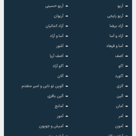
آریو
آریو حسینی
آریو رایجی
آریوان
آزاد بیضا
آزاد کمالیان
آزاد و آسا
آسا و آزاد
آسا و فرهاد
آشور
آصف
آصف آریا
آکو
آکو آزاد
آکورد
آلان
آلزی
آلوین تو ناین و امیر متفدم
آلین
آلین باقری
آمان
آمانج
آمر
آمور
آمون
آمیش و جویون