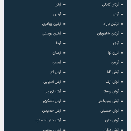
آرتان گادلی
آرتن
آرتی
آرتین
آرتین باراد
آرتین بهادری
آرتین شاهوران
آرتین یوسفی
آرچر
آردا
آرژن آوا
آرسان
آرسن
آرسین
آرش AP
آرش آج
آرش آرشا
آرش آسیایی
آرش اوستا
آرش ای پی
آرش پوربخش
آرش تشکری
آرش حسینی
آرش حمیدی
آرش خان
آرش خان احمدی
آرش دلفان
آرش رستمى