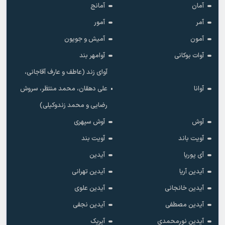
آمان
آمانج
آمر
آمور
آمون
آمیش و جویون
آوات بوکانی
آوامهر بند
آوای زند (عاطف و عارف آقاجانی،
آوانا
علی دهقان، محمد منتظر، سروش
رضایی و محمد زندوکیلی)
آوش
آوش سپهری
آویت باند
آویت بند
آی پوریا
آیدین
آیدین آریا
آیدین تهرانی
آیدین خانجانی
آیدین علوی
آیدین مصطفی
آیدین نجفی
آیدین نورمحمدی
آیریک