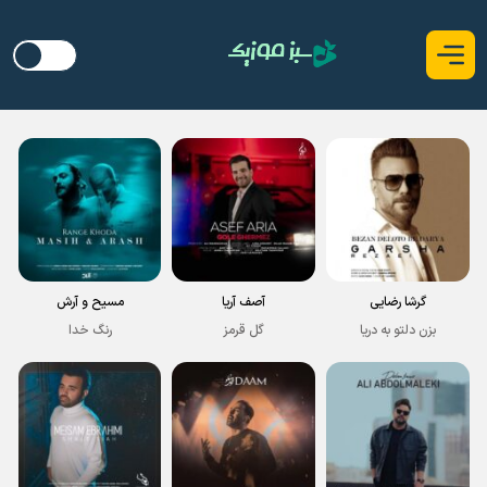
گرشا رضایی
آصف آریا
مسیح و آرش
بزن دلتو به دریا
گل قرمز
رنگ خدا