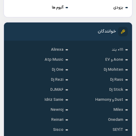
بزودی
آلبوم ها
خوانندگان
۰۱۱۱ بند
Alirexa
Aone و E7
Atp Music
Dj One
Dj Mohiten
Dj Rezi
Dj Rass
DJMA6
Dj Stick
Dust و Harmony
Idriz Sanie
Newroj
Milex
Reinari
Onedam
Sisco
SEYİT