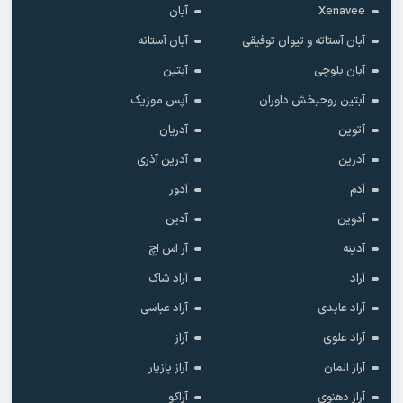
Xenavee
آبان
آبان آستاته و تیوان توفیقی
آبان آستانه
آبان بلوچی
آبتین
آبتین روحبخش داوران
آپس موزیک
آتوین
آدریان
آدرین
آدرین آذری
آدم
آدور
آدوین
آدین
آدینه
آر اس اچ
آراد
آراد شاک
آراد عابدی
آراد عباسی
آراد علوی
آراز
آراز المان
آراز پازیار
آراز دهنوی
آراکو