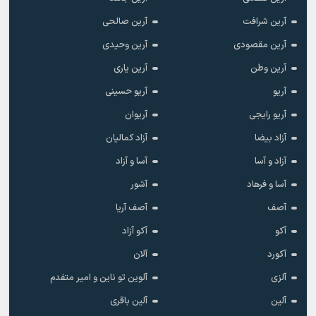
آرین شرافت
آرین صالحی
آرین مقصودی
آرین وحیدی
آرین وطن
آرین یاری
آریو
آریو حسینی
آریو رایجی
آریوان
آزاد بیضا
آزاد کمالیان
آزاد و آسا
آسا و آزاد
آسا و فرهاد
آشور
آصف
آصف آریا
آکو
آکو آزاد
آکورد
آلان
آلزی
آلوین تو ناین و امیر متفدم
آلین
آلین باقری