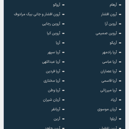
آرهام
آروکو
آرون افشار
آرون افشار و جانی بیک مرادوف
آروین آرا
آروین رجایی
آروین صمیمی
آروین کیا
آریکو
آریا
آریا رادمهر
آریا سپهر
آریا عباسی
آریا عبداللهی
آریا عصاران
آریا فردین
آریا قاسمی
آریا مختاری
آریا میرزائی
آریا وطن
آریاد
آریان شیران
آریان موسوی
آریانفر
آریاوا
آرین
آرین تفضلی
آرین جاهد