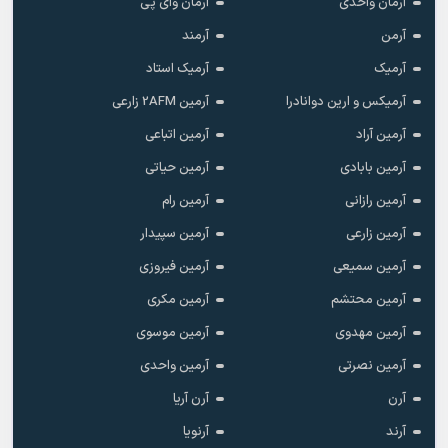
آرمان واحدی
آرمان وای پی
آرمن
آرمند
آرمیک
آرمیک استاد
آرمیکس و ارین دوانادرا
آرمین 2AFM زارعی
آرمین آراد
آرمین اتباعی
آرمین بابادی
آرمین حیاتی
آرمین رازانی
آرمین رام
آرمین زارعی
آرمین سپیدار
آرمین سمیعی
آرمین فیروزی
آرمین محتشم
آرمین مکری
آرمین مهدوی
آرمین موسوی
آرمین نصرتی
آرمین واحدی
آرن
آرن آریا
آرند
آرنویا