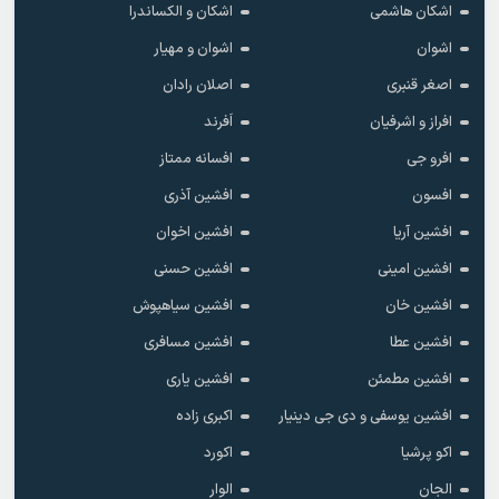
اشکان هاشمی
اشکان و الکساندرا
اشوان
اشوان و مهیار
اصغر قنبری
اصلان رادان
افراز و اشرفیان
اَفرند
افرو جی
افسانه ممتاز
افسون
افشین آذری
افشین آریا
افشین اخوان
افشین امینی
افشین حسنی
افشین خان
افشین سیاهپوش
افشین عطا
افشین مسافری
افشین مطمئن
افشین یاری
افشین یوسفی و دی جی دینیار
اکبری زاده
اکو پرشیا
اکورد
الجان
الوار