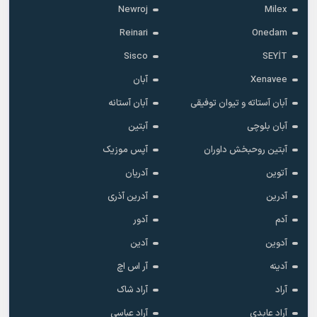
Newroj
Milex
Reinari
Onedam
Sisco
SEYİT
Xenavee
آبان
آبان آستاته و تیوان توفیقی
آبان آستانه
آبان بلوچی
آبتین
آبتین روحبخش داوران
آپس موزیک
آتوین
آدریان
آدرین
آدرین آذری
آدم
آدور
آدوین
آدین
آدینه
آر اس اچ
آراد
آراد شاک
آراد عابدی
آراد عباسی