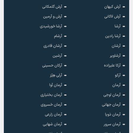
آرش کیهان
آرش گلمکانی
آرش لاکانی
آرش و آرمین
آرشا
آرشا خورشیدی
آرشا رادین
آرشام
آرشان
آرشان قادری
آرشاویر
آرشین
آرکا علیزاده
آرکان حسینی
آرکو
آرلی هِیْز
آرمان
آرمان آوا
آرمان اوجی
آرمان بختیاری
آرمان جهانی
آرمان خسروی
آرمان ذویا
آرمان زارعی
آرمان سرور
آرمان شهابی