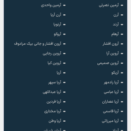
آرمین نصرتی
آرمین واحدی
آرن
آرن آریا
آرند
آرنویا
آرهام
آروکو
آرون افشار
آرون افشار و جانی بیک مرادوف
آروین آرا
آروین رجایی
آروین صمیمی
آروین کیا
آریکو
آریا
آریا رادمهر
آریا سپهر
آریا عباسی
آریا عبداللهی
آریا عصاران
آریا فردین
آریا قاسمی
آریا مختاری
آریا میرزائی
آریا وطن
آریاد
آریان شیران