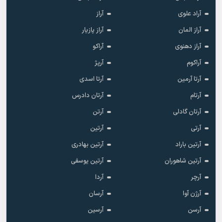
آراد علوی
آراز
آراز المان
آراز پازیار
آراز دهنوی
آراکو
آراکوم
آرپژ
آرتا آرمین
آرتا اسدی
آرتام
آرتان دادرس
آرتان گادلی
آرتن
آرتی
آرتین
آرتین باراد
آرتین بهادری
آرتین شاهوران
آرتین یوسفی
آرچر
آردا
آرژن آوا
آرسان
آرسن
آرسین