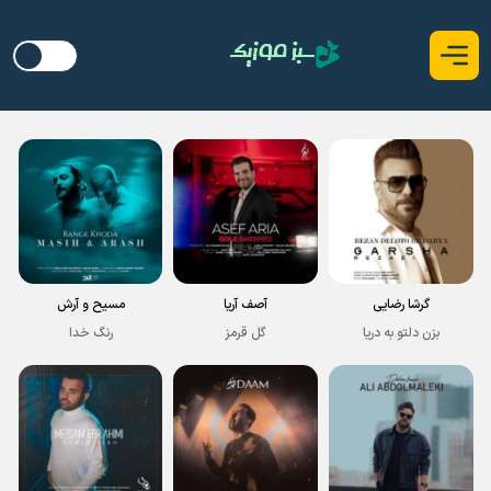
گرشا رضایی
آصف آریا
مسیح و آرش
بزن دلتو به دریا
گل قرمز
رنگ خدا