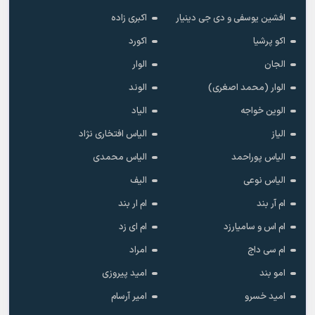
افشین یوسفی و دی جی دینیار
اکبری زاده
اکو پرشیا
اکورد
الجان
الوار
الوار (محمد اصغری)
الوند
الوین خواجه
الیاد
الیاز
الیاس افتخاری نژاد
الیاس پوراحمد
الیاس محمدی
الیاس نوعی
الیف
ام آر بند
ام ار بند
ام اس و سامیارزد
ام ای زد
ام سی داج
امراد
امو بند
امید پیروزی
امید خسرو
امیر آرسام