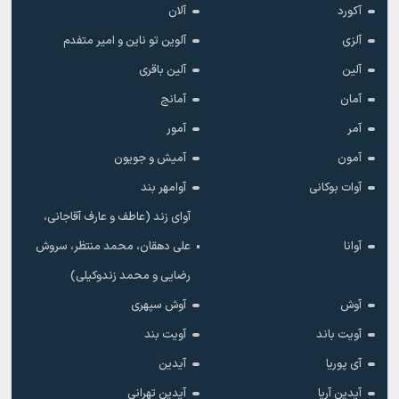
آکورد
آلان
آلزی
آلوین تو ناین و امیر متفدم
آلین
آلین باقری
آمان
آمانج
آمر
آمور
آمون
آمیش و جویون
آوات بوکانی
آوامهر بند
آوای زند (عاطف و عارف آقاجانی،
آوانا
علی دهقان، محمد منتظر، سروش
رضایی و محمد زندوکیلی)
آوش
آوش سپهری
آویت باند
آویت بند
آی پوریا
آیدین
آیدین آریا
آیدین تهرانی