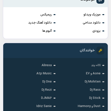
موزیک ویدئو
ریمیکس
دانلود مداحی
دانلود آهنگ جدید
بزودی
آلبوم ها
خوانندگان
۰۱۱۱ بند
Alirexa
Aone و E7
Atp Music
Dj One
Dj Mohiten
Dj Rezi
Dj Rass
DJMA6
Dj Stick
Dust و Harmony
Idriz Sanie