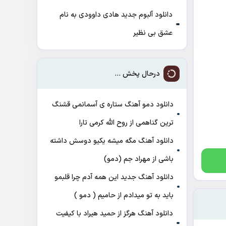
دانلود آلبوم جدید هادی داوودی به نام
عشق بی نظیر
درحال پخش ...
دانلود دمو آهنگ ﺳﺘﺎره ی آﺳﻤﺎﻧﻤﻰ ﻗﺸﻨﮓ
ﺗﺮﻳﻦ ﮔﻨﺎﻫﻤﻰ از روح الله کرمی تارا
دانلود آهنگ مگه میشه یکیو دوسش داشته
باشی از مهراد جم (دمو)
دانلود آهنگ جدید این همه آدم چرا قلبمو
باید به تو میدادم از حامیم ( دمو )
دانلود آهنگ هرگز از حمید هیراد با کیفیت