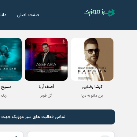
صفحه اصلی
دانل
گرشا رضایی
آصف آریا
مسیح و
بزن دلتو به دریا
گل قرمز
رنگ 
تمامی فعالیت های سبز موزیک جهت نشر