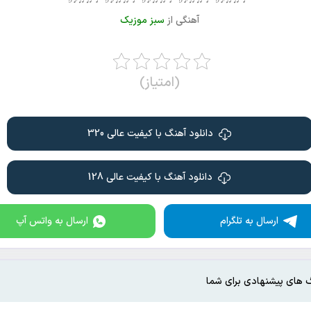
♩♬♫♪♭
♩♬♫♪♭
♩♬♫♪♭
♩♬♫♪♭
♩♬♫♪♭
آهنگی از
سبز موزیک
(امتیاز)
دانلود آهنگ با کیفیت عالی 320
دانلود آهنگ با کیفیت عالی 128
ارسال به تلگرام
ارسال به واتس آپ
 های پیشنهادی برای شما