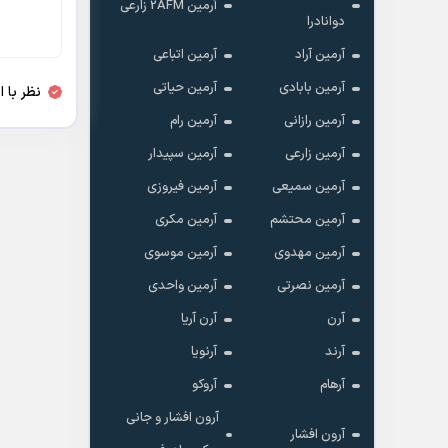
آرمین 2AFM زارعی
دوانادرا
آرمین آراد
آرمین اتباعی
آرمین بابادی
آرمین حیاتی
نظر با 
آرمین رازانی
آرمین رام
آرمین زارعی
آرمین سپیدار
آرمین سمیعی
آرمین فیروزی
آرمین محتشم
آرمین مکری
آرمین مهدوی
آرمین موسوی
آرمین نصرتی
آرمین واحدی
آرن
آرن آریا
آرند
آرنویا
آرهام
آروکو
آرون افشار و جانی
آرون افشار