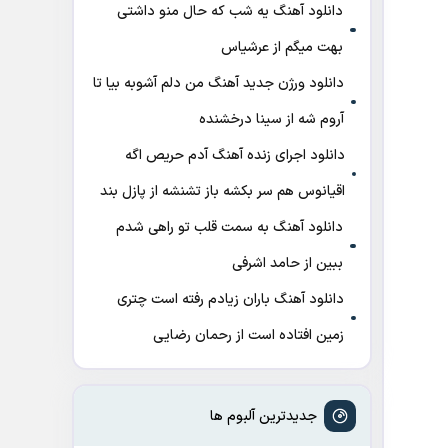
دانلود آهنگ ﻳﻪ ﺷﺐ ﻛﻪ ﺣﺎل ﻣﻨﻮ داﺷﺘﻰ
ﺑﻬﺖ میگم از عرشیاس
دانلود ورژن جدید آهنگ من دلم آشوبه بیا تا
آروم شه از سینا درخشنده
دانلود اجرای زنده آهنگ آدم حریص اگه
اقیانوس هم سر بکشه باز تشنشه از پازل بند
دانلود آهنگ به سمت قلب تو راهی شدم
ببین از حامد اشرفی
دانلود آهنگ باران زیادم رفته است چتری
زمین افتاده است از رحمان رضایی
جدیدترین آلبوم ها