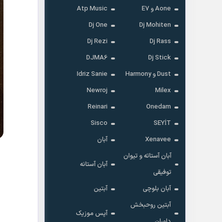
Aone و E7
Atp Music
Dj One
Dj Mohiten
Dj Rezi
Dj Rass
DJMA6
Dj Stick
Dust و Harmony
Idriz Sanie
Newroj
Milex
Reinari
Onedam
Sisco
SEYİT
Xenavee
آبان
آبان آستاته و تیوان
آبان آستانه
توفیقی
آبان بلوچی
آبتین
آبتین روحبخش
آپس موزیک
داوران