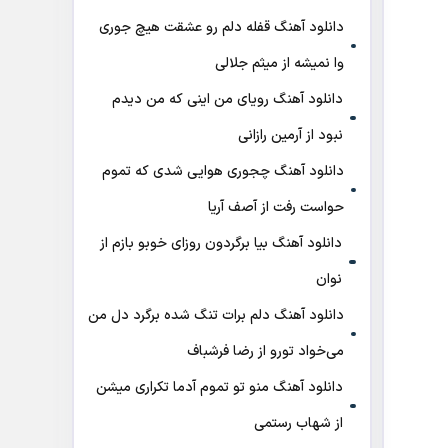
دانلود آهنگ قفله دلم رو عشقت هیچ جوری
وا نمیشه از میثم جلالی
دانلود آهنگ رویای من اینی که من دیدم
نبود از آرمین رازانی
دانلود آهنگ ﭼﺠﻮری ﻫﻮاﻳﻰ ﺷﺪی ﻛﻪ ﺗﻤﻮم
ﺣﻮاﺳﺖ رﻓﺖ از آصف آریا
دانلود آهنگ بیا برگردون روزای خوبو بازم از
نوان
دانلود آهنگ دلم برات تنگ شده برگرد دل من
می‌خواد تورو از رضا فرشباف
دانلود آهنگ منو تو تموم آدما تکراری میشن
از شهاب رستمی