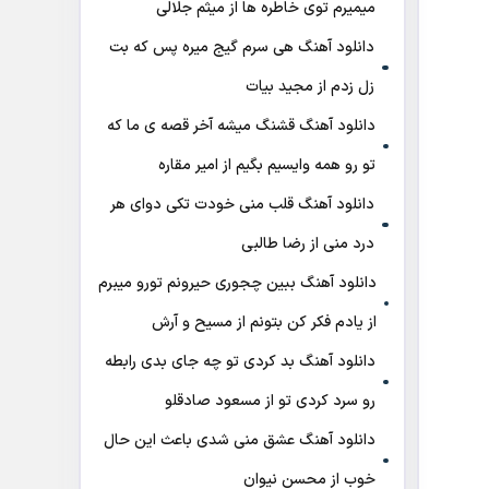
میمیرم توی خاطره ها از میثم جلالی
دانلود آهنگ هی سرم گیج میره‌ پس که بت
زل زدم از مجید بیات
دانلود آهنگ ﻗﺸﻨﮓ ﻣﻴﺸﻪ آﺧﺮ ﻗﺼﻪ ی ﻣﺎ ﻛﻪ
ﺗﻮ رو ﻫﻤﻪ واﻳﺴﻴﻢ ﺑﮕﻴﻢ از امیر مقاره
دانلود آهنگ قلب منی خودت تکی دوای هر
درد منی از رضا طالبی
دانلود آهنگ ببین چجوری حیرونم تورو میبرم
از یادم فکر کن بتونم از مسیح و آرش
دانلود آهنگ بد کردی تو چه جای بدی رابطه
رو سرد کردی تو از مسعود صادقلو
دانلود آهنگ عشق منی شدی باعث این حال
خوب از محسن نیوان