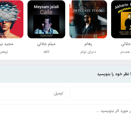
جلالی
رهام
میثم جلالی
مجید بی
 همدم
دنیای توام
کافه
توهم
 نظر خود را بنویسید