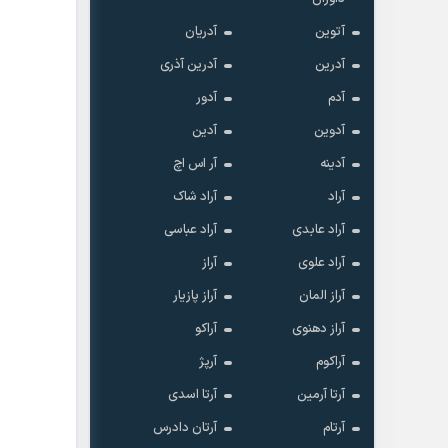
آتوین
آدریان
آدرین
آدرین آذری
آدم
آدور
آدوین
آدین
آدینه
آر اس اچ
آراد
آراد شاک
آراد عابدی
آراد عباسی
آراد علوی
آراز
آراز المان
آراز پازیار
آراز دهنوی
آراکو
آراکوم
آرپژ
آرتا آرمین
آرتا اسدی
آرتام
آرتان دادرس