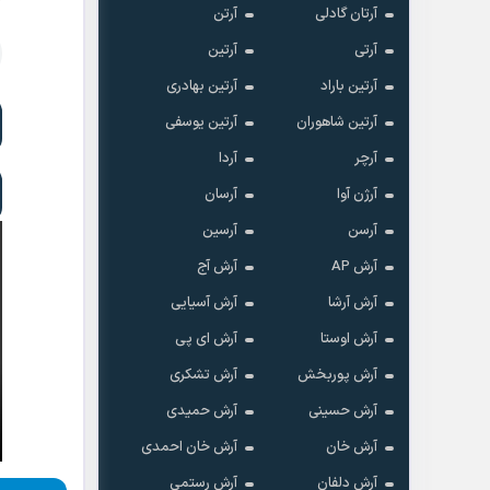
آرتان گادلی
آرتن
آرتی
آرتین
آرتین باراد
آرتین بهادری
آرتین شاهوران
آرتین یوسفی
آرچر
آردا
آرژن آوا
آرسان
آرسن
آرسین
آرش AP
آرش آج
آرش آرشا
آرش آسیایی
آرش اوستا
آرش ای پی
آرش پوربخش
آرش تشکری
آرش حسینی
آرش حمیدی
آرش خان
آرش خان احمدی
آرش دلفان
آرش رستمى