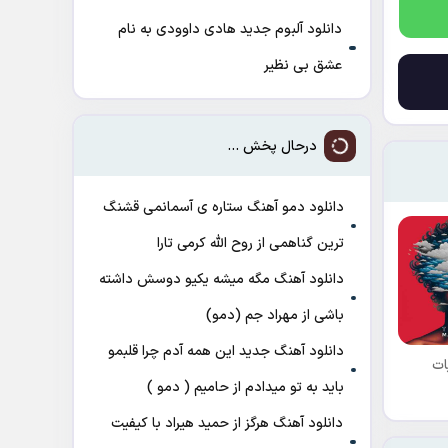
دانلود آلبوم جدید هادی داوودی به نام
عشق بی نظیر
درحال پخش ...
دانلود دمو آهنگ ﺳﺘﺎره ی آﺳﻤﺎﻧﻤﻰ ﻗﺸﻨﮓ
ﺗﺮﻳﻦ ﮔﻨﺎﻫﻤﻰ از روح الله کرمی تارا
دانلود آهنگ مگه میشه یکیو دوسش داشته
باشی از مهراد جم (دمو)
دانلود آهنگ جدید این همه آدم چرا قلبمو
ات
باید به تو میدادم از حامیم ( دمو )
دانلود آهنگ هرگز از حمید هیراد با کیفیت