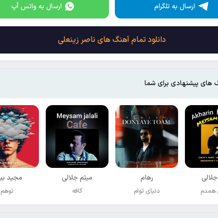
ارسال به تلگرام
ارسال به واتس آپ
دانلود تمام آهنگ های ناصر زینعلی
 های پیشنهادی برای شما
جلالی
رهام
میثم جلالی
مجید بی
 همدم
دنیای توام
کافه
توهم