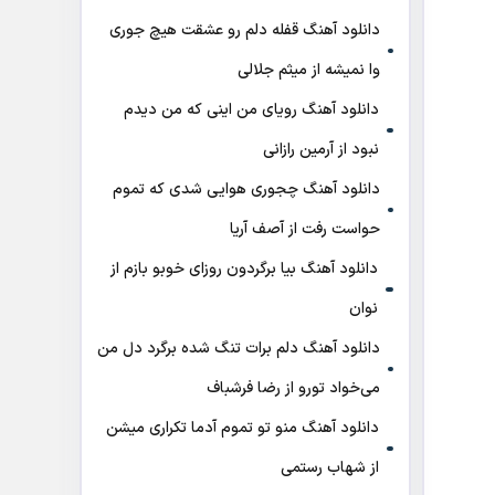
دانلود آهنگ قفله دلم رو عشقت هیچ جوری
وا نمیشه از میثم جلالی
دانلود آهنگ رویای من اینی که من دیدم
نبود از آرمین رازانی
دانلود آهنگ ﭼﺠﻮری ﻫﻮاﻳﻰ ﺷﺪی ﻛﻪ ﺗﻤﻮم
ﺣﻮاﺳﺖ رﻓﺖ از آصف آریا
دانلود آهنگ بیا برگردون روزای خوبو بازم از
نوان
دانلود آهنگ دلم برات تنگ شده برگرد دل من
می‌خواد تورو از رضا فرشباف
دانلود آهنگ منو تو تموم آدما تکراری میشن
از شهاب رستمی