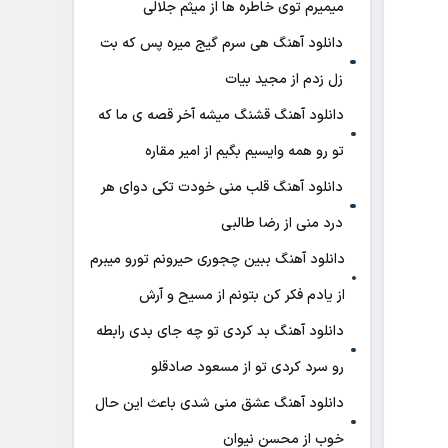
میمیرم توی خاطره ها از میثم جلالی
دانلود آهنگ هی سرم گیج میره‌ پس که بت
زل زدم از مجید بیات
دانلود آهنگ ﻗﺸﻨﮓ ﻣﻴﺸﻪ آﺧﺮ ﻗﺼﻪ ی ﻣﺎ ﻛﻪ
ﺗﻮ رو ﻫﻤﻪ واﻳﺴﻴﻢ ﺑﮕﻴﻢ از امیر مقاره
دانلود آهنگ قلب منی خودت تکی دوای هر
درد منی از رضا طالبی
دانلود آهنگ ببین چجوری حیرونم تورو میبرم
از یادم فکر کن بتونم از مسیح و آرش
دانلود آهنگ بد کردی تو چه جای بدی رابطه
رو سرد کردی تو از مسعود صادقلو
دانلود آهنگ عشق منی شدی باعث این حال
خوب از محسن نیوان