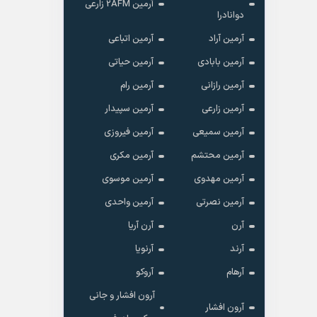
آرمین 2AFM زارعی
دوانادرا
آرمین آراد
آرمین اتباعی
آرمین بابادی
آرمین حیاتی
آرمین رازانی
آرمین رام
آرمین زارعی
آرمین سپیدار
آرمین سمیعی
آرمین فیروزی
آرمین محتشم
آرمین مکری
آرمین مهدوی
آرمین موسوی
آرمین نصرتی
آرمین واحدی
آرن
آرن آریا
آرند
آرنویا
آرهام
آروکو
آرون افشار و جانی
آرون افشار