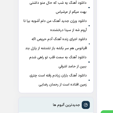
دانلود آهنگ ﻳﻪ ﺷﺐ ﻛﻪ ﺣﺎل ﻣﻨﻮ داﺷﺘﻰ
ﺑﻬﺖ میگم از عرشیاس
دانلود ورژن جدید آهنگ من دلم آشوبه بیا تا
آروم شه از سینا درخشنده
دانلود اجرای زنده آهنگ آدم حریص اگه
اقیانوس هم سر بکشه باز تشنشه از پازل بند
دانلود آهنگ به سمت قلب تو راهی شدم
ببین از حامد اشرفی
دانلود آهنگ باران زیادم رفته است چتری
زمین افتاده است از رحمان رضایی
جدیدترین آلبوم ها