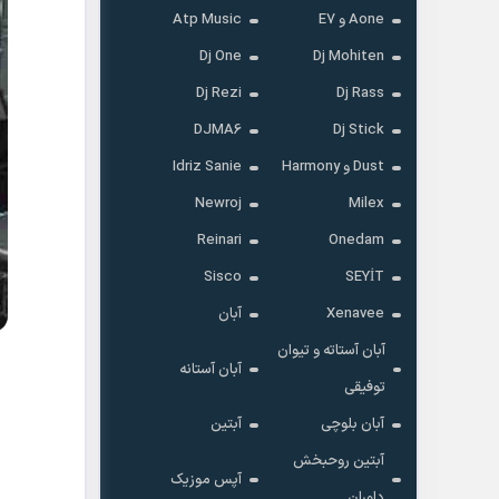
Aone و E7
Atp Music
Dj One
Dj Mohiten
Dj Rezi
Dj Rass
DJMA6
Dj Stick
Dust و Harmony
Idriz Sanie
Newroj
Milex
Reinari
Onedam
Sisco
SEYİT
Xenavee
آبان
آبان آستاته و تیوان
آبان آستانه
توفیقی
آبان بلوچی
آبتین
آبتین روحبخش
آپس موزیک
داوران