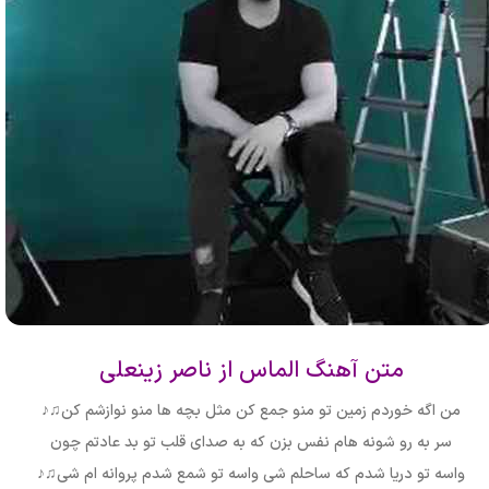
متن آهنگ الماس از ناصر زینعلی
من اگه خوردم زمین تو منو جمع کن مثل بچه ها منو نوازشم کن
♫♪
سر به رو شونه هام نفس بزن که به صدای قلب تو بد عادتم چون
واسه تو دریا شدم که ساحلم شی واسه تو شمع شدم پروانه ام شی
♫♪