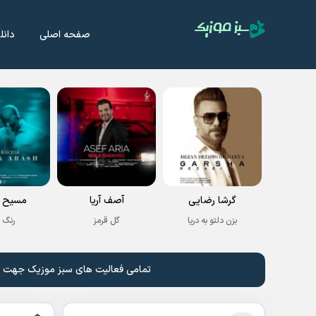
صفحه اصلی
دانل
گرشا رضایی
آصف آریا
مسیح و
بزن دلتو به دریا
گل قرمز
رنگ 
تمامی فعالیت های سبز موزیک جهت نشر