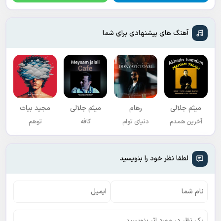
آهنگ های پیشنهادی برای شما
میثم جلالی
رهام
میثم جلالی
مجید بیات
آخرین همدم
دنیای توام
کافه
توهم
لطفا نظر خود را بنویسید