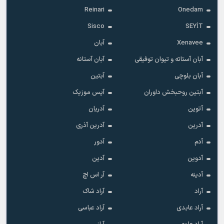
Reinari
Onedam
Sisco
SEYİT
Xenavee
آبان
آبان آستاته و تیوان توفیقی
آبان آستانه
آبان بلوچی
آبتین
آبتین روحبخش داوران
آپس موزیک
آتوین
آدریان
آدرین
آدرین آذری
آدم
آدور
آدوین
آدین
آدینه
آر اس اچ
آراد
آراد شاک
آراد عابدی
آراد عباسی