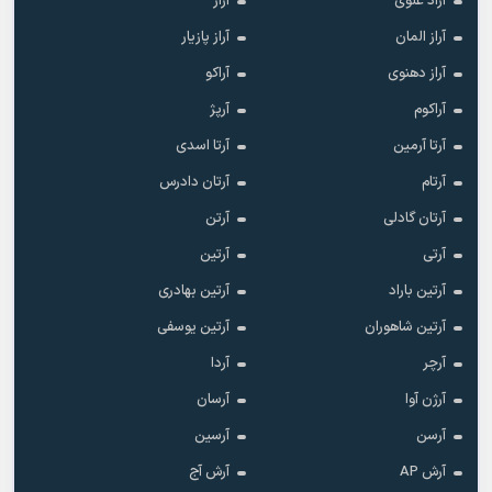
آراد علوی
آراز
آراز المان
آراز پازیار
آراز دهنوی
آراکو
آراکوم
آرپژ
آرتا آرمین
آرتا اسدی
آرتام
آرتان دادرس
آرتان گادلی
آرتن
آرتی
آرتین
آرتین باراد
آرتین بهادری
آرتین شاهوران
آرتین یوسفی
آرچر
آردا
آرژن آوا
آرسان
آرسن
آرسین
آرش AP
آرش آج