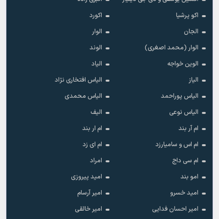
اکو پرشیا
اکورد
الجان
الوار
الوار (محمد اصغری)
الوند
الوین خواجه
الیاد
الیاز
الیاس افتخاری نژاد
الیاس پوراحمد
الیاس محمدی
الیاس نوعی
الیف
ام آر بند
ام ار بند
ام اس و سامیارزد
ام ای زد
ام سی داج
امراد
امو بند
امید پیروزی
امید خسرو
امیر آرسام
امیر احسان فدایی
امیر خالقى