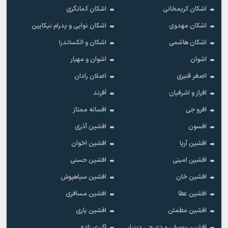
اشکان کریمخانی
اشکان کمانگری
اشکان مهدوی
اشکان نوایی و پدرام نیکایین
اشکان هاشمی
اشکان و الکساندرا
اشوان
اشوان و مهیار
اصغر قنبری
اصلان رادان
افراز و اشرفیان
اَفرند
افرو جی
افسانه ممتاز
افسون
افشین آذری
افشین آریا
افشین اخوان
افشین امینی
افشین حسنی
افشین خان
افشین سیاهپوش
افشین عطا
افشین مسافری
افشین مطمئن
افشین یاری
افشین یوسفی و دی جی دینیار
اکبری زاده