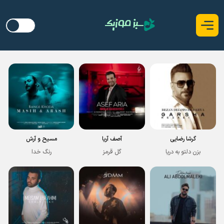
گرشا رضایی
آصف آریا
مسیح و آرش
بزن دلتو به دریا
گل قرمز
رنگ خدا