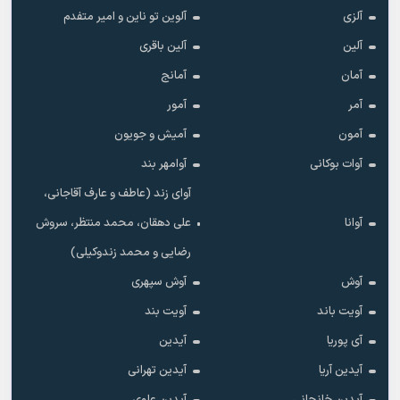
آلزی
آلوین تو ناین و امیر متفدم
آلین
آلین باقری
آمان
آمانج
آمر
آمور
آمون
آمیش و جویون
آوات بوکانی
آوامهر بند
آوای زند (عاطف و عارف آقاجانی،
آوانا
علی دهقان، محمد منتظر، سروش
رضایی و محمد زندوکیلی)
آوش
آوش سپهری
آویت باند
آویت بند
آی پوریا
آیدین
آیدین آریا
آیدین تهرانی