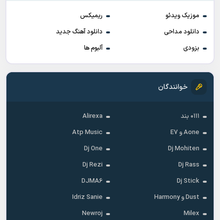
موزیک ویدئو
ریمیکس
دانلود مداحی
دانلود آهنگ جدید
بزودی
آلبوم ها
خوانندگان
۰۱۱۱ بند
Alirexa
Aone و E7
Atp Music
Dj One
Dj Mohiten
Dj Rezi
Dj Rass
DJMA6
Dj Stick
Dust و Harmony
Idriz Sanie
Newroj
Milex