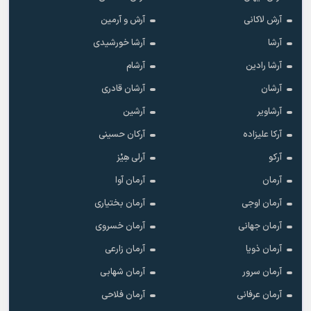
آرش لاکانی
آرش و آرمین
آرشا
آرشا خورشیدی
آرشا رادین
آرشام
آرشان
آرشان قادری
آرشاویر
آرشین
آرکا علیزاده
آرکان حسینی
آرکو
آرلی هِیْز
آرمان
آرمان آوا
آرمان اوجی
آرمان بختیاری
آرمان جهانی
آرمان خسروی
آرمان ذویا
آرمان زارعی
آرمان سرور
آرمان شهابی
آرمان عرفانی
آرمان فلاحی