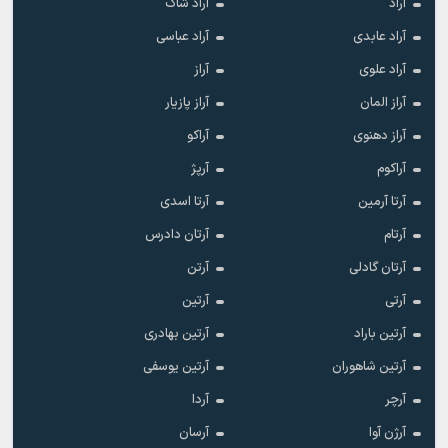
آراد
آراد شاک
آراد عابدی
آراد عباسی
آراد علوی
آراز
آراز المان
آراز پازیار
آراز دهنوی
آراکو
آراکوم
آرپژ
آرتا آرمین
آرتا اسدی
آرتام
آرتان دادرس
آرتان گادلی
آرتن
آرتی
آرتین
آرتین باراد
آرتین بهادری
آرتین شاهوران
آرتین یوسفی
آرچر
آردا
آرژن آوا
آرسان