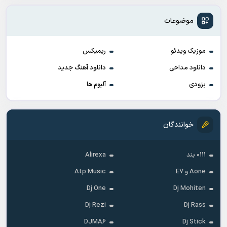
موضوعات
موزیک ویدئو
ریمیکس
دانلود مداحی
دانلود آهنگ جدید
بزودی
آلبوم ها
خوانندگان
۰۱۱۱ بند
Alirexa
Aone و E7
Atp Music
Dj One
Dj Mohiten
Dj Rezi
Dj Rass
DJMA6
Dj Stick