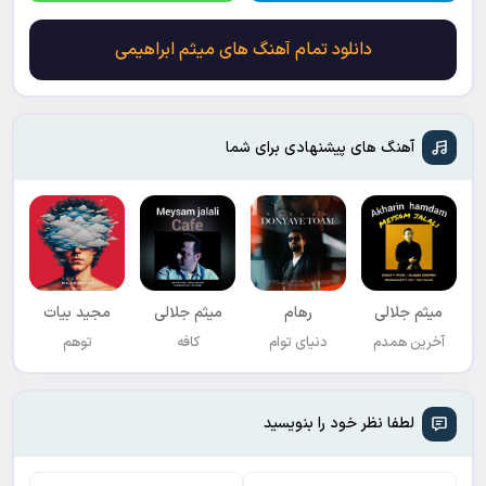
دانلود تمام آهنگ های میثم ابراهیمی
آهنگ های پیشنهادی برای شما
میثم جلالی
رهام
میثم جلالی
مجید بیات
آخرین همدم
دنیای توام
کافه
توهم
لطفا نظر خود را بنویسید