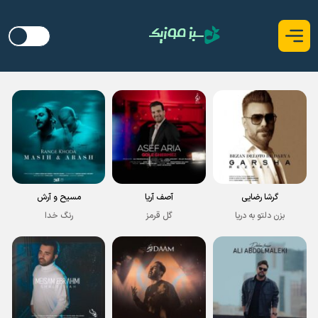
گرشا رضایی
آصف آریا
مسیح و آرش
بزن دلتو به دریا
گل قرمز
رنگ خدا