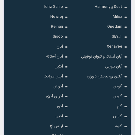
Dust و Harmony
Idriz Sanie
Newroj
Milex
Reinari
Onedam
Sisco
SEYİT
Xenavee
آبان
آبان آستاته و تیوان توفیقی
آبان آستانه
آبان بلوچی
آبتین
آبتین روحبخش داوران
آپس موزیک
آتوین
آدریان
آدرین
آدرین آذری
آدم
آدور
آدوین
آدین
آدینه
آر اس اچ