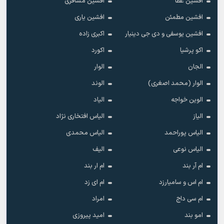
افشین عطا
افشین مسافری
افشین مطمئن
افشین یاری
افشین یوسفی و دی جی دینیار
اکبری زاده
اکو پرشیا
اکورد
الجان
الوار
الوار (محمد اصغری)
الوند
الوین خواجه
الیاد
الیاز
الیاس افتخاری نژاد
الیاس پوراحمد
الیاس محمدی
الیاس نوعی
الیف
ام آر بند
ام ار بند
ام اس و سامیارزد
ام ای زد
ام سی داج
امراد
امو بند
امید پیروزی