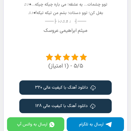
توو چشمات… یه عشقه؛ می باره چیکه چیکه…●♪♫
بغل کن؛ توو دستات؛ بشم من تیکه تیکه!●♪♫
───┤ ♩♬♫♪♭ ├───
میثم ابراهیمی عروسک
۵/۵ - (۱ امتیاز)
دانلود آهنگ با کیفیت عالی 320
دانلود آهنگ با کیفیت عالی 128
ارسال به تلگرام
ارسال به واتس آپ