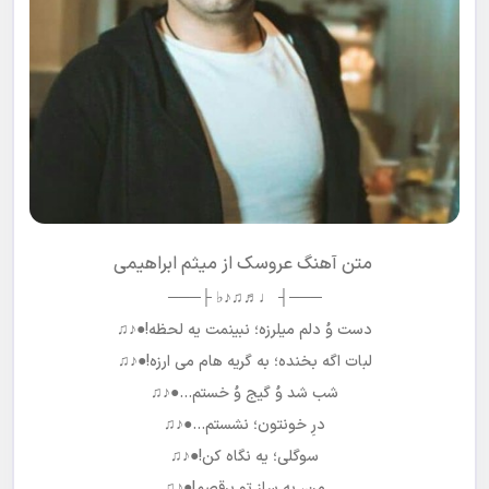
متن آهنگ عروسک از میثم ابراهیمی
───┤ ♩♬♫♪♭ ├───
دست وُ دلم میلرزه؛ نبینمت یه لحظه!●♪♫
لبات اگه بخنده؛ به گریه هام می ارزه!●♪♫
شب شد وُ گیج وُ خستم…●♪♫
درِ خونتون؛ نشستم…●♪♫
سوگلی؛ یه نگاه کن!●♪♫
من، به سازِ تو برقصم!●♪♫