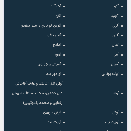
آکو
آکو آزاد
آکورد
آلان
آلزی
آلوین تو ناین و امیر متفدم
آلین
آلین باقری
آمان
آمانج
آمر
آمور
آمون
آمیش و جویون
آوات بوکانی
آوامهر بند
آوای زند (عاطف و عارف آقاجانی،
آوانا
علی دهقان، محمد منتظر، سروش
رضایی و محمد زندوکیلی)
آوش
آوش سپهری
آویت باند
آویت بند