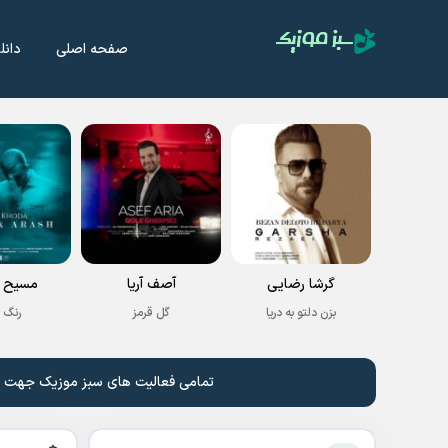
صفحه اصلی
دانل
گرشا رضایی
آصف آریا
مسیح و
بزن دلتو به دریا
گل قرمز
رنگ 
تمامی فعالیت های سبز موزیک جهت نشر