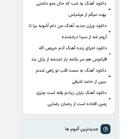
دانلود آهنگ ﻳﻪ ﺷﺐ ﻛﻪ ﺣﺎل ﻣﻨﻮ داﺷﺘﻰ
ﺑﻬﺖ میگم از عرشیاس
دانلود ورژن جدید آهنگ من دلم آشوبه بیا تا
آروم شه از سینا درخشنده
دانلود اجرای زنده آهنگ آدم حریص اگه
اقیانوس هم سر بکشه باز تشنشه از پازل بند
دانلود آهنگ به سمت قلب تو راهی شدم
ببین از حامد اشرفی
دانلود آهنگ باران زیادم رفته است چتری
زمین افتاده است از رحمان رضایی
جدیدترین آلبوم ها