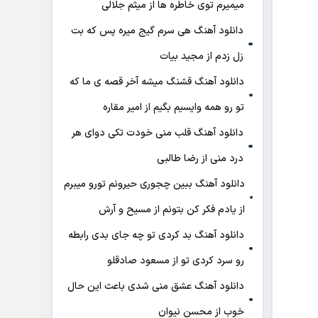
میمیرم توی خاطره ها از میثم جلالی
دانلود آهنگ هی سرم گیج میره‌ پس که بت
زل زدم از مجید بیات
دانلود آهنگ ﻗﺸﻨﮓ ﻣﻴﺸﻪ آﺧﺮ ﻗﺼﻪ ی ﻣﺎ ﻛﻪ
ﺗﻮ رو ﻫﻤﻪ واﻳﺴﻴﻢ ﺑﮕﻴﻢ از امیر مقاره
دانلود آهنگ قلب منی خودت تکی دوای هر
درد منی از رضا طالبی
دانلود آهنگ ببین چجوری حیرونم تورو میبرم
از یادم فکر کن بتونم از مسیح و آرش
دانلود آهنگ بد کردی تو چه جای بدی رابطه
رو سرد کردی تو از مسعود صادقلو
دانلود آهنگ عشق منی شدی باعث این حال
خوب از محسن نیوان