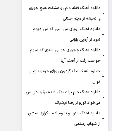
دانلود آهنگ قفله دلم رو عشقت هیچ جوری
وا نمیشه از میثم جلالی
دانلود آهنگ رویای من اینی که من دیدم
نبود از آرمین رازانی
دانلود آهنگ ﭼﺠﻮری ﻫﻮاﻳﻰ ﺷﺪی ﻛﻪ ﺗﻤﻮم
ﺣﻮاﺳﺖ رﻓﺖ از آصف آریا
دانلود آهنگ بیا برگردون روزای خوبو بازم از
نوان
دانلود آهنگ دلم برات تنگ شده برگرد دل من
می‌خواد تورو از رضا فرشباف
دانلود آهنگ منو تو تموم آدما تکراری میشن
از شهاب رستمی