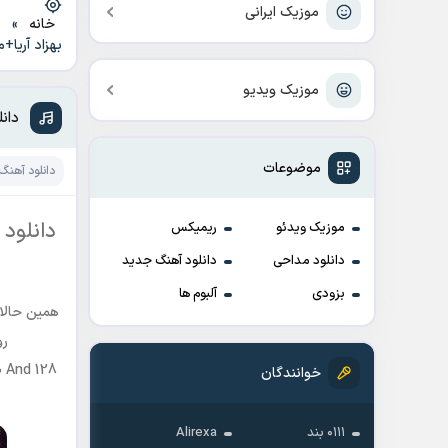
موزیک ایرانی
خانه
»
د
بهزاد آریا+
موزیک ویدیو
دانل
موضوعات
دانلود آهنگ
دانلود
موزیک ویدئو
ریمیکس
دانلود مداحی
دانلود آهنگ جدید
بزودی
آلبوم ها
همین حالا 
رو
0 And 128
خوانندگان
۰۱۱۱ بند
Alirexa