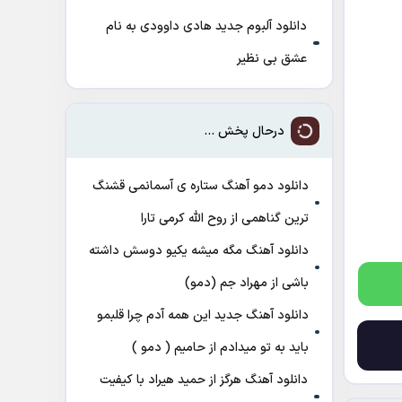
دانلود آلبوم جدید هادی داوودی به نام
عشق بی نظیر
درحال پخش ...
دانلود دمو آهنگ ﺳﺘﺎره ی آﺳﻤﺎﻧﻤﻰ ﻗﺸﻨﮓ
ﺗﺮﻳﻦ ﮔﻨﺎﻫﻤﻰ از روح الله کرمی تارا
دانلود آهنگ مگه میشه یکیو دوسش داشته
باشی از مهراد جم (دمو)
دانلود آهنگ جدید این همه آدم چرا قلبمو
باید به تو میدادم از حامیم ( دمو )
دانلود آهنگ هرگز از حمید هیراد با کیفیت