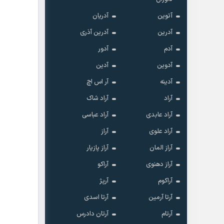
آتوین
آدریان
آدرین
آدرین آذری
آدم
آدور
آدوین
آدین
آدینه
آر اس اچ
آراد
آراد شاک
آراد عابدی
آراد عباسی
آراد علوی
آراز
آراز المان
آراز پازیار
آراز دهنوی
آراکو
آراکوم
آرپژ
آرتا آرمین
آرتا اسدی
آرتام
آرتان دادرس