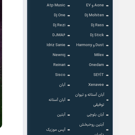
Aone و E7
Atp Music
Dj One
Dj Mohiten
Dj Rezi
Dj Rass
DJMA6
Dj Stick
Dust و Harmony
Idriz Sanie
Newroj
Milex
Reinari
Onedam
Sisco
SEYİT
Xenavee
آبان
آبان آستاته و تیوان
آبان آستانه
توفیقی
آبان بلوچی
آبتین
آبتین روحبخش
آپس موزیک
داوران