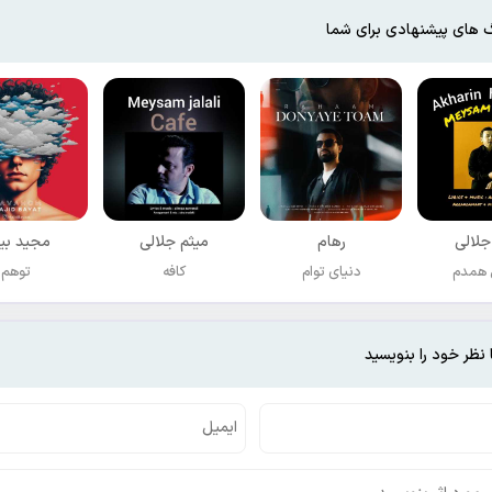
 های پیشنهادی برای شما
جلالی
رهام
میثم جلالی
مجید بی
 همدم
دنیای توام
کافه
توهم
 نظر خود را بنویسید