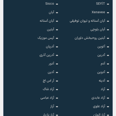
Sisco
SEYİT
Xenavee
آبان
آبان آستاته و تیوان توفیقی
آبان آستانه
آبان بلوچی
آبتین
آبتین روحبخش داوران
آپس موزیک
آتوین
آدریان
آدرین
آدرین آذری
آدم
آدور
آدوین
آدین
آدینه
آر اس اچ
آراد
آراد شاک
آراد عابدی
آراد عباسی
آراد علوی
آراز
آراز المان
آراز پازیار