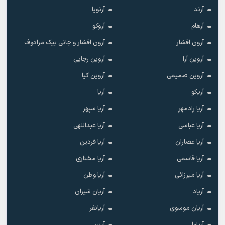
آرند
آرنویا
آرهام
آروکو
آرون افشار
آرون افشار و جانی بیک مرادوف
آروین آرا
آروین رجایی
آروین صمیمی
آروین کیا
آریکو
آریا
آریا رادمهر
آریا سپهر
آریا عباسی
آریا عبداللهی
آریا عصاران
آریا فردین
آریا قاسمی
آریا مختاری
آریا میرزائی
آریا وطن
آریاد
آریان شیران
آریان موسوی
آریانفر