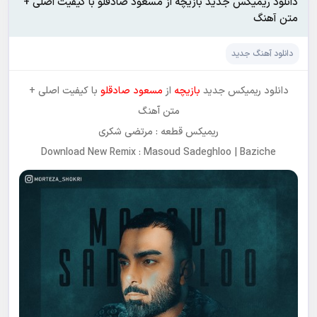
دانلود ریمیکس جدید بازیچه از مسعود صادقلو با کیفیت اصلی +
متن آهنگ
دانلود آهنگ جدید
دانلود ریمیکس جدید
بازیچه
از
مسعود صادقلو
با کیفیت اصلی +
متن آهنگ
ریمیکس قطعه : مرتضی شکری
Download New Remix : Masoud Sadeghloo | Baziche