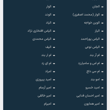
الجان
الوار
الوار (محمد اصغری)
الوند
الوین خواجه
الیاد
الیاز
الیاس افتخاری نژاد
الیاس پوراحمد
الیاس محمدی
الیاس نوعی
الیف
ام آر بند
ام ار بند
ام اس و سامیارزد
ام ای زد
ام سی داج
امراد
امو بند
امید پیروزی
امید خسرو
امیر آرسام
امیر احسان فدایی
امیر خالقى
امیر همایون
امیرام