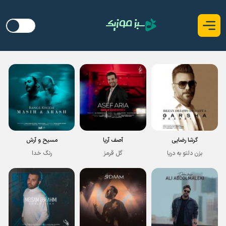
گرشا رضایی
آصف آریا
مسیح و آرش
بزن دلتو به دریا
گل قرمز
رنگ خدا