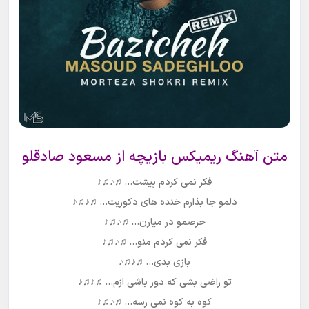
متن آهنگ ریمیکس بازیچه از مسعود صادقلو
فکر نمی کردم پیشت…♬♪♫♪
دلمو جا بذارم خنده های دکوریت…♬♪♫♪
حرصمو در میارن…♬♪♫♪
فکر نمی کردم منو…♬♪♫♪
بازی بدی…♬♪♫♪
تو راضی بشی که دور باشی ازم…♬♪♫♪
کوه به کوه نمی رسه…♬♪♫♪