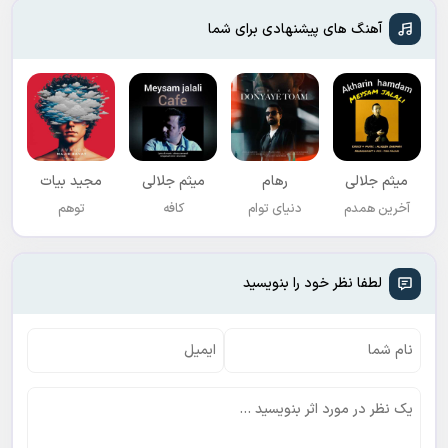
آهنگ های پیشنهادی برای شما
میثم جلالی
رهام
میثم جلالی
مجید بیات
آخرین همدم
دنیای توام
کافه
توهم
لطفا نظر خود را بنویسید