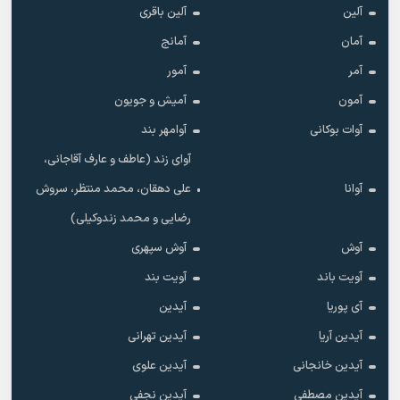
آلین
آلین باقری
آمان
آمانج
آمر
آمور
آمون
آمیش و جویون
آوات بوکانی
آوامهر بند
آوای زند (عاطف و عارف آقاجانی،
آوانا
علی دهقان، محمد منتظر، سروش
رضایی و محمد زندوکیلی)
آوش
آوش سپهری
آویت باند
آویت بند
آی پوریا
آیدین
آیدین آریا
آیدین تهرانی
آیدین خانجانی
آیدین علوی
آیدین مصطفی
آیدین نجفی