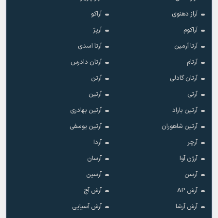
آراز دهنوی
آراکو
آراکوم
آرپژ
آرتا آرمین
آرتا اسدی
آرتام
آرتان دادرس
آرتان گادلی
آرتن
آرتی
آرتین
آرتین باراد
آرتین بهادری
آرتین شاهوران
آرتین یوسفی
آرچر
آردا
آرژن آوا
آرسان
آرسن
آرسین
آرش AP
آرش آج
آرش آرشا
آرش آسیایی