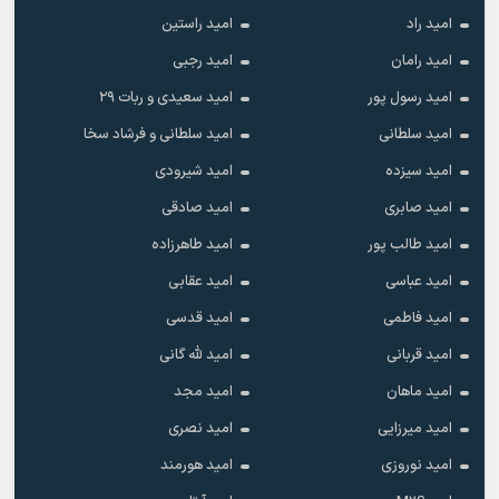
امید راد
امید راستین
امید رامان
امید رجبی
امید رسول پور
امید سعیدی و ربات ۲۹
امید سلطانی
امید سلطانی و فرشاد سخا
امید سیزده
امید شیرودی
امید صابری
امید صادقی
امید طالب پور
امید طاهرزاده
امید عباسی
امید عقابی
امید فاطمی
امید قدسی
امید قربانی
امید لله گانی
امید ماهان
امید مجد
امید میرزایی
امید نصری
امید نوروزی
امید هورمند