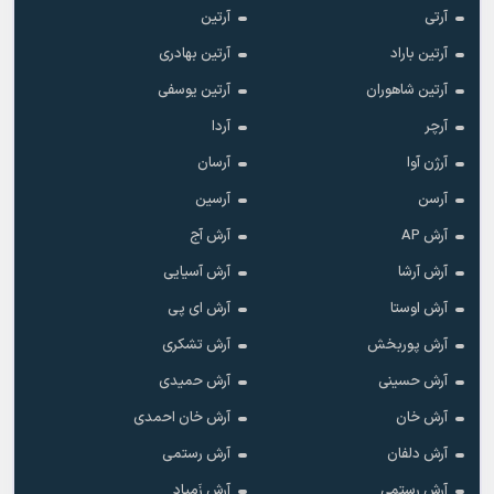
آرتی
آرتین
آرتین باراد
آرتین بهادری
آرتین شاهوران
آرتین یوسفی
آرچر
آردا
آرژن آوا
آرسان
آرسن
آرسین
آرش AP
آرش آج
آرش آرشا
آرش آسیایی
آرش اوستا
آرش ای پی
آرش پوربخش
آرش تشکری
آرش حسینی
آرش حمیدی
آرش خان
آرش خان احمدی
آرش دلفان
آرش رستمى
آرش رستمی
آرش زَمیاد