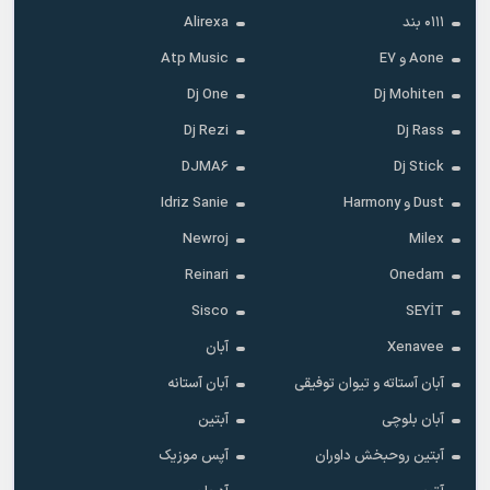
۰۱۱۱ بند
Alirexa
Aone و E7
Atp Music
Dj One
Dj Mohiten
Dj Rezi
Dj Rass
DJMA6
Dj Stick
Dust و Harmony
Idriz Sanie
Newroj
Milex
Reinari
Onedam
Sisco
SEYİT
Xenavee
آبان
آبان آستاته و تیوان توفیقی
آبان آستانه
آبان بلوچی
آبتین
آبتین روحبخش داوران
آپس موزیک