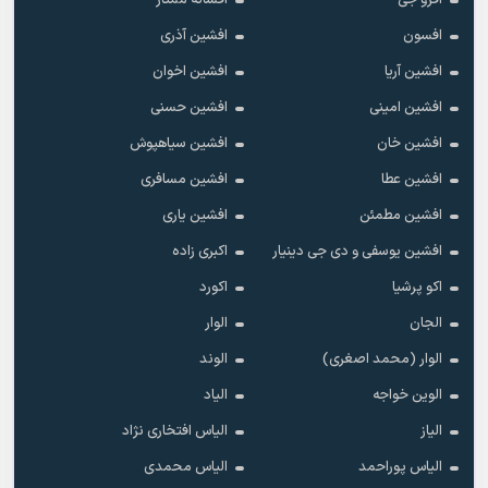
افرو جی
افسانه ممتاز
افسون
افشین آذری
افشین آریا
افشین اخوان
افشین امینی
افشین حسنی
افشین خان
افشین سیاهپوش
افشین عطا
افشین مسافری
افشین مطمئن
افشین یاری
افشین یوسفی و دی جی دینیار
اکبری زاده
اکو پرشیا
اکورد
الجان
الوار
الوار (محمد اصغری)
الوند
الوین خواجه
الیاد
الیاز
الیاس افتخاری نژاد
الیاس پوراحمد
الیاس محمدی