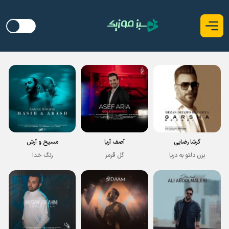
گرشا رضایی
آصف آریا
مسیح و آرش
بزن دلتو به دریا
گل قرمز
رنگ خدا