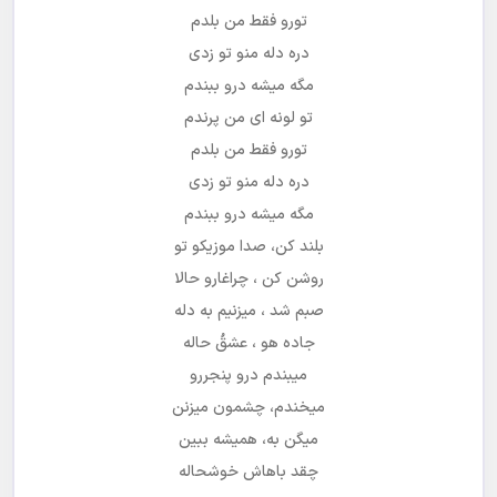
تورو فقط من بلدم
دره دله منو تو زدی
مگه میشه درو ببندم
تو لونه ای من پرندم
تورو فقط من بلدم
دره دله منو تو زدی
مگه میشه درو ببندم
بلند کن، صدا موزیکو تو
روشن کن ، چراغارو حالا
صبم شد ، میزنیم به دله
جاده هو ، عشقُ حاله
میبندم درو پنجررو
میخندم، چشمون میزنن
میگن به، همیشه ببین
چقد باهاش خوشحاله