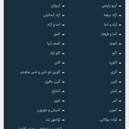
آریو رایجی
آریوان
آزاد بیضا
آزاد کمالیان
آزاد و آسا
آسا و آزاد
آسا و فرهاد
آشور
آصف
آصف آریا
آکو
آکو آزاد
آکورد
آلان
آلزی
آلوین تو ناین و امیر متفدم
آلین
آلین باقری
آمان
آمانج
آمر
آمور
آمون
آمیش و جویون
آوات بوکانی
آوامهر بند