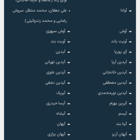
آوای زند (عاطف و عارف آقاجانی،
آوانا
علی دهقان، محمد منتظر، سروش
رضایی و محمد زندوکیلی)
آوش
آوش سپهری
آویت باند
آویت بند
آی پوریا
آیدین
آیدین آریا
آیدین تهرانی
آیدین خانجانی
آیدین علوی
آیدین مصطفی
آیدین نجفی
آیدین نورمحمدی
آیریک
آیرین بهرام
آیسا حیدری
آیسم
آیشاه
آینا بند
آیهان
آیهان آریز
آیهان بزازی