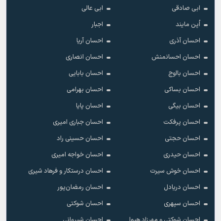
ابی صادقی
ابی عالی
اُپن مایند
اجبار
احسان آذری
احسان آریا
احسان احسانمنش
احسان انصاری
احسان بااوج
احسان بابایی
احسان بساکی
احسان بهرامی
احسان بیگی
احسان پایا
احسان پرفکت
احسان جباری امیری
احسان حجتی
احسان حسینی راد
احسان حیدری
احسان خواجه امیری
احسان خوش سیرت
احسان درستکار و فرهاد شیرى
احسان دریادل
احسان رمضان‌پور
احسان سپهری
احسان شوکتی
احسان شوکتی و مهرزاد هیوا
احسان شیروانی