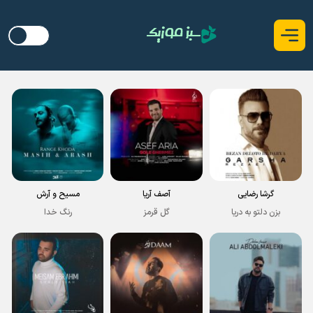
گرشا رضایی
آصف آریا
مسیح و آرش
بزن دلتو به دریا
گل قرمز
رنگ خدا