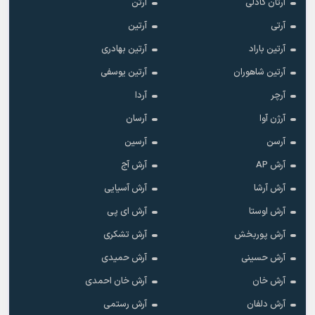
آرتان گادلی
آرتن
آرتی
آرتین
آرتین باراد
آرتین بهادری
آرتین شاهوران
آرتین یوسفی
آرچر
آردا
آرژن آوا
آرسان
آرسن
آرسین
آرش AP
آرش آج
آرش آرشا
آرش آسیایی
آرش اوستا
آرش ای پی
آرش پوربخش
آرش تشکری
آرش حسینی
آرش حمیدی
آرش خان
آرش خان احمدی
آرش دلفان
آرش رستمى