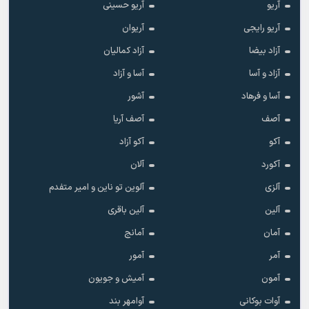
آریو
آریو حسینی
آریو رایجی
آریوان
آزاد بیضا
آزاد کمالیان
آزاد و آسا
آسا و آزاد
آسا و فرهاد
آشور
آصف
آصف آریا
آکو
آکو آزاد
آکورد
آلان
آلزی
آلوین تو ناین و امیر متفدم
آلین
آلین باقری
آمان
آمانج
آمر
آمور
آمون
آمیش و جویون
آوات بوکانی
آوامهر بند