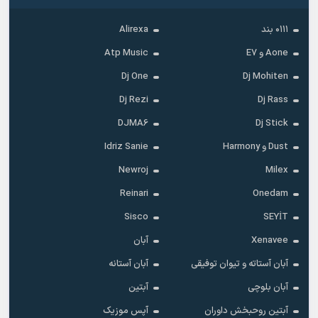
۰۱۱۱ بند
Alirexa
Aone و E7
Atp Music
Dj One
Dj Mohiten
Dj Rezi
Dj Rass
DJMA6
Dj Stick
Dust و Harmony
Idriz Sanie
Newroj
Milex
Reinari
Onedam
Sisco
SEYİT
Xenavee
آبان
آبان آستاته و تیوان توفیقی
آبان آستانه
آبان بلوچی
آبتین
آبتین روحبخش داوران
آپس موزیک