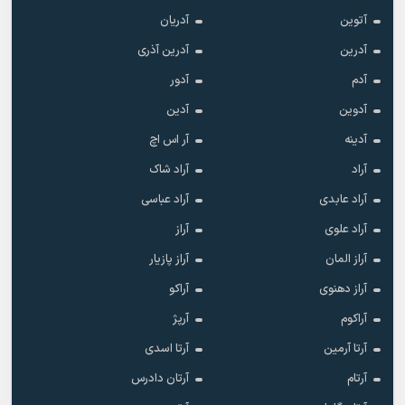
آتوین
آدریان
آدرین
آدرین آذری
آدم
آدور
آدوین
آدین
آدینه
آر اس اچ
آراد
آراد شاک
آراد عابدی
آراد عباسی
آراد علوی
آراز
آراز المان
آراز پازیار
آراز دهنوی
آراکو
آراکوم
آرپژ
آرتا آرمین
آرتا اسدی
آرتام
آرتان دادرس