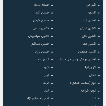
افرو جی
افسانه ممتاز
افسون
افشین آذری
افشین آریا
افشین اخوان
افشین امینی
افشین حسنی
افشین خان
افشین سیاهپوش
افشین عطا
افشین مسافری
افشین مطمئن
افشین یاری
افشین یوسفی و دی جی دینیار
اکبری زاده
اکو پرشیا
اکورد
الجان
الوار
الوار (محمد اصغری)
الوند
الوین خواجه
الیاد
الیاز
الیاس افتخاری نژاد