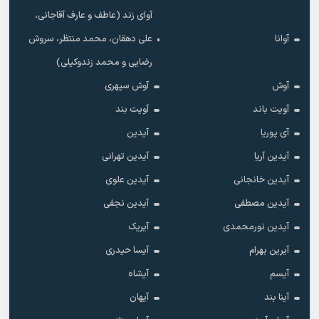
آوای زند (عاطف و عارف آقاجانی،
آوانا
علی دهقان، محمد منتظر، سروش
رضایی و محمد زندوکیلی)
آوش
آوش سپهری
آویت باند
آویت بند
آی پوریا
آیدین
آیدین آریا
آیدین تهرانی
آیدین خانجانی
آیدین علوی
آیدین مصطفی
آیدین نجفی
آیدین نورمحمدی
آیریک
آیرین بهرام
آیسا حیدری
آیسم
آیشاه
آینا بند
آیهان