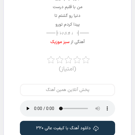
من با قلبم درست
دنیا رو گشتم تا
پیدا کردم تورو
───┤ ♩♬♫♪♭ ├───
آهنگی از
سبز موزیک
(امتیاز)
پخش آنلاین همین آهنگ
دانلود آهنگ با کیفیت عالی 320