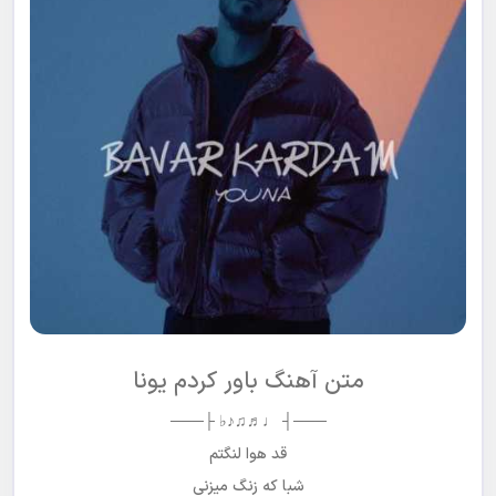
متن آهنگ باور کردم یونا
───┤ ♩♬♫♪♭ ├───
قد هوا لنگتم
شبا که زنگ میزنی