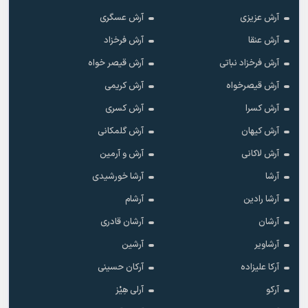
آرش عزیزی
آرش عسگری
آرش عنقا
آرش فرخزاد
آرش فرخزاد نباتی
آرش قیصر خواه
آرش قیصرخواه
آرش کریمی
آرش کسرا
آرش کسری
آرش کیهان
آرش گلمکانی
آرش لاکانی
آرش و آرمین
آرشا
آرشا خورشیدی
آرشا رادین
آرشام
آرشان
آرشان قادری
آرشاویر
آرشین
آرکا علیزاده
آرکان حسینی
آرکو
آرلی هِیْز