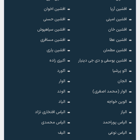
افشین آریا
افشین اخوان
افشین امینی
افشین حسنی
افشین خان
افشین سیاهپوش
افشین عطا
افشین مسافری
افشین مطمئن
افشین یاری
افشین یوسفی و دی جی دینیار
اکبری زاده
اکو پرشیا
اکورد
الجان
الوار
الوار (محمد اصغری)
الوند
الوین خواجه
الیاد
الیاز
الیاس افتخاری نژاد
الیاس پوراحمد
الیاس محمدی
الیاس نوعی
الیف