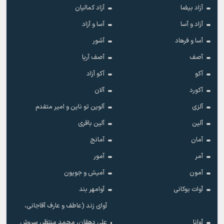
آزاد بیضا
آزاد کمالیان
آزاد و آسا
آسا و آزاد
آسا و فرهاد
آشور
آصف
آصف آریا
آکو
آکو آزاد
آکورد
آلان
آلزی
آلوین تو ناین و امیر متفدم
آلین
آلین باقری
آمان
آمانج
آمر
آمور
آمون
آمیش و جویون
آوات بوکانی
آوامهر بند
آوای زند (عاطف و عارف آقاجانی،
آوانا
علی دهقان، محمد منتظر، سروش