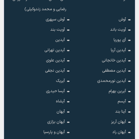
رضایی و محمد زندوکیلی)
آوش
آوش سپهری
آویت باند
آویت بند
آی پوریا
آیدین
آیدین آریا
آیدین تهرانی
آیدین خانجانی
آیدین علوی
آیدین مصطفی
آیدین نجفی
آیدین نورمحمدی
آیریک
آیرین بهرام
آیسا حیدری
آیسم
آیشاه
آینا بند
آیهان
آیهان آریز
آیهان بزازی
آیهان راد
آیهان و پارسیا