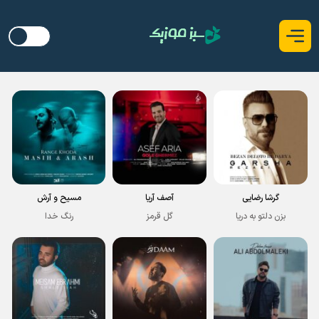
گرشا رضایی
آصف آریا
مسیح و آرش
بزن دلتو به دریا
گل قرمز
رنگ خدا