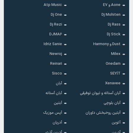
Aone و E7
Atp Music
Dj One
Dj Mohiten
Dj Rezi
Dj Rass
DJMA6
Dj Stick
Dust و Harmony
Idriz Sanie
Newroj
Milex
Reinari
Onedam
Sisco
SEYİT
Xenavee
آبان
آبان آستاته و تیوان توفیقی
آبان آستانه
آبان بلوچی
آبتین
آبتین روحبخش داوران
آپس موزیک
آتوین
آدریان
آدرین
آدرین آذری