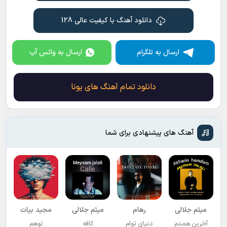
دانلود آهنگ با کیفیت عالی 128
ارسال به تلگرام
ارسال به واتس آپ
دانلود تمام آهنگ های یونا
آهنگ های پیشنهادی برای شما
میثم جلالی
رهام
میثم جلالی
مجید بیات
آخرین همدم
دنیای توام
کافه
توهم